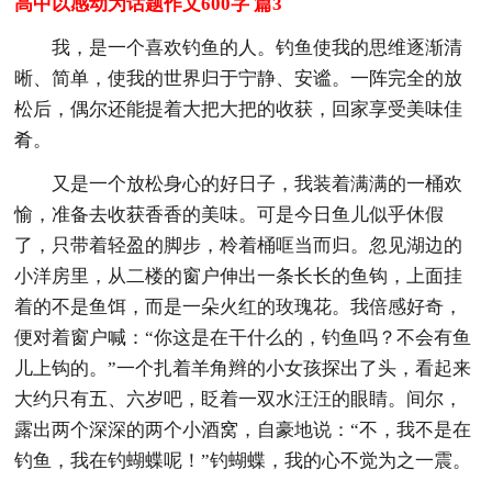
高中以感动为话题作文600字 篇3
我，是一个喜欢钓鱼的人。钓鱼使我的思维逐渐清
晰、简单，使我的世界归于宁静、安谧。一阵完全的放
松后，偶尔还能提着大把大把的收获，回家享受美味佳
肴。
又是一个放松身心的好日子，我装着满满的一桶欢
愉，准备去收获香香的美味。可是今日鱼儿似乎休假
了，只带着轻盈的脚步，柃着桶哐当而归。忽见湖边的
小洋房里，从二楼的窗户伸出一条长长的鱼钩，上面挂
着的不是鱼饵，而是一朵火红的玫瑰花。我倍感好奇，
便对着窗户喊：“你这是在干什么的，钓鱼吗？不会有鱼
儿上钩的。”一个扎着羊角辫的小女孩探出了头，看起来
大约只有五、六岁吧，眨着一双水汪汪的眼睛。间尔，
露出两个深深的两个小酒窝，自豪地说：“不，我不是在
钓鱼，我在钓蝴蝶呢！”钓蝴蝶，我的心不觉为之一震。