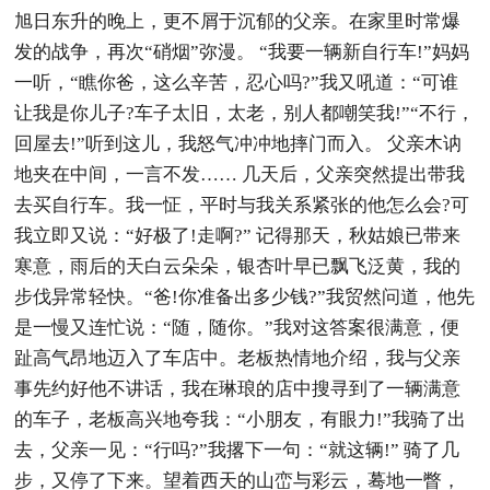
旭日东升的晚上，更不屑于沉郁的父亲。在家里时常爆
发的战争，再次“硝烟”弥漫。 “我要一辆新自行车!”妈妈
一听，“瞧你爸，这么辛苦，忍心吗?”我又吼道：“可谁
让我是你儿子?车子太旧，太老，别人都嘲笑我!”“不行，
回屋去!”听到这儿，我怒气冲冲地摔门而入。 父亲木讷
地夹在中间，一言不发…… 几天后，父亲突然提出带我
去买自行车。我一怔，平时与我关系紧张的他怎么会?可
我立即又说：“好极了!走啊?” 记得那天，秋姑娘已带来
寒意，雨后的天白云朵朵，银杏叶早已飘飞泛黄，我的
步伐异常轻快。“爸!你准备出多少钱?”我贸然问道，他先
是一慢又连忙说：“随，随你。”我对这答案很满意，便
趾高气昂地迈入了车店中。老板热情地介绍，我与父亲
事先约好他不讲话，我在琳琅的店中搜寻到了一辆满意
的车子，老板高兴地夸我：“小朋友，有眼力!”我骑了出
去，父亲一见：“行吗?”我撂下一句：“就这辆!” 骑了几
步，又停了下来。望着西天的山峦与彩云，蓦地一瞥，