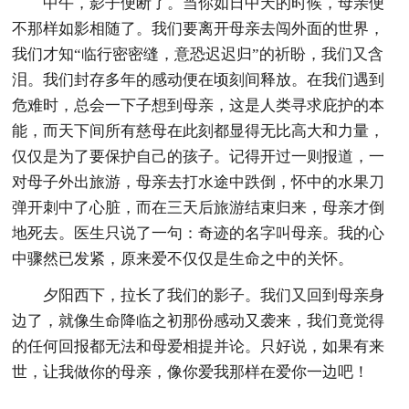
中午，影子便断了。当你如日中天的时候，母亲便
不那样如影相随了。我们要离开母亲去闯外面的世界，
我们才知“临行密密缝，意恐迟迟归”的祈盼，我们又含
泪。我们封存多年的感动便在顷刻间释放。在我们遇到
危难时，总会一下子想到母亲，这是人类寻求庇护的本
能，而天下间所有慈母在此刻都显得无比高大和力量，
仅仅是为了要保护自己的孩子。记得开过一则报道，一
对母子外出旅游，母亲去打水途中跌倒，怀中的水果刀
弹开刺中了心脏，而在三天后旅游结束归来，母亲才倒
地死去。医生只说了一句：奇迹的名字叫母亲。我的心
中骤然已发紧，原来爱不仅仅是生命之中的关怀。
夕阳西下，拉长了我们的影子。我们又回到母亲身
边了，就像生命降临之初那份感动又袭来，我们竟觉得
的任何回报都无法和母爱相提并论。只好说，如果有来
世，让我做你的母亲，像你爱我那样在爱你一边吧！