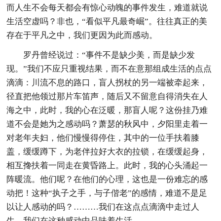
而人生不会每天都会有惊心动魄的事件发生，难道就说
生活空虚吗？非也，“看似平凡最奇崛”。往往真正的美
存在于平凡之中，我们更因为此而感动。
罗丹曾经说过：“事件不是缺少美，而是缺少发
现。”我们不应只重视结果，而不在意那组成生活的点点
滴滴：川流不息的路口，盲人拐杖的另一端被牵起来，
径直把他领过那片车笛声，随后又不留意自得消失在人
海之中，此时，我的心在泛暖，那盲人呢？这份挂乃难
道不会是她为之感动吗？萧瑟的秋风中，夕阳里走着一
对老年夫妇，他们慢慢得停住，其中的一位手扶着膝
盖，缓缓蹲下，为老伴拉好大衣的拉锁，在缓缓起身，
相互搀扶着一同走在黄昏路上。此时，我的心头涌起一
阵暖流。他们呢？在他们的心理，这也是一份难忘的感
动把！这种“执子之手，与子偕老”的感情，难道不是足
以让人感动的吗？………我们在这点点滴滴中走过人
生，我们在这种感动中品味着生活。