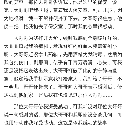
般的笑容。那位大哥哥告诉我，他是这里的保安。说
完，大哥哥吧我扶起，带着我去保安室。刚走几步，因
为地很滑，我一不留神便摔了下去。大哥哥很焦急，他
便一把，把我抱去了保安室，那时我的心里很感动。
大哥哥为我打开火炉，顿时我感到全身暖洋洋的。
大哥哥撩起我的裤脚，发现鲜红的鲜血从膝盖流到小
腿，大哥哥赶紧拿出药箱，先用酒精为我消毒，然后为
我包扎伤口，刹那间，似乎有千言万语涌上心头，可我
还是没把它表达出来，大哥哥打破了此刻的宁静与尴
尬，他递给我手机示意我打给家人，我打给了哥哥，不
一会儿，哥哥便赶来了。哥哥向大哥哥表示感谢后，便
送我到他们家。此后我在也没见过那位大哥哥……
那位大哥哥使我深受感动，可我却没对那位大哥哥
说一句感谢的话。那位大哥哥和我即使没交谈几句，可
也用行动使我深受感动。这就是令我感动的故事。