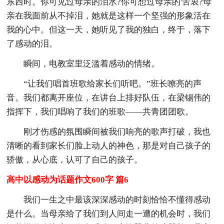
东西时。你可见过母亲的泪水?你可想过母亲的'苦衷?母
亲在我面前从不掉泪，她就是这样一个坚强的形象活在
我的心中。但这一天，她听见了我的独白，终于，落下
了感动的泪。
瞬间，电教室里泛滥着感动的情绪。
“让我们唱首班歌给家长们听吧。”班长嘹亮的声
音。我们都离开座位，在讲台上排好队伍，在梁锡伟的
指挥下，我们唱响了我们的班歌——共青团团歌。
刚才伤感的氛围瞬间被我们响亮的歌声打破，我也
清晰的看到家长们脸上动人的神色，那是对自己孩子的
骄傲，从心底，认可了自己的孩子。
高中以感动为话题作文600字 篇6
我们一生之中最该深深感动的时刻恰恰不懂得感动
是什么。当母亲给了我们到人间走一遭的机会时，我们