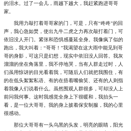
的泪水。过了一会儿，雨越下越大，我赶紧跑进哥哥
家。
我用力敲打着哥哥家的门，可是，只有“咚咚”的回
声，我心急如焚，使出九牛二虎之力再次敲打着门，可
依旧没人开门。紧张和恐惧感蔓延全身。我像疯了似的
跑出，我大叫着：“哥哥！”我渴望在这大雨中能见到哥
哥的身影，可这只是幻想，现实中依旧没人回答。我灰
溜溜的坐在角落里，我不停地哭，当有人群走过时，人
们虽用惊讶的目光看着我，可随后人们就把我围住，有
的在低头絮絮私语、有的在捂着嘴偷笑、还有的人则指
着我像人们说着什么。虽然围观人群很多，可却没人上
前问我何事。这时我感觉全身上下很暖和，我抬头一
看，是一位大哥哥。我的身上披着保安制服，我的心里
很感动。
那位大哥哥有一头乌黑的头发，明亮的眼睛，阳光