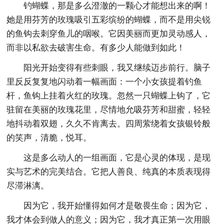
钓蝴蝶，那是多么澄澈的一颗心才能想出来的啊！
她是用芬芳的玫瑰吸引五彩缤纷的蝴蝶，而不是用尖锐
的鱼钩去刺穿鱼儿的咽喉。它因美丽而更加灵动感人，
而非以私欲去破害生命。有多少人能做到如此！
阳光开始变得有些刺眼，我又继续迈步前行。脑子
里反反复复地闪动着一幅画面：一个小女孩提着钓鱼
杆，鱼钩上挂着火红的玫瑰。忽然一只蝴蝶上钩了，它
驻留在美丽的玫瑰花里，尽情地允吸芬芳和甜蜜，轻轻
地抖动着双翅，久久不肯离去。四周萦绕着女孩银铃般
的笑声，清脆，悦耳。
这是多么动人的一组画面，它是心灵的体现，是现
实与艺术的完美结合。它把人善良、纯真的本质表现得
尽滞淋漓。
因为它，我开始懂得如何才是敬畏生命；因为它，
我才体会到做人的意义；因为它，我才真正第一次用眼