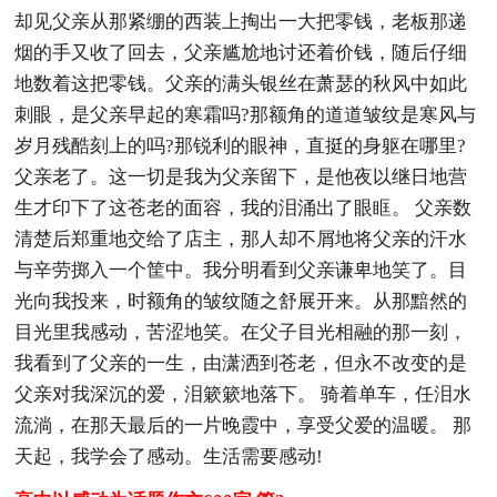
却见父亲从那紧绷的西装上掏出一大把零钱，老板那递
烟的手又收了回去，父亲尴尬地讨还着价钱，随后仔细
地数着这把零钱。父亲的满头银丝在萧瑟的秋风中如此
刺眼，是父亲早起的寒霜吗?那额角的道道皱纹是寒风与
岁月残酷刻上的吗?那锐利的眼神，直挺的身躯在哪里?
父亲老了。这一切是我为父亲留下，是他夜以继日地营
生才印下了这苍老的面容，我的泪涌出了眼眶。 父亲数
清楚后郑重地交给了店主，那人却不屑地将父亲的汗水
与辛劳掷入一个筐中。我分明看到父亲谦卑地笑了。目
光向我投来，时额角的皱纹随之舒展开来。从那黯然的
目光里我感动，苦涩地笑。在父子目光相融的那一刻，
我看到了父亲的一生，由潇洒到苍老，但永不改变的是
父亲对我深沉的爱，泪簌簌地落下。 骑着单车，任泪水
流淌，在那天最后的一片晚霞中，享受父爱的温暖。 那
天起，我学会了感动。生活需要感动!