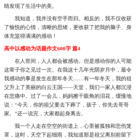
睛发现了生活中的美。
我知道，我并没有空手而归。相反的，我不仅收获
了愉悦的心情，清晰的思绪，更收获了把我的脑子、身
体充筮得满满的感动！
高中以感动为话题作文600字 篇4
在人世间，人人都会被感动。但是感动你的人可能
这辈子你之见过一次。在我这十几年光阴岁月中，最令
我感动的事是发生在那年冬天……有一年冬天，我的祖
父升上了美丽的白云王国——天堂，我们一家人都沉浸
在悲痛中。过了一会儿，妈妈擦干眼角的泪花，缓慢地
说：“今天，你的祖父要去下葬了，孩子，你先去哥哥
家。”还一说完，大家都起身离去。
我一个人走在空空的街道上，心里被孤独和悲伤笼
罩，这时，天空下起细雨，我知道那是祖父离别前留下