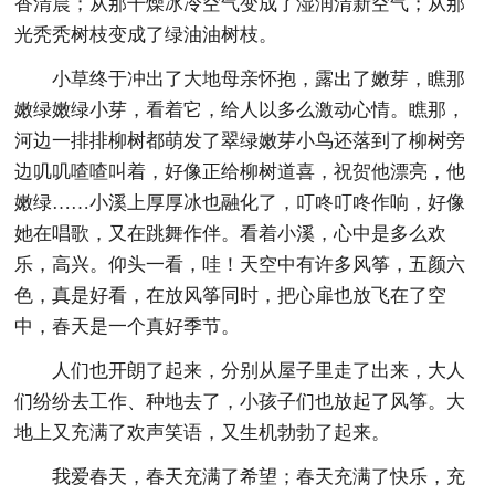
香清晨；从那干燥冰冷空气变成了湿润清新空气；从那
光秃秃树枝变成了绿油油树枝。
小草终于冲出了大地母亲怀抱，露出了嫩芽，瞧那
嫩绿嫩绿小芽，看着它，给人以多么激动心情。瞧那，
河边一排排柳树都萌发了翠绿嫩芽小鸟还落到了柳树旁
边叽叽喳喳叫着，好像正给柳树道喜，祝贺他漂亮，他
嫩绿……小溪上厚厚冰也融化了，叮咚叮咚作响，好像
她在唱歌，又在跳舞作伴。看着小溪，心中是多么欢
乐，高兴。仰头一看，哇！天空中有许多风筝，五颜六
色，真是好看，在放风筝同时，把心扉也放飞在了空
中，春天是一个真好季节。
人们也开朗了起来，分别从屋子里走了出来，大人
们纷纷去工作、种地去了，小孩子们也放起了风筝。大
地上又充满了欢声笑语，又生机勃勃了起来。
我爱春天，春天充满了希望；春天充满了快乐，充