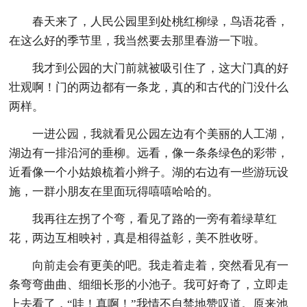
春天来了，人民公园里到处桃红柳绿，鸟语花香，
在这么好的季节里，我当然要去那里春游一下啦。
我才到公园的大门前就被吸引住了，这大门真的好
壮观啊！门的两边都有一条龙，真的和古代的门没什么
两样。
一进公园，我就看见公园左边有个美丽的人工湖，
湖边有一排沿河的垂柳。远看，像一条条绿色的彩带，
近看像一个小姑娘梳着小辫子。湖的右边有一些游玩设
施，一群小朋友在里面玩得嘻嘻哈哈的。
我再往左拐了个弯，看见了路的一旁有着绿草红
花，两边互相映衬，真是相得益彰，美不胜收呀。
向前走会有更美的吧。我走着走着，突然看见有一
条弯弯曲曲、细细长形的小池子。我可好奇了，立即走
上去看了，“哇！真啊！”我情不自禁地赞叹道。原来池