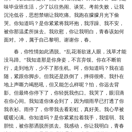
味毕业班生活，少了以往热闹、谈笑。考前失败，让我
沉沦低谷，思想禁锢让我吃痛。我跑在朦朦月光下偷
哭。你知道吗？是你紧紧将我环抱，我浮躁、我不安，
被你那温柔所抹去。我欣慰，你让我明白，青春该如何
面对。冲，属于自己黎明。谢谢你，春。
春，你性情如此洒脱。“乱花渐欲迷人眼，浅草才能
没马蹄。”我知道那是你身姿，不言弃馁。你在不断前
行，走到地方，少不了那生机。呵，你知道吗？我在追
随，紧跟你脚步。但我还是跌倒了，摔得很疼。我扑在
地上声嘶力竭怒吼，但又能怎么样呢？怕，你远去背
影。但最终你停下了，你轻抚我伤口。我哭了，眼泪滴
在你心间。我知道你体会到了，因为细雨早已打透了你
我衣衫。雨停了，你带我去看彩虹，真好美。我心早被
暖暖沁满。你知道吗？是你紧紧拉着我手，我懦弱、我
胆怯，被你那洒脱所抓去。我感动，你让我明白，青春