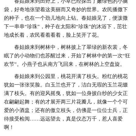
春姑娘来到田野上，小草已经探出了嫩绿色的小脑
袋，好奇地张望着这美丽而又奇妙的世界。农民播撒下
的种子，也在一个劲儿地向上钻。春姑娘见了，便泼撒
下一串串“珍珠”，种子在太阳和“珍珠”的沐浴下，茁壮
地成长着，农民看着看着，脸上笑开了花。
春姑娘来到树林中，树林披上了翠绿的新衣裳，冬
眠了的小动物们也苏醒过来，开始了树林中的第一次“狂
欢节”。小燕子也从南方飞回来，在树林的上空盘旋。
春姑娘来到公园里，桃花开满了枝头。粉红的桃花
犹如一张张笑脸。白玉兰也开了，洁白无瑕的玉兰花缀
满了枝头。有的迎风摇曳，犹如一位身披白纱的少女正
在翩翩起舞；有的才展开两三片花瓣儿，就像一个个可
爱的小酒盅；还有的傲立枝头，仿佛是一位位士兵，正
待接受检阅……远远望去，真是仪态万千，惹人喜爱
啊！