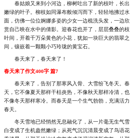
春姑娘又来到小河边，柳树吐出了新的枝叶，长出
嫩绿的叶子。柳枝如同瀑布般倾泻而下，轻轻地拂过水
面，仿佛一位位婀娜多姿的少女一边梳洗头发，一边欣
赏自己映在水中的倩影。迎春花也开了，层层叠叠的枝
叶间，开着千万朵黄色的小花，犹如一块巨大的翡翠之
间，镶嵌着一颗颗小巧玲珑的黄宝石。
春天来了，春天来了！
春天来了作文400字 篇7
春天来了，告别了那寒风入骨、大雪纷飞冬天。春
天，它不像夏天那样干枯炎热，不像秋天那样冷清，也
不像冬天那样寒冷。而春天是一个生气勃勃，充满活力
春天。
冬天雪地已经悄然无息融化了，从一片毫无生气雪
白变成了生机盎然嫩绿；从死气沉沉清晨变成了鸟语花