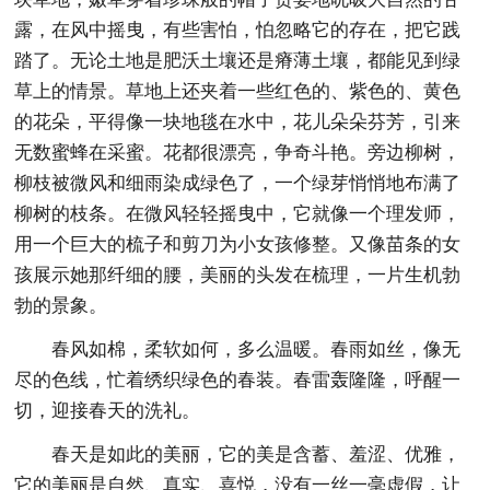
露，在风中摇曳，有些害怕，怕忽略它的存在，把它践
踏了。无论土地是肥沃土壤还是瘠薄土壤，都能见到绿
草上的情景。草地上还夹着一些红色的、紫色的、黄色
的花朵，平得像一块地毯在水中，花儿朵朵芬芳，引来
无数蜜蜂在采蜜。花都很漂亮，争奇斗艳。旁边柳树，
柳枝被微风和细雨染成绿色了，一个绿芽悄悄地布满了
柳树的枝条。在微风轻轻摇曳中，它就像一个理发师，
用一个巨大的梳子和剪刀为小女孩修整。又像苗条的女
孩展示她那纤细的腰，美丽的头发在梳理，一片生机勃
勃的景象。
春风如棉，柔软如何，多么温暖。春雨如丝，像无
尽的色线，忙着绣织绿色的春装。春雷轰隆隆，呼醒一
切，迎接春天的洗礼。
春天是如此的美丽，它的美是含蓄、羞涩、优雅，
它的美丽是自然、真实、喜悦，没有一丝一毫虚假，让