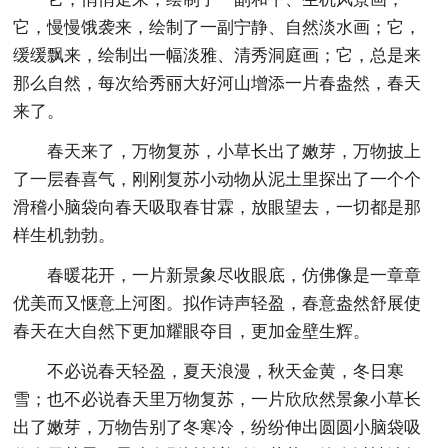
它，慢慢饿袭来，绘制了一副宁静、自然淡水画；它，
缓缓飘来，绘制出一幅淡雅、清秀洞庭画；它，总是来
那么自然，每次给秀丽大好河山增添一片春盎然，春天
来了。
春天来了，万物复苏，小草长出了嫩芽，万物披上
了一层春喜气，刚刚复苏小动物从泥土里探出了一个个
滑稽小脑袋向春天吸取春甘霖，放眼望去，一切都是那
样生机勃勃。
春暖花开，一片新景象尽收眼底，仿佛像是一章章
优美而又惬意上河图。拟作诗声轻盈，春意盎然舒展使
春天在大自然下更加耀眼夺目，更加金壁生辉。
不必说春天轻盈，夏天浪漫，秋天金黄，冬日寒
雪；也不必说春天里万物复苏，一片欣欣然景象小草长
出了嫩芽，万物告别了冬寒冷，纷纷伸出圆圆小脑袋吸