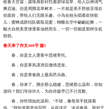
收春天甘霖；露珠身影衬托着碧绿花草，给人以神清气
爽启迪。但是周围花草树木，一片就是美不胜收呈现在
你面前，带给人们无限乐趣。小鸟在枝头唱着欢快歌
儿；蜜蜂成群结队吸取花蜜；蝴蝶在空中翩翩起舞，一
幅大自然美景便逐客油然而生，一切一切都是那样生机
勃勃。
春天来了作文400字 篇5
春，你是文人墨客中思绪寄托。
春，你是寒风凛冽后激情迸发。
春，你是青春路上最高昂乐曲。
春，你来了。脚步那么稳健，思绪那么温和，你知
道吗？我们等你许久，为你诗篇早已不计其数。
春，你性情如此温和。“不错，像母亲手抚摸着
你。”我知道那是你写照，从容淡定、沐浴春风。面对乏