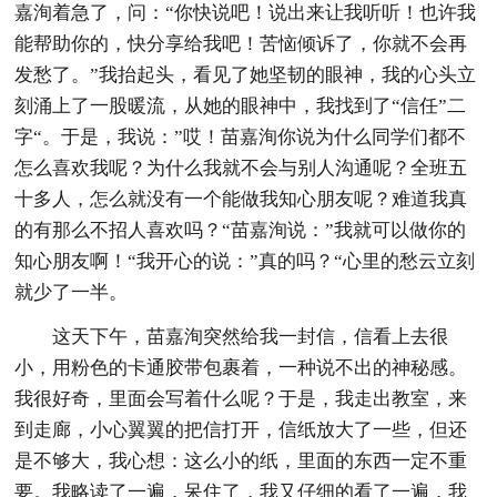
嘉洵着急了，问：“你快说吧！说出来让我听听！也许我
能帮助你的，快分享给我吧！苦恼倾诉了，你就不会再
发愁了。”我抬起头，看见了她坚韧的眼神，我的心头立
刻涌上了一股暖流，从她的眼神中，我找到了“信任”二
字“。于是，我说：”哎！苗嘉洵你说为什么同学们都不
怎么喜欢我呢？为什么我就不会与别人沟通呢？全班五
十多人，怎么就没有一个能做我知心朋友呢？难道我真
的有那么不招人喜欢吗？“苗嘉洵说：”我就可以做你的
知心朋友啊！“我开心的说：”真的吗？“心里的愁云立刻
就少了一半。
这天下午，苗嘉洵突然给我一封信，信看上去很
小，用粉色的卡通胶带包裹着，一种说不出的神秘感。
我很好奇，里面会写着什么呢？于是，我走出教室，来
到走廊，小心翼翼的把信打开，信纸放大了一些，但还
是不够大，我心想：这么小的纸，里面的东西一定不重
要。我略读了一遍，呆住了，我又仔细的看了一遍，我