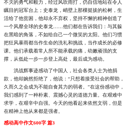
不灭的勇气和毅力，经过风吹雨打，仍自信地站在令人
瞩目的冠军台上；史泰龙，峭壁上那棵挺拔的松树，生
活给了他贫困，他却永不弃权，坚持不懈的精神创造了
一个风靡全球的史泰龙……他们都在告诉我们：与其躲
在黑暗的角落，不如给自己一个微笑的太阳。他们习惯
把狂风暴雨都当作生命的洗礼和挑战，当作成长的必修
课。他们承载着常人所不能承载的痛，幼嫩顽强的支
撑，从低处一步一步登上高处，最后成为感动。
洪战辉事迹感动了中国人，社会各类人士为他捐
款，他却婉然拒绝了，他说：“只想着接受社会的帮助，
久而久之会成为不能自食其力的弱者。”在这份感动中，
我们感到了一种朴素、震撼心灵的道德力量。在艰难中
求学，在艰辛中自强。今天的他看起来依然文弱，但是
在精神上他从来都是强者。
感动高中作文600字 篇3