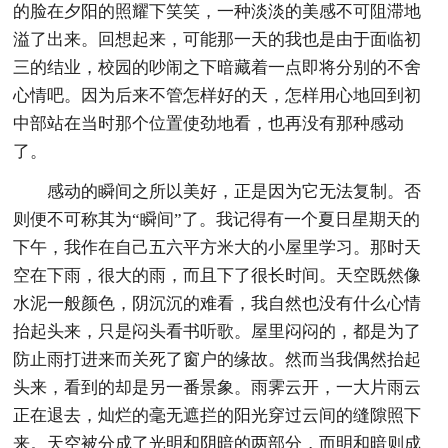
的脸在夕阳的照耀下笑笑，一种淡淡的美感不可阻滞地
溢了出来。回想起来，可能那一天的我也是由于面临初
三的结业，校园的吵闹之下暗藏着一点即将分别的不舍
心情吧。因为后来不管怎样好的天，怎样用心地回到初
中部站在当时那个位置使劲地看，也再没有那种感动
了。
感动的瞬间之所以美好，正是因为它无法复制。否
则便不可称其为“瞬间”了。我记得有一个夏日星期天的
下午，我作在自己五六平方米大的小屋里学习。那时天
空在下雨，很大的雨，而且下了很长时间。天空既然像
水泥一般颜色，阴沉沉的难看，我自然也没有什么心情
抬起头来，只是闷头看书听歌。屋里闷闷的，都是为了
防止雨打进来而关死了窗户的缘故。然而当我偶然抬起
头来，看到的却是另一番景象。雨霁云开，一大片雨云
正在退去，灿烂的毫无遮拦的阳光穿过云间的缝隙照下
来。天空被分成了光明和阴暗的两部分，而明和暗则成