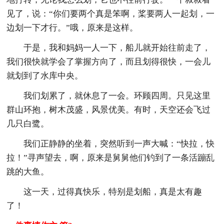
见了，说：“你们要两个真是笨啊，桨要两人一起划，一
边划一下才行。”哦，原来是这样。
于是，我和妈妈一人一下，船儿就开始往前走了，
我们很快就学会了掌握方向了，而且划得很快，一会儿
就划到了水库中央。
我们划累了，就休息了一会。环顾四周。只见这里
群山环抱，树木茂盛，风景优美。有时，天空还会飞过
几只白鹭。
我们正静静的坐着，突然听到一声大喊：“快拉，快
拉！”寻声望去，啊，原来是舅舅他们钓到了一条活蹦乱
跳的大鱼。
这一天，过得真快乐，特别是划船，真是太有趣
了！