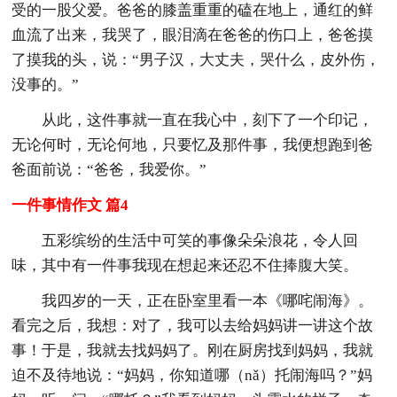
受的一股父爱。爸爸的膝盖重重的磕在地上，通红的鲜
血流了出来，我哭了，眼泪滴在爸爸的伤口上，爸爸摸
了摸我的头，说：“男子汉，大丈夫，哭什么，皮外伤，
没事的。”
从此，这件事就一直在我心中，刻下了一个印记，
无论何时，无论何地，只要忆及那件事，我便想跑到爸
爸面前说：“爸爸，我爱你。”
一件事情作文 篇4
五彩缤纷的生活中可笑的事像朵朵浪花，令人回
味，其中有一件事我现在想起来还忍不住捧腹大笑。
我四岁的一天，正在卧室里看一本《哪咤闹海》。
看完之后，我想：对了，我可以去给妈妈讲一讲这个故
事！于是，我就去找妈妈了。刚在厨房找到妈妈，我就
迫不及待地说：“妈妈，你知道哪（nǎ）托闹海吗？”妈