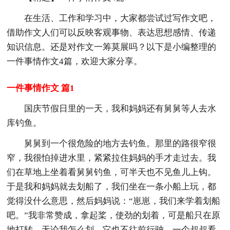
在生活、工作和学习中，大家都尝试过写作文吧，
借助作文人们可以反映客观事物、表达思想感情、传递
知识信息。还是对作文一筹莫展吗？以下是小编整理的
一件事情作文4篇，欢迎大家分享。
一件事情作文 篇1
国庆节假日里的一天，我和妈妈还有舅舅等人去水
库钓鱼。
舅舅到一个很危险的地方去钓鱼。那里的路很窄很
窄，我很怕掉进水里，紧紧拉住妈妈的手才走过去。我
们在草地上坐着看舅舅钓鱼，可半天也不见鱼儿上钩。
于是我和妈妈就去划船了，我们坐在一条小船上玩，都
觉得没什么意思，然后妈妈说：“崽崽，我们来学着划船
吧。”我非常赞成，拿起桨，使劲的划着，可是船只在原
地打转，无论我怎么划，它也不往前行驶。一个叔叔看