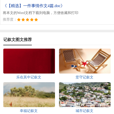
《【精选】一件事情作文4篇.doc》
将本文的Word文档下载到电脑，方便收藏和打印
推荐度：
记叙文图文推荐
乐在其中记叙文
坚守记叙文
幸福记叙文
城市记叙文