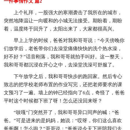
一件事情作文 篇2
上个礼拜，一股强大的寒潮袭击了我所在的城市，
突然地降温让一向暖和的小城无法接受。期盼着，期盼
着，温度终于回升了，太阳出来了，大家都很高兴。
早上上学的时候，爸爸对我和哥哥说：“今天傍晚你
们放学后，老爸带你们去澡堂痛痛快快的洗个热水澡，
好不好？”话音刚落，我和哥哥就拍手叫好。这一整天，
我和哥哥都沉浸在开心之中，去澡堂洗澡可舒服了。
下午放学之后，我和哥哥快步的跑回家。然后专心
致志的把学校老师布置的作业写完，还把老师要求的课
文预习了一遍。墙上的钟已经指向了6点，奇怪了，爸爸
平时这个时候都下班了呀！怎么还没回来呀？
“吱嘎”门突然开了，我和哥哥异口同声的喊：“爸
爸。”可是进来的是妈妈，她说：“哎呀，你们这么喜欢
爸爸啊！怎么啦？”哥哥说：“爸爸说今天下班陪我们去