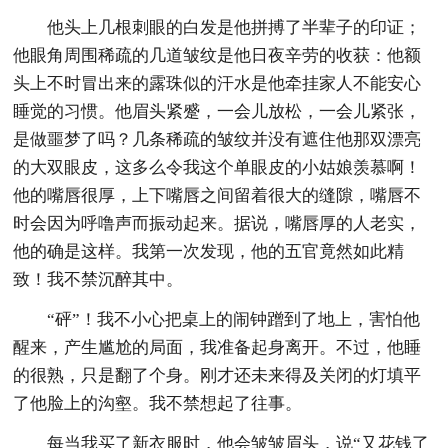
他头上几根刺眼的白发是他拼搏了半辈子的印证；
他眼角周围稀疏的几道皱纹是他日夜辛劳的收获：他额
头上不时冒出来的露珠似的汗水是他牵挂家人不能安心
睡觉的习惯。他眉头紧蹙，一会儿放松，一会儿紧张，
是做噩梦了吗？几条稀疏的皱纹并没有遮住他那双漂亮
的大双眼皮，这多么令我这个单眼皮的小姑娘羡慕啊！
他的嘴唇很厚，上下嘴唇之间留着很大的缝隙，嘴唇不
时会因为呼噜声而振动起来。据说，嘴唇厚的人老实，
他的确是这样。我第一次发现，他的五官竟然如此精
致！我不禁沉醉其中。
“砰”！我不小心把桌上的闹钟蹭到了地上，害怕他
醒来，产生尴尬的局面，我准备起身离开。不过，他睡
的很熟，只是翻了个身。刚才还未来得及关闭的灯填平
了他脸上的沟壑。我不禁想起了往事。
每当我买了新衣服时，他会皱皱眉头，说“又花钱了