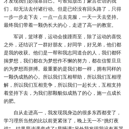
才发现我们必须靠自己。可谁知放出了豪言壮语的我
们，却无法去付诸行动。但是已经没有回头路了，只得
一步一步走下去，一点一点去克服，一天一天去坚持。
最终我们带着一颗伪长大的心，走进了高一的教室。
军训，篮球赛，运动会接踵而至，除了运动的喜悦
之外，还结识了一群好朋友，好同学，好兄弟，他们都
是我的收获。他们是一帮和我志同道合的人，我们都怀
揣梦想，我们都在为梦想作不懈的努力，都在信誓旦旦
的为梦想而拼搏。最重要的是我们都一样，拥有同样的
一颗伪成熟的心。所以我们互相帮助，所以我们互相理
解，所以我们互相竞争，所以我们一起长大，互相支持
着坚持下去，为我们那颗貌似成熟了的心，施一点成长
的肥。
自从走进高一，我发现我身边的很多东西都变了，
学习理所当然的比以前更紧张了，晚上无一不“挑灯夜
战”，结果早读课变成了“早睡课”另外我发现我没有再哭