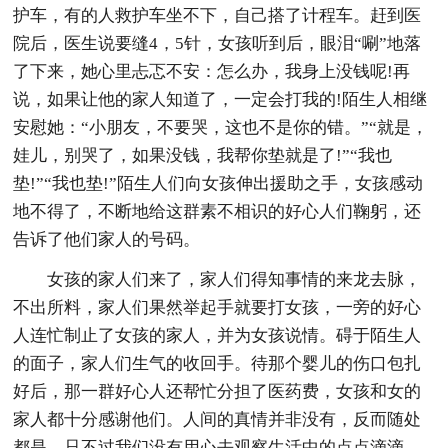
护车，有的人救护车坐不下，自己搭了计程车。赶到医
院后，医生说要缝4，5针，女孩听到后，眼泪“唰”地落
了下来，她心里忐忑不安：怎么办，我身上没钱呢!再
说，如果让他的家人知道了，一定会打我的!陌生人相继
安慰她：“小朋友，不要哭，这也不是你的错。”“就是，
娃儿，别哭了，如果没钱，我帮你垫就是了!”“我也
垫!”“我也垫!”陌生人们向女孩伸出援助之手，女孩感动
地不得了，不断地给这群素不相识的好心人们鞠躬，还
告诉了他们家人的号码。
女孩的家人们来了，家人们得知事情的来龙去脉，
不出所料，家人们果然举起手就要打女孩，一旁的好心
人连忙制止了女孩的家人，并为女孩说情。碍于陌生人
的面子，家人们生气的收回手。待那个婴儿的伤口包扎
好后，那一群好心人还帮忙分担了医药费，女孩和女的
家人都十分感谢他们。人间的真情并非没有，反而随处
都是，只不过我们没有用心去观察生活中的点点滴滴，