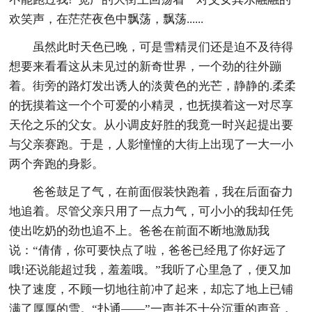
欢笑声，在茫茫夜色中飘荡，飘荡......
虽然此时天色已晚，可是雪精灵们还是迫不及待得
想要来看看这从未见过的新奇世界，一个劲的往外蹦
着。街旁的路灯发出诱人的淡黄色的光芒，静静的.柔柔
的抚摸着这一个个可爱的小精灵，也抚摸着这一对尽享
天伦之乐的父女。从小调皮好胜的我竟一时兴起提出要
与父亲赛跑。于是，人影憧憧的大街上出现了一大一小
两个奔跑的身影。
爸爸鼓足了气，在前面假装快跑着，我在后面奋力
地追着。尽管父亲只用了一点力气，可小小的我却任凭
使出吃奶的劲也追不上。爸爸在前面不断地激励我
说：“倩倩，你可要快点了啦，爸爸已经甩了你好远了
哦!还说能超过我，羞羞哦。”我听了心里急了，便又加
快了速度，不顾一切地往前冲了起来，却忘了地上已铺
满了厚厚的雪。“扑通——”一声并不十分沉重的声音，