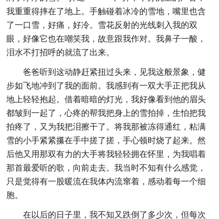
我重重得摔在了地上。手触碰着冰冷的雪地，嘴里也含
了一口雪，好痛，好冷。雪花反射的光线刺入我的双
眼，好像它也在嘲笑我，故意跟我作对。我鼻子一酸，
泪水不打招呼的就流了出来。
爸爸听到这动静赶紧扭过头来，见我这般景象，健
步如飞地冲到了我的面前。我感到有一双大手正把我从
地上轻轻抱起。借着暗暗的灯光，我好像看到他的眉头
都皱到一起了，心疼的帮我把身上的雪拍掉，生怕把我
拍疼了，又为我把泪擦干了。将我那被冻得通红，粘满
雪的小手紧紧攥在手中搓了搓，手心顿时烧了起来。然
后他又用那双有力的大手将我轻轻拥在怀里，为我唱着
那首最爱听的歌，向前走去。我当时不知有什么感觉，
只是觉得有一股暖流在我体内流窜着，感动着每一个细
胞。
在以后的日子里，我不知又跌倒了多少次，但每次