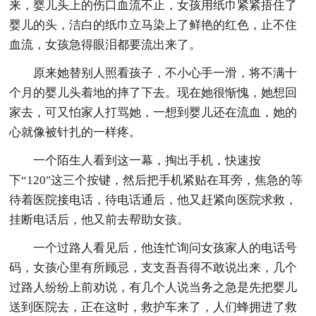
来，婴儿头上的伤口血流不止，女孩用纸巾紧紧捂住了
婴儿的头，洁白的纸巾立马染上了鲜艳的红色，止不住
血流，女孩急得眼泪都要流出来了。
原来她替别人照看孩子，不小心手一滑，将不满十
个月的婴儿头着地的摔了下去。现在她很惭愧，她想回
家去，可又怕家人打骂她，一想到婴儿还在流血，她的
心就像被针扎的一样疼。
一个陌生人看到这一幕，掏出手机，快速按
下“120"这三个按键，然后把手机紧贴在耳旁，焦急的等
待着医院接电话，待电话通后，他又赶紧向医院求救，
挂断电话后，他又前去帮助女孩。
一个过路人看见后，他连忙询问女孩家人的电话号
码，女孩心里有所顾忌，支支吾吾得不敢说出来，几个
过路人纷纷上前劝说，有几个人说当务之急是先把婴儿
送到医院去，正在这时，救护车来了，人们蜂拥进了救