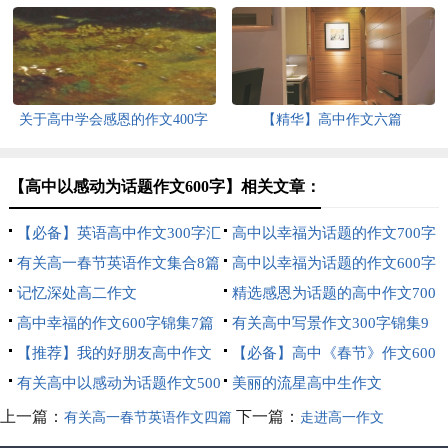
600字三篇
八篇
关于高中学会感恩的作文400字
【精华】高中作文六篇
三篇
【高中以感动为话题作文600字】相关文章：
【必备】英语高中作文300字汇
高中以幸福为话题的作文700字
编六篇
有关高一春节英语作文集合8篇
锦集十篇
高中以幸福为话题的作文600字
记忆深处高二作文
四篇
精选感恩为话题的高中作文700
高中幸福的作文600字锦集7篇
字集锦八篇
有关高中写景作文300字锦集9
【推荐】我的好朋友高中作文
篇
【必备】高中《春节》作文600
600字4篇
有关高中以感动为话题作文500
字四篇
美丽的流星高中生作文
字集合五篇
上一篇：
下一篇：
有关高一春节英语作文四篇
走进高一作文