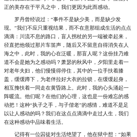
正的美存在于平凡之中，我们更因为此而感动。
罗丹曾经说过：“事件不是缺少美，而是缺少发
现。”我们不应只重视结果，而不在意那组成生活的点点
滴滴：川流不息的路口，盲人拐杖的另一端被牵起来，
径直把他领过那片车笛声，随后又不留意自得消失在人
海之中，此时，我的心在泛暖，那盲人呢？这份挂乃难
道不会是她为之感动吗？萧瑟的秋风中，夕阳里走着一
对老年夫妇，他们慢慢得停住，其中的一位手扶着膝
盖，缓缓蹲下，为老伴拉好大衣的拉锁，在缓缓起身，
相互搀扶着一同走在黄昏路上。此时，我的心头涌起一
阵暖流。他们呢？在他们的心理，这也是一份难忘的感
动把！这种“执子之手，与子偕老”的感情，难道不是足
以让人感动的吗？我们在这点点滴滴中走过人生，我们
在这种感动中品味着生活。
记得有一位囚徒对生活绝望了，他在狱中想：“如果