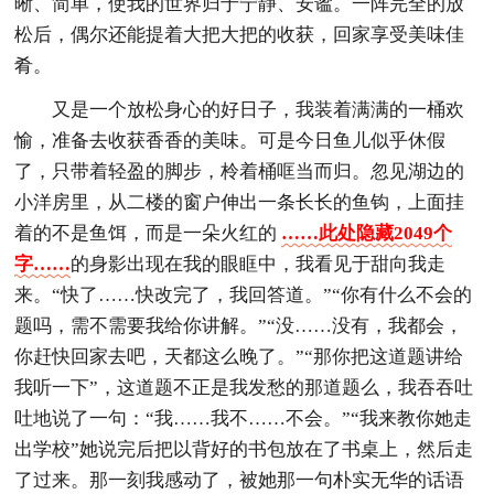
晰、简单，使我的世界归于宁静、安谧。一阵完全的放
松后，偶尔还能提着大把大把的收获，回家享受美味佳
肴。
又是一个放松身心的好日子，我装着满满的一桶欢
愉，准备去收获香香的美味。可是今日鱼儿似乎休假
了，只带着轻盈的脚步，柃着桶哐当而归。忽见湖边的
小洋房里，从二楼的窗户伸出一条长长的鱼钩，上面挂
着的不是鱼饵，而是一朵火红的
……此处隐藏2049个
字……
的身影出现在我的眼眶中，我看见于甜向我走
来。“快了……快改完了，我回答道。”“你有什么不会的
题吗，需不需要我给你讲解。”“没……没有，我都会，
你赶快回家去吧，天都这么晚了。”“那你把这道题讲给
我听一下”，这道题不正是我发愁的那道题么，我吞吞吐
吐地说了一句：“我……我不……不会。”“我来教你她走
出学校”她说完后把以背好的书包放在了书桌上，然后走
了过来。那一刻我感动了，被她那一句朴实无华的话语