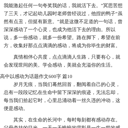
我能激起任何一句夸奖我的话，我就活下去。”冥思苦想
了三天，才记起幼儿园时老师曾经说过，他捏的鸭子“虽
然有点丑，但挺有新意。”就是这微不足道的一句话，曾
深深感动了一个心灵，也成为他活下去的理由。所以
说，多一份感动，就多一份希望。路在脚下，希望在前
方，收集好那点点滴滴的感动，将成为你毕生的财富。
真情相伴心共度，点点滴滴人生路，只要有心，就
会发现世间的美。学会感动，美就会充溢你的生活。
高中以感动为话题作文600字 篇10
岁月无痕，当我们蓦然回首，翻阅着自己的心灵，
总有一段段记忆在生命中留下深深的痕迹，无法忘却，
每当我们拾起它时，心里总涌动着一丝久违的冲动，这
便是感动。
其实，在生命的长河中，每时每刻都有感动存在。
父母牵挂的目光、一天一天憔悴的背影是一生一世的感