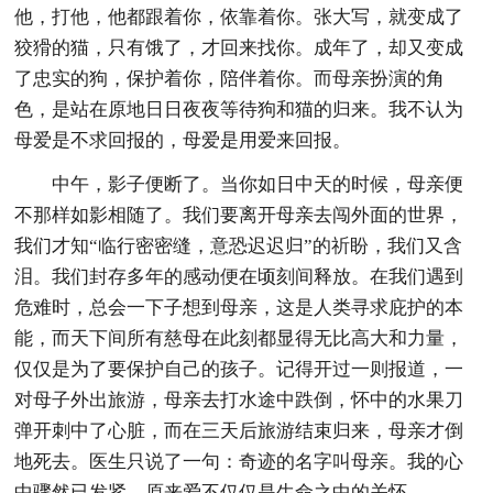
他，打他，他都跟着你，依靠着你。张大写，就变成了
狡猾的猫，只有饿了，才回来找你。成年了，却又变成
了忠实的狗，保护着你，陪伴着你。而母亲扮演的角
色，是站在原地日日夜夜等待狗和猫的归来。我不认为
母爱是不求回报的，母爱是用爱来回报。
中午，影子便断了。当你如日中天的时候，母亲便
不那样如影相随了。我们要离开母亲去闯外面的世界，
我们才知“临行密密缝，意恐迟迟归”的祈盼，我们又含
泪。我们封存多年的感动便在顷刻间释放。在我们遇到
危难时，总会一下子想到母亲，这是人类寻求庇护的本
能，而天下间所有慈母在此刻都显得无比高大和力量，
仅仅是为了要保护自己的孩子。记得开过一则报道，一
对母子外出旅游，母亲去打水途中跌倒，怀中的水果刀
弹开刺中了心脏，而在三天后旅游结束归来，母亲才倒
地死去。医生只说了一句：奇迹的名字叫母亲。我的心
中骤然已发紧，原来爱不仅仅是生命之中的关怀。