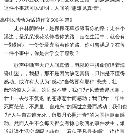
这件小事就可以证明，人间的“患难见真情”。
高中以感动为话题作文600字 篇9
走在林荫路中，是棵棵花草点缀着你的路；走在小
溪边，是朵朵浪花装饰着你的路；走在生活中，就会有
一颗颗心、一份份爱充溢着你的路。你可曾满足？在每
一件小事中，你是否学会了感动？
歌声中嘶声大户人间真情，电视剧中拼命演绎着海
誓山盟，，我想，那不是因为缺乏真情，只怕是不懂得
感动。或许有人认为“感动”当然要有那种“悲夫，壮
哉”的惊人之举。这固然不错，我们为“风萧萧易水寒，
壮士一去兮不复返”的苍凉悲壮而感动；我们为“十年生
死两茫茫，不思量，自难忘”的隔世之爱而感动；我们也
为“人生自古谁无死，留取丹心照汗青”的为国捐躯而感
动。然而人生不会每天都会有惊心动魄的事件发生，难
道就说生活空虚吗？非也，“看似平凡最奇崛”。往往真