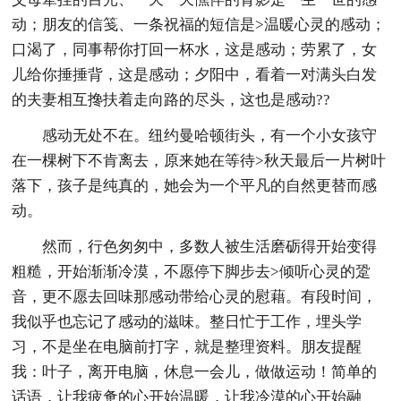
动；朋友的信笺、一条祝福的短信是>温暖心灵的感动；
口渴了，同事帮你打回一杯水，这是感动；劳累了，女
儿给你捶捶背，这是感动；夕阳中，看着一对满头白发
的夫妻相互搀扶着走向路的尽头，这也是感动??
感动无处不在。纽约曼哈顿街头，有一个小女孩守
在一棵树下不肯离去，原来她在等待>秋天最后一片树叶
落下，孩子是纯真的，她会为一个平凡的自然更替而感
动。
然而，行色匆匆中，多数人被生活磨砺得开始变得
粗糙，开始渐渐冷漠，不愿停下脚步去>倾听心灵的跫
音，更不愿去回味那感动带给心灵的慰藉。有段时间，
我似乎也忘记了感动的滋味。整日忙于工作，埋头学
习，不是坐在电脑前打字，就是整理资料。朋友提醒
我：叶子，离开电脑，休息一会儿，做做运动！简单的
话语，让我疲惫的心开始温暖，让我冷漠的心开始融