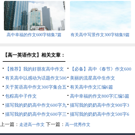
字集锦八篇
高中幸福的作文600字锦集7篇
有关高中写景作文300字锦集9篇
【高一英语作文】相关文章：
【推荐】我的好朋友高中作文
【必备】高中《春节》作文600
600字4篇
有关高中以感动为话题作文500
字四篇
美丽的流星高中生作文
字集合五篇
关于英语高中作文300字集合五
有关高中作文汇编6篇
篇
包粽高中子作文
高中幸福的作文800字汇编5篇
描写我的奶奶高中作文600字九
描写我的奶奶高中作文900字3
篇
描写我的奶奶高中作文600字三
篇
描写我的奶奶高中作文500字6
篇
篇
上一篇：
下一篇：
走进高一作文
高一优秀作文