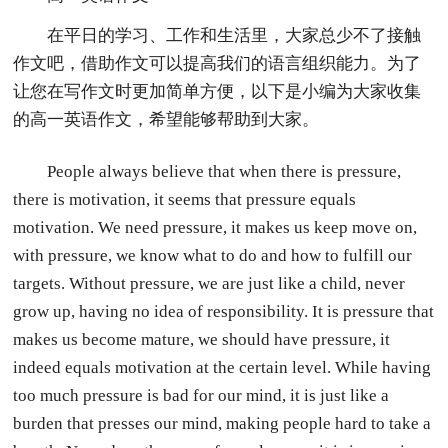
在平日的学习、工作和生活里，大家总少不了接触
作文吧，借助作文可以提高我们的语言组织能力。为了
让您在写作文时更加简单方便，以下是小编为大家收集
的高一英语作文，希望能够帮助到大家。
People always believe that when there is pressure,
there is motivation, it seems that pressure equals
motivation. We need pressure, it makes us keep move on,
with pressure, we know what to do and how to fulfill our
targets. Without pressure, we are just like a child, never
grow up, having no idea of responsibility. It is pressure that
makes us become mature, we should have pressure, it
indeed equals motivation at the certain level. While having
too much pressure is bad for our mind, it is just like a
burden that presses our mind, making people hard to take a