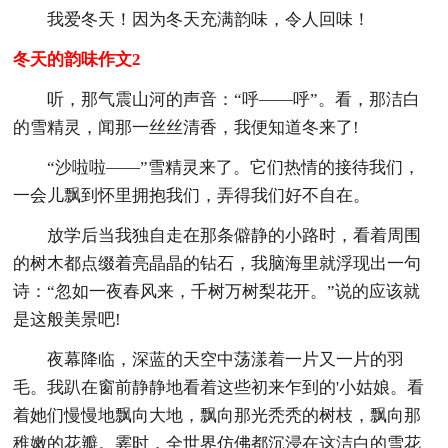
我爱冬天！因为冬天充满韵味，令人回味！
冬天的韵味作文2
听，那气震山河的声音：“呼——呼”。看，那洁白
的雪精灵，闻那一丝丝清香，我便知道冬来了!
“沙啦啦——”雪精灵来了。它们热情的接待我们，
一会儿飘到怀里拥抱我们，弄得我们好不自在。
放学后当我独自走在那条僻静的小路时，看着周围
的树木都点缀着亮晶晶的钻石，我脑海里就浮现出一句
诗：“忽如一夜春风来，千树万树梨花开。”说的应该就
是这般美景吧!
夜幕降临，深蓝的天空中荡漾着一片又一片的羽
毛。我趴在窗前静静地看着这些初来乍到的'小姑娘。看
着她们慢慢地飘向大地，飘向那光秃秃的树枝，飘向那
稚嫩的花瓣。霎时，全世界仿佛都沉浸在这洁白的雪花