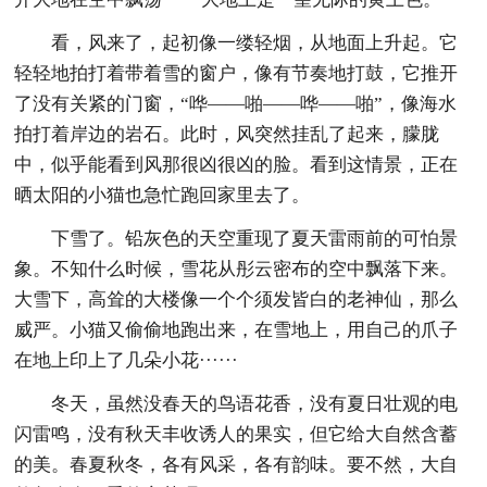
看，风来了，起初像一缕轻烟，从地面上升起。它
轻轻地拍打着带着雪的窗户，像有节奏地打鼓，它推开
了没有关紧的门窗，“哗——啪——哗——啪”，像海水
拍打着岸边的岩石。此时，风突然挂乱了起来，朦胧
中，似乎能看到风那很凶很凶的脸。看到这情景，正在
晒太阳的小猫也急忙跑回家里去了。
下雪了。铅灰色的天空重现了夏天雷雨前的可怕景
象。不知什么时候，雪花从彤云密布的空中飘落下来。
大雪下，高耸的大楼像一个个须发皆白的老神仙，那么
威严。小猫又偷偷地跑出来，在雪地上，用自己的爪子
在地上印上了几朵小花······
冬天，虽然没春天的鸟语花香，没有夏日壮观的电
闪雷鸣，没有秋天丰收诱人的果实，但它给大自然含蓄
的美。春夏秋冬，各有风采，各有韵味。要不然，大自