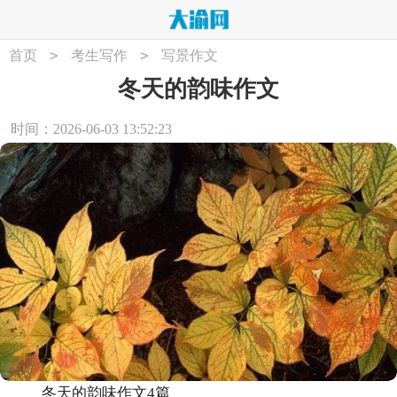
>
>
首页
考生写作
写景作文
冬天的韵味作文
时间：2026-06-03 13:52:23
冬天的韵味作文4篇