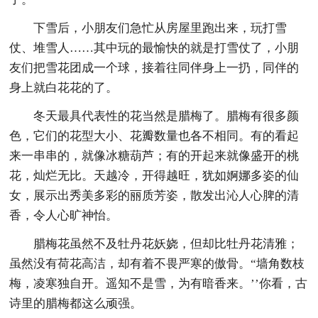
下雪后，小朋友们急忙从房屋里跑出来，玩打雪
仗、堆雪人……其中玩的最愉快的就是打雪仗了，小朋
友们把雪花团成一个球，接着往同伴身上一扔，同伴的
身上就白花花的了。
冬天最具代表性的花当然是腊梅了。腊梅有很多颜
色，它们的花型大小、花瓣数量也各不相同。有的看起
来一串串的，就像冰糖葫芦；有的开起来就像盛开的桃
花，灿烂无比。天越冷，开得越旺，犹如婀娜多姿的仙
女，展示出秀美多彩的丽质芳姿，散发出沁人心脾的清
香，令人心旷神怡。
腊梅花虽然不及牡丹花妖娆，但却比牡丹花清雅；
虽然没有荷花高洁，却有着不畏严寒的傲骨。“墙角数枝
梅，凌寒独自开。遥知不是雪，为有暗香来。’’你看，古
诗里的腊梅都这么顽强。