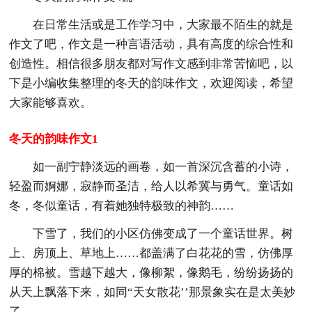
在日常生活或是工作学习中，大家最不陌生的就是
作文了吧，作文是一种言语活动，具有高度的综合性和
创造性。相信很多朋友都对写作文感到非常苦恼吧，以
下是小编收集整理的冬天的韵味作文，欢迎阅读，希望
大家能够喜欢。
冬天的韵味作文1
如一副宁静淡远的画卷，如一首深沉含蓄的小诗，
轻盈而婀娜，寂静而圣洁，给人以希冀与勇气。童话如
冬，冬似童话，有着她独特极致的神韵……
下雪了，我们的小区仿佛变成了一个童话世界。树
上、房顶上、草地上……都盖满了白花花的雪，仿佛厚
厚的棉被。雪越下越大，像柳絮，像鹅毛，纷纷扬扬的
从天上飘落下来，如同“天女散花’’那景象实在是太美妙
了。