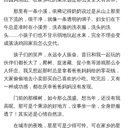
那里有一条小溪，依稀记得奶奶说过是从山上那里
往下流的，很干净，就像一条透明的绸子。妇女们在下
午总是准时在小溪旁，洗衣服的洗衣服，洗头的洗
头……小孩子们也不甘示弱地玩起水来，完全不理会变
成落汤鸡回家后怎么交代。
孩子们的笑声，永远令人振奋。昔日和我一起玩的
伙伴们都长大了，爬树、捉迷藏、捉小鱼等游戏那么令
人怀念。我又想起那时总是拿着爸爸妈妈给的零花钱，
大家偷偷地去小卖部买自己喜欢的小吃。吃完后，又有
一种成功感，都在庆幸爸爸妈妈没有发现。
门前的那棵树，如今那么茂盛。想当年，还没有我
高呢。那可是个乘凉的好地方，没事坐一坐，全身舒服
透了！其实还是心情自然凉。
在城市的夜晚，星星可是少得可怜。可在家乡的星