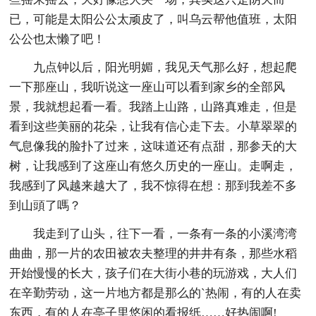
已，可能是太阳公公太顽皮了，叫乌云帮他值班，太阳
公公也太懒了吧！
九点钟以后，阳光明媚，我见天气那么好，想起爬
一下那座山，我听说这一座山可以看到家乡的全部风
景，我就想起看一看。我踏上山路，山路真难走，但是
看到这些美丽的花朵，让我有信心走下去。小草翠翠的
气息像我的脸扑了过来，这味道还有点甜，那参天的大
树，让我感到了这座山有悠久历史的一座山。走啊走，
我感到了风越来越大了，我不惊得在想：那到我差不多
到山頭了嗎？
我走到了山头，往下一看，一条有一条的小溪湾湾
曲曲，那一片的农田被农夫
整理的井井有条，那些水稻
开始慢慢的长大，孩子们在大街小巷的玩游戏，大人们
在辛勤劳动，这一片地方都是那么的`热闹，有的人在卖
东西，有的人在亭子里悠闲的看报纸……好热闹啊!