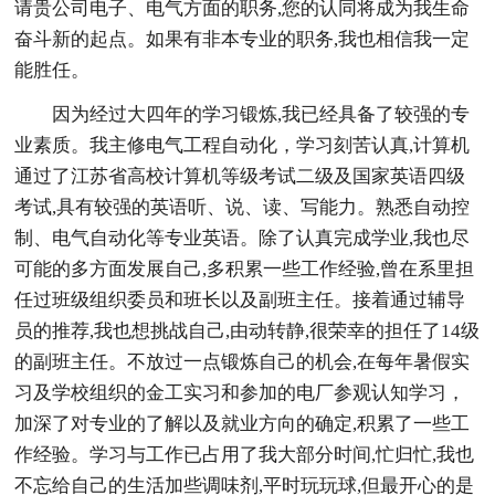
请贵公司电子、电气方面的职务,您的认同将成为我生命
奋斗新的起点。如果有非本专业的职务,我也相信我一定
能胜任。
因为经过大四年的学习锻炼,我已经具备了较强的专
业素质。我主修电气工程自动化，学习刻苦认真,计算机
通过了江苏省高校计算机等级考试二级及国家英语四级
考试,具有较强的英语听、说、读、写能力。熟悉自动控
制、电气自动化等专业英语。除了认真完成学业,我也尽
可能的多方面发展自己,多积累一些工作经验,曾在系里担
任过班级组织委员和班长以及副班主任。接着通过辅导
员的推荐,我也想挑战自己,由动转静,很荣幸的担任了14级
的副班主任。不放过一点锻炼自己的机会,在每年暑假实
习及学校组织的金工实习和参加的电厂参观认知学习，
加深了对专业的了解以及就业方向的确定,积累了一些工
作经验。学习与工作已占用了我大部分时间,忙归忙,我也
不忘给自己的生活加些调味剂,平时玩玩球,但最开心的是