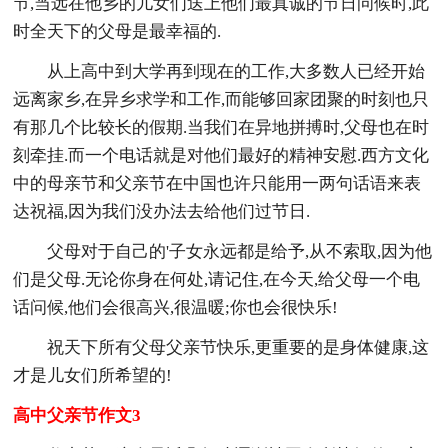
节,当远在他乡的儿女们送上他们最真诚的节日问候时,此
时全天下的父母是最幸福的.
从上高中到大学再到现在的工作,大多数人已经开始
远离家乡,在异乡求学和工作,而能够回家团聚的时刻也只
有那几个比较长的假期.当我们在异地拼搏时,父母也在时
刻牵挂.而一个电话就是对他们最好的精神安慰.西方文化
中的母亲节和父亲节在中国也许只能用一两句话语来表
达祝福,因为我们没办法去给他们过节日.
父母对于自己的'子女永远都是给予,从不索取,因为他
们是父母.无论你身在何处,请记住,在今天,给父母一个电
话问候,他们会很高兴,很温暖;你也会很快乐!
祝天下所有父母父亲节快乐,更重要的是身体健康,这
才是儿女们所希望的!
高中父亲节作文3