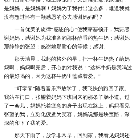
是妈妈，是妈妈啊！妈妈为了我付出这么多，难道我就
没有想过怀有一颗感恩的心去感谢妈妈吗？
一首优美的旋律“感恩的心”使我茅塞顿开，我要感
谢妈妈，感谢她为我准备的那杯醇香的热牛奶；感谢她
那静静的张望；感谢她那耐心的等候；感谢。
那天清晨，我起的格外的早，把一杯牛奶热了给妈
妈喝，妈妈喝完后，开心的对我说：“这杯牛奶是我喝过
的最好喝的，因为这杯牛奶里蕴藏着爱。”
“叮零零”随着音乐声放学了，我飞快的跑回了家。
我站在门口，张望着妈妈下班回来的那条羊肠小道。过
了一会儿，妈妈托着疲惫的身子出现在路上，妈妈看见
张望的我，立刻化疲惫为笑容，妈妈说那是块宝路，深
深的印下了我的爱。
那天下雨了，放学非常早，回到家，我看见妈妈还