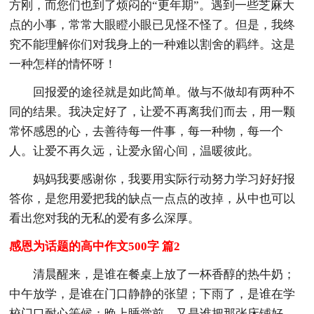
方刚，而您们也到了烦闷的“更年期”。遇到一些芝麻大
点的小事，常常大眼瞪小眼已见怪不怪了。但是，我终
究不能理解你们对我身上的一种难以割舍的羁绊。这是
一种怎样的情怀呀！
回报爱的途径就是如此简单。做与不做却有两种不
同的结果。我决定好了，让爱不再离我们而去，用一颗
常怀感恩的心，去善待每一件事，每一种物，每一个
人。让爱不再久远，让爱永留心间，温暖彼此。
妈妈我要感谢你，我要用实际行动努力学习好好报
答你，是您用爱把我的缺点一点点的改掉，从中也可以
看出您对我的无私的爱有多么深厚。
感恩为话题的高中作文500字 篇2
清晨醒来，是谁在餐桌上放了一杯香醇的热牛奶；
中午放学，是谁在门口静静的张望；下雨了，是谁在学
校门口耐心等候；晚上睡觉前，又是谁把那张床铺好。