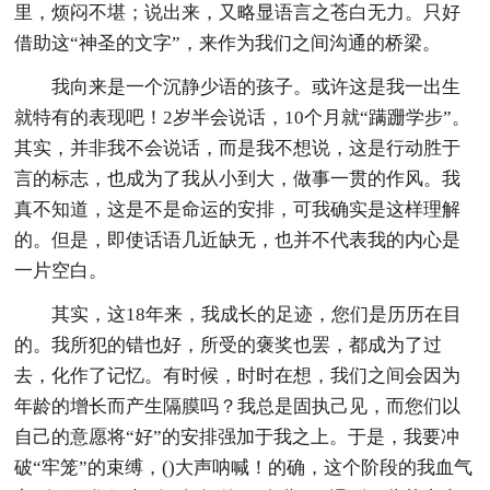
里，烦闷不堪；说出来，又略显语言之苍白无力。只好
借助这“神圣的文字”，来作为我们之间沟通的桥梁。
我向来是一个沉静少语的孩子。或许这是我一出生
就特有的表现吧！2岁半会说话，10个月就“蹒跚学步”。
其实，并非我不会说话，而是我不想说，这是行动胜于
言的标志，也成为了我从小到大，做事一贯的作风。我
真不知道，这是不是命运的安排，可我确实是这样理解
的。但是，即使话语几近缺无，也并不代表我的内心是
一片空白。
其实，这18年来，我成长的足迹，您们是历历在目
的。我所犯的错也好，所受的褒奖也罢，都成为了过
去，化作了记忆。有时候，时时在想，我们之间会因为
年龄的增长而产生隔膜吗？我总是固执己见，而您们以
自己的意愿将“好”的安排强加于我之上。于是，我要冲
破“牢笼”的束缚，()大声呐喊！的确，这个阶段的我血气