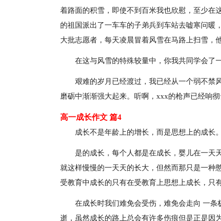
着路面的积雪，即使不到百米我也欣慰，至少在
的祖国派出了一车车的子弟兵到车站去嘘寒问暖
大批志愿者，每天凌晨冒着风雪在马路上扫雪，
在这与风雪的特殊较量中，你我共同学会了
艰难的岁月已经渡过，我已经从一个弱不禁
磨砺中渐渐强大起来。听啊，xxx的枪声已经响
高一成长作文 篇4
成长不是年龄上的增长，而是思想上的成长
是的成长，每个人都是在成长，婴儿在一天
就这样慢慢的一天天的长大，但然而那只是一种
受教育中成长的只有在受教育上思想上成长，只
在成长时我们难免会受伤，难免会走向 一条
逝，虽然成长的路上总会有许多伤痕但是正是因