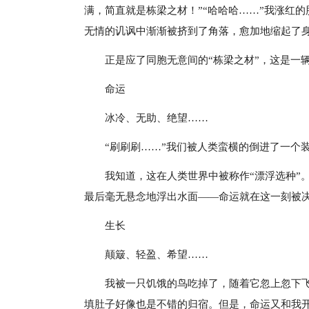
满，简直就是栋梁之材！”“哈哈哈……”我涨红
无情的讥讽中渐渐被挤到了角落，愈加地缩起了
正是应了同胞无意间的“栋梁之材”，这是一
命运
冰冷、无助、绝望……
“刷刷刷……”我们被人类蛮横的倒进了一个
我知道，这在人类世界中被称作“漂浮选种”
最后毫无悬念地浮出水面——命运就在这一刻被
生长
颠簸、轻盈、希望……
我被一只饥饿的鸟吃掉了，随着它忽上忽下
填肚子好像也是不错的归宿。但是，命运又和我开