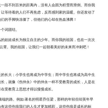
这一段不到百米的距离内，没有人会因为积雪而滑倒。而你我
，让等待着的人们不再焦虑，反而感到家的温暖。你还发动了
他们的手脚快冻僵了，但他们的心却在热血沸腾！
一个词团结。
风的娃娃成长为独立自主的少年。而你我的祖国，也在一次次
彻云霄。我的祖国，让我们一起朝着美好的未来而冲刺吧！
。
天的长大；小学生也将成为中学生；而中学生也将成为高中生
憨长，就像《伤仲永》中的仲永一样不受教育的成长，人是在
有在受教育上思想才得以慢慢成长。
极端的路。例如:著名的明星乔任梁，那样的年轻但却英年早
为有这些伤痕我们的人生才更加精彩，这些伤痕是成长的标