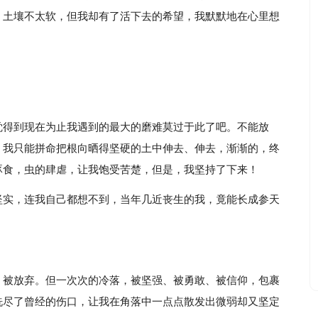
，土壤不太软，但我却有了活下去的希望，我默默地在心里想
觉得到现在为止我遇到的最大的磨难莫过于此了吧。不能放
，我只能拼命把根向晒得坚硬的土中伸去、伸去，渐渐的，终
啄食，虫的肆虐，让我饱受苦楚，但是，我坚持了下来！
坚实，连我自己都想不到，当年几近丧生的我，竟能长成参天
、被放弃。但一次次的冷落，被坚强、被勇敢、被信仰，包裹
洗尽了曾经的伤口，让我在角落中一点点散发出微弱却又坚定