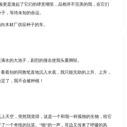
的脸更是激起了它们的肆意嘲笑，品相并不完美的我，在它们
身子，等待未知的命运。
辆向木材厂供应种子的车。
装满水的大池子，剧烈的撞击使我头重脚轻。
。看着别的同胞笔直地沉入水底，我只能无助的上升、上升，
决定了，我不会被种植！
飞上天空，突然我觉得，这是一个和我一样孤独的生物，给它
了一个奇怪的玩笑。“啪”的一声，耳边又传来了呼啸的风