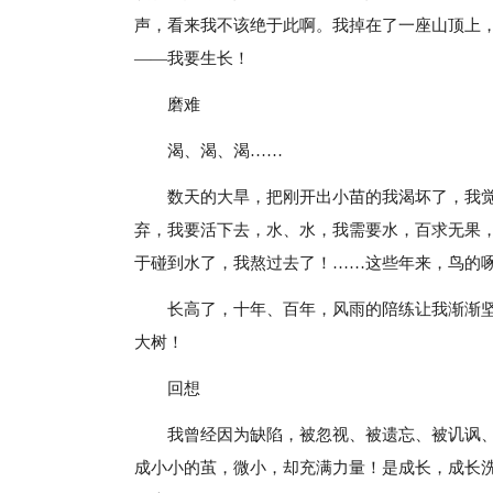
声，看来我不该绝于此啊。我掉在了一座山顶上
——我要生长！
磨难
渴、渴、渴……
数天的大旱，把刚开出小苗的我渴坏了，我
弃，我要活下去，水、水，我需要水，百求无果
于碰到水了，我熬过去了！……这些年来，鸟的
长高了，十年、百年，风雨的陪练让我渐渐
大树！
回想
我曾经因为缺陷，被忽视、被遗忘、被讥讽
成小小的茧，微小，却充满力量！是成长，成长