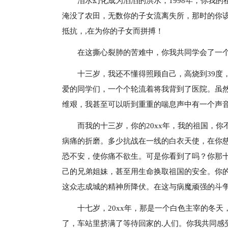
泪水幻化成为滔滔的洪水，1998年，你我
淹没了农田，无数你的子女流离失所，那时的你
抵抗，,在为你的子女而拼搏！
在这撕心裂肺的苦难中，你我共同学会了一
十三岁，我还不懂得照顾自己，高烧到39度
爱的同学们，一个个轮流着将我背到了医院。虽
维艰，我甚至可以听到重重的喘息声中有一个声
而我的十三岁，你的20xx年，我的祖国，
病痛的折磨。多少抗战在一线的白衣天使，在你
恐不安，使你痛不欲生。可是你看到了吗？你那
己的兄弟姐妹，甚至用生命换取祖国的安全。你
这众志成城的精神所降伏。在这与病魔顽强的斗
十七岁，20xx年，那是一个白色主宰的冬
了，车站里挤满了等待回家的.人们。你我共同感