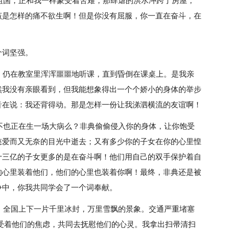
的祖国，正和我一样蒙受着苦难，那肆虐的洪水冲跨了房屋，
该是怎样的痛不欲生啊！但是你没有屈服，你一直在奋斗，在
个词坚强。
，仍在教室里浑浑噩噩地听课，直到昏倒在课桌上。是我亲
然我没有亲眼看到，但我能想象得出一个个娇小的身体的举步
音在说：我还背得动。那是怎样一份让我涕泗横流的友谊啊！
你不也正在生一场大病么？非典偷偷侵入你的身体，让你饱受
慈爱而又无奈的目光中逝去；又有多少你的子女在你的心里惶
十三亿的子女更多的是在奋斗啊！他们用自己的双手保护着自
的心里装着他们，他们的心里也装着你啊！最终，非典还是被
争中，你我共同学会了一个词奉献。
天，全国上下一片千里冰封，万里雪飘的景象。交通严重堵塞
受着他们的焦虑，共同去抚慰他们的心灵。我拿出扫帚清扫