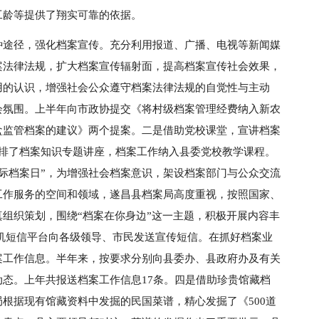
工龄等提供了翔实可靠的依据。
种途径，强化档案宣传。充分利用报道、广播、电视等新闻媒
案法律法规，扩大档案宣传辐射面，提高档案宣传社会效果，
用的认识，增强社会公众遵守档案法律法规的自觉性与主动
会氛围。上半年向市政协提交《将村级档案管理经费纳入新农
盒监管档案的建议》两个提案。二是借助党校课堂，宣讲档案
安排了档案知识专题讲座，档案工作纳入县委党校教学课程。
国际档案日”，为增强社会档案意识，架设档案部门与公众交流
工作服务的空间和领域，遂昌县档案局高度重视，按照国家、
组织策划，围绕“档案在你身边”这一主题，积极开展内容丰
手机短信平台向各级领导、市民发送宣传短信。在抓好档案业
案工作信息。半年来，按要求分别向县委办、县政府办及有关
态。上年共报送档案工作信息17条。四是借助珍贵馆藏档
根据现有馆藏资料中发掘的民国菜谱，精心发掘了《500道