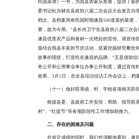
民国菜谱》一书，为我县农家乐发展，提供了新
委书记杜兴林在县政协八届二次会议大会发言办
档次。县档案局有民国时期遂昌500道菜的菜谱
赛，故为今用。”县长何卫宁在县政协八届二次会议
遂昌优质农产品和食材一次绝好的宣传。请宣传
策结合我县丰富的节庆活动，抓紧挖掘研究餐饮
故事的现状，打造吃在遂昌的品牌。”五是借助
务公开和公用事业单位办事公开制度，通过宣传
效果。3月1日，在全县综治信访工作会议上，档
（十一）做好联系镇、村、学校各项相关阶
根据县委、县政府工作安排，帮助、指导联
村”、“红提节”等各项阶段性工作增加助推力。
二、存在的困难及问题
在肯定成绩的同时，我们也清醒地看到，遂