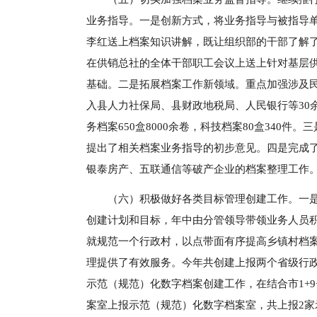
业务指导。一是创新方式，将业务指导与被指导
李红送上档案知识讲解，既让组织部的干部了解了
在供销总社的全体干部职工会议上送上针对基层
基础。二是拓展档案工作新领域。重点加强涉及
入县人力社保局、县财政地税局、人民银行等30余
务档案650盒8000余卷，科技档案80盒340
提出了相关档案业务指导的初步意见。四是完成
银泰房产、五联通信等破产企业的档案整理工作
（六）积极做好各类目标管理创建工作。一
创建计划和目标，年中由分管领导带领业务人员
就规范一个行政村，以点带面有序提高乡镇村档
理提供了有效服务。今年共创建上报两个省级行
示范（规范）化数字档案创建工作，在结合市1+
案室上报示范（规范）化数字档案室，共上报2家