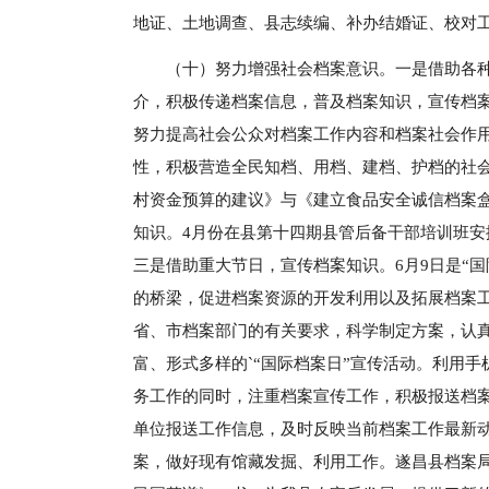
地证、土地调查、县志续编、补办结婚证、校对
（十）努力增强社会档案意识。一是借助各
介，积极传递档案信息，普及档案知识，宣传档
努力提高社会公众对档案工作内容和档案社会作
性，积极营造全民知档、用档、建档、护档的社
村资金预算的建议》与《建立食品安全诚信档案
知识。4月份在县第十四期县管后备干部培训班
三是借助重大节日，宣传档案知识。6月9日是“
的桥梁，促进档案资源的开发利用以及拓展档案
省、市档案部门的有关要求，科学制定方案，认真
富、形式多样的`“国际档案日”宣传活动。利用
务工作的同时，注重档案宣传工作，积极报送档
单位报送工作信息，及时反映当前档案工作最新动
案，做好现有馆藏发掘、利用工作。遂昌县档案局