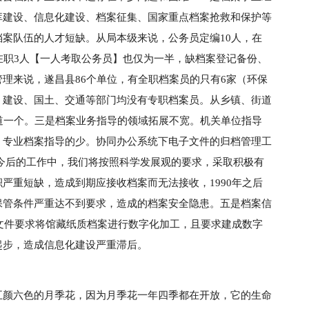
库建设、信息化建设、档案征集、国家重点档案抢救和保护等
案队伍的人才短缺。从局本级来说，公务员定编10人，在
在职3人【一人考取公务员】也仅为一半，缺档案登记备份、
理来说，遂昌县86个单位，有全职档案员的只有6家（环保
，建设、国土、交通等部门均没有专职档案员。从乡镇、街道
道一个。三是档案业务指导的领域拓展不宽。机关单位指导
，专业档案指导的少。协同办公系统下电子文件的归档管理工
今后的工作中，我们将按照科学发展观的要求，采取积极有
严重短缺，造成到期应接收档案而无法接收，1990年之后
保管条件严重达不到要求，造成的档案安全隐患。五是档案信
达文件要求将馆藏纸质档案进行数字化加工，且要求建成数字
起步，造成信息化建设严重滞后。
五颜六色的月季花，因为月季花一年四季都在开放，它的生命