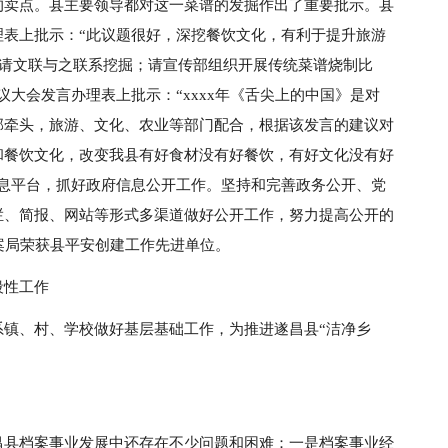
的卖点。县主要领导都对这一菜谱的发掘作出了重要批示。县
理表上批示：“此议题很好，深挖餐饮文化，有利于提升旅游
，请文联与之联系挖掘；请宣传部组织开展传统菜谱烧制比
大会发言办理表上批示：“xxxx年《舌尖上的中国》是对
部牵头，旅游、文化、农业等部门配合，根据该发言的建议对
和餐饮文化，改变我县有好食材没有好餐饮，有好文化没有好
信息平台，抓好政府信息公开工作。坚持和完善政务公开、党
栏、简报、网站等形式多渠道做好公开工作，努力提高公开的
案局荣获县平安创建工作先进单位。
段性工作
系镇、村、学校做好基层基础工作，为推进遂昌县“洁净乡
昌县档案事业发展中还存在不少问题和困难：一是档案事业经