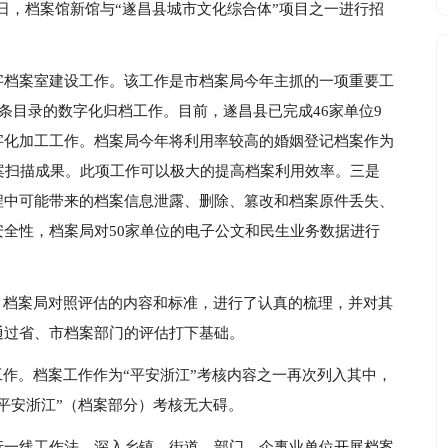
月12日，档案馆新馆与“遂昌县城市文化综合体”项目之一进行招
字档案室建设工作。该工作是市档案局今年主抓的一项重要工
条目录的数字化归档工作。目前，遂昌县已完成46家单位9
字化加工工作。档案局今年将利用率较高的婚姻登记档案作为
案扫描成果。此项工作可以极大的提高档案利用效率。三是
程中可能带来的档案信息泄露、删除、篡改和档案原件丢失、
全性，档案局对50家单位的电子公文和民生业务数据进行
。档案局对照评估的内容和标准，进行了认真的梳理，并对其
通过省、市档案部门的评估打下基础。
工作。档案工作作为“平安浙江”考核内容之一再次列入其中，
平安浙江”（档案部分）考核无大碍。
行一线工作法，深入乡镇、街道、部门、企事业单位开展档案