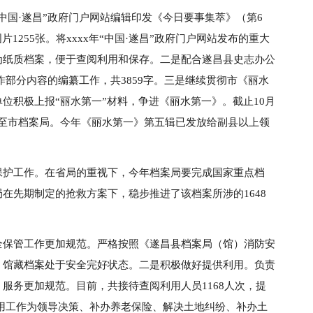
中国·遂昌”政府门户网站编辑印发《今日要事集萃》（第6
片1255张。将xxxx年“中国·遂昌”政府门户网站发布的重大
为纸质档案，便于查阅利用和保存。二是配合遂昌县史志办公
工作部分内容的编纂工作，共3859字。三是继续贯彻市《丽水
位积极上报“丽水第一”材料，争进《丽水第一》。截止10月
报至市档案局。今年《丽水第一》第五辑已发放给副县以上领
保护工作。在省局的重视下，今年档案局要完成国家重点档
局在先期制定的抢救方案下，稳步推进了该档案所涉的1648
全保管工作更加规范。严格按照《遂昌县档案局（馆）消防安
，馆藏档案处于安全完好状态。二是积极做好提供利用。负责
服务更加规范。目前，共接待查阅利用人员1168人次，提
供利用工作为领导决策、补办养老保险、解决土地纠纷、补办土