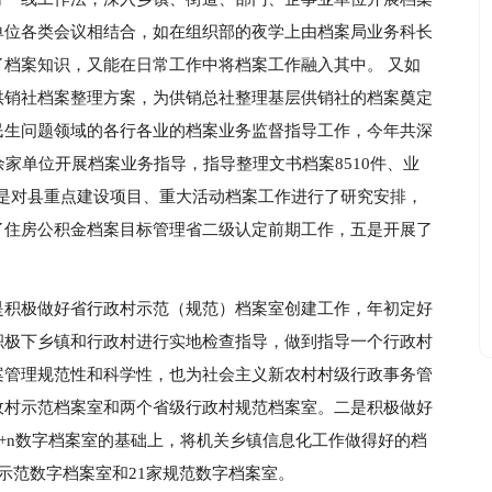
单位各类会议相结合，如在组织部的夜学上由档案局业务科长
档案知识，又能在日常工作中将档案工作融入其中。 又如
供销社档案整理方案，为供销总社整理基层供销社的档案奠定
民生问题领域的各行各业的档案业务监督指导工作，今年共深
家单位开展档案业务指导，指导整理文书档案8510件、业
件。三是对县重点建设项目、重大活动档案工作进行了研究安排，
了住房公积金档案目标管理省二级认定前期工作，五是开展了
。
是积极做好省行政村示范（规范）档案室创建工作，年初定好
积极下乡镇和行政村进行实地检查指导，做到指导一个行政村
案管理规范性和科学性，也为社会主义新农村村级行政事务管
政村示范档案室和两个省级行政村规范档案室。二是积极做好
9+n数字档案室的基础上，将机关乡镇信息化工作做得好的档
示范数字档案室和21家规范数字档案室。