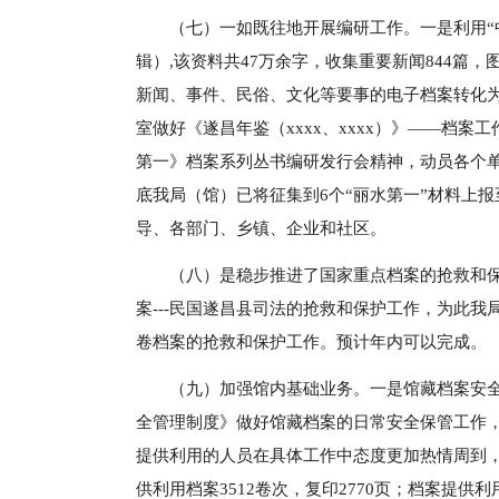
（七）一如既往地开展编研工作。一是利用“
辑）,该资料共47万余字，收集重要新闻844篇，图
新闻、事件、民俗、文化等要事的电子档案转化
室做好《遂昌年鉴（xxxx、xxxx）》——档案
第一》档案系列丛书编研发行会精神，动员各个单
底我局（馆）已将征集到6个“丽水第一”材料上
导、各部门、乡镇、企业和社区。
（八）是稳步推进了国家重点档案的抢救和
案---民国遂昌县司法的抢救和保护工作，为此我
卷档案的抢救和保护工作。预计年内可以完成。
（九）加强馆内基础业务。一是馆藏档案安
全管理制度》做好馆藏档案的日常安全保管工作
提供利用的人员在具体工作中态度更加热情周到，
供利用档案3512卷次，复印2770页；档案提