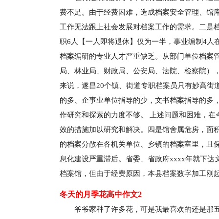
费不足。由于经费困难，造成档案安全管理、馆
工作无法跟上社会发展对档案工作的需求。二是档
职6人【一人即将退休】仅为一半，事业编制4人
档案编研的专业人才严重缺乏。从部门单位档案管
局、林业局、财政局、公安局、法院、检察院）
来说，遂昌20个镇、街道专职档案员只有妙高街
的多、企事业单位指导的少，文书档案指导的多
作研究和探索的力度不够。 上述问题和困难，在
效的措施加以研究和解决。四是馆舍属危房，面积
的档案分散在各机关单位、乡镇的档案室里，且
息化建设严重滞后。省委、省政府xxxx年就下
档案馆，但由于经费原因，本县档案数字加工刚
冬天的月季花高中作文2
爷爷家种了许多花，可是我最喜欢的还是那