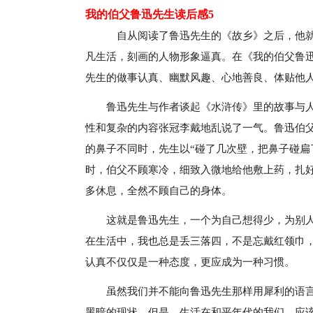
我的伯父鲁迅先生读后感5
自从阅读了鲁迅先生的《故乡》之后，他就
凡生活，刻画的人物形象逼真。在《我的伯父鲁
先生的做事认真、幽默风趣、心地善良、体贴他
鲁迅先生与作者谈起《水浒传》里的故事与人
性和复杂的内容张冠李戴地乱说了一气。鲁迅伯
的鼻子不同时，先生以“碰了几次壁，把鼻子碰扁
时，伯父不顾寒冷，细致入微地给他敷上药，扎
多休息，全然不顾自己的身体。
这就是鲁迅先生，一个为自己想得少，为别
在生活中，我也总是丢三落四，不是忘戴红领巾
认真不仅仅是一种态度，更应成为一种习惯。
虽然我们并不能向鲁迅先生那样用犀利的语
黑暗的现状。但是，生活在和平年代的我们，应