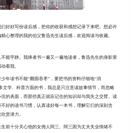
我们好好写份读后感，把你的收获和感想记录下来吧。想必许
编精心整理的我的伯父鲁迅先生读后感，欢迎阅读与收藏。
久不能平静。我捧者书一遍又一遍地读者，鲁迅先生的身影萦
感动着我。
少年读书不能“囫囵吞枣”，要把书的资料仔细地“消
许多文学、科普方面的书，我总是只注意读故事情节，而忽略
心弦的表面，而那些真正就应记住的知识却与我失之交臂。读
些不好的读书习惯，认真读好每一本书，理解它们的深刻含
读欣赏潜力。
生生前十分关心他的女佣人阿三。阿三因为丈夫失业情绪不