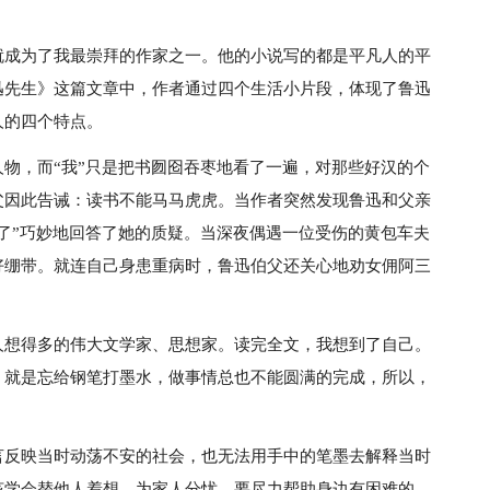
成为了我最崇拜的作家之一。他的小说写的都是平凡人的平
迅先生》这篇文章中，作者通过四个生活小片段，体现了鲁迅
人的四个特点。
物，而“我”只是把书囫囵吞枣地看了一遍，对那些好汉的个
父因此告诫：读书不能马马虎虎。当作者突然发现鲁迅和父亲
了”巧妙地回答了她的质疑。当深夜偶遇一位受伤的黄包车夫
好绷带。就连自己身患重病时，鲁迅伯父还关心地劝女佣阿三
人想得多的伟大文学家、思想家。读完全文，我想到了自己。
，就是忘给钢笔打墨水，做事情总也不能圆满的完成，所以，
言反映当时动荡不安的社会，也无法用手中的笔墨去解释当时
该学会替他人着想，为家人分忧，要尽力帮助身边有困难的