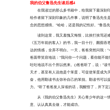
我的伯父鲁迅先生读后感4
在我读过的那么多书籍中，给我留下最深刻
给作者留下深刻印象的几件事，说明了鲁迅先生
念的思想感情。"哈哈，还是我的记性好。"鲁迅
读到这里，我又羞愧又悔恨，比挨打挨骂还
《五万年前的客人》的书，我一目十行、囫囵吞
达的情感，全弄不明白。一天，爸爸突然问我："
爸面带笑容地说："我问你一个问题，看你能不能
吐吐地说不出个所以然来。()爸爸听了，说："
天才，甚至有人说他是个笨蛋，可促使笨蛋成为
奋，他用勤读书去弥补自己的笨拙。勤读书可以
力。"听了爸爸发人深省的话，我醒悟了，并下定
从《我的伯父鲁迅先生》关心青少年的这一
意、认认真真去做，才能成功。