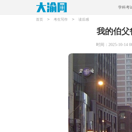
学科考
>
>
首页
考生写作
读后感
我的伯父
时间：2025-10-14 08