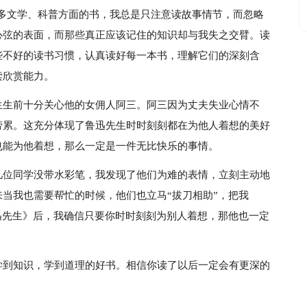
许多文学、科普方面的书，我总是只注意读故事情节，而忽略
心弦的表面，而那些真正应该记住的知识却与我失之交臂。读
些不好的读书习惯，认真读好每一本书，理解它们的深刻含
读欣赏能力。
生生前十分关心他的女佣人阿三。阿三因为丈夫失业心情不
劳累。这充分体现了鲁迅先生时时刻刻都在为他人着想的美好
也能为他着想，那么一定是一件无比快乐的事情。
几位同学没带水彩笔，我发现了他们为难的表情，立刻主动地
当我也需要帮忙的时候，他们也立马“拔刀相助”，把我
迅先生》后，我确信只要你时时刻刻为别人着想，那他也一定
学到知识，学到道理的好书。相信你读了以后一定会有更深的