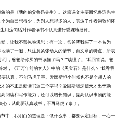
印象的是《我的伯父鲁迅先生》。这篇课文主要回忆鲁迅先生
是个为自己想得少，为别人想得多的人，表达了作者崇敬和怀
先生用这句话对作者读书不认真进行委婉地批评。
难受，让我不禁掩卷沉思：有一次，爸爸帮我买了一本名为
枣地读了一遍，只注意紧张动人的情节，而文章的特点、所表
小可，爸爸给你买的书读懂了吗？""读懂了。"我回答说。爸
答对，《五万年前的客人》中的《黑宝石》是什么？"我吞吞
读书要认真，不能马虎了事。爱因斯坦小时候也不是个超人的
天才的不正是勤读书这三个字吗？爱因斯坦深信天才出于勤
提高阅读和写作能力，还可以增长知识，提高认识事物的能
决心：从此要认真读书，不再马虎了事了。
情节中，我明白的道理是：做什么事，都要认定目标，一心一