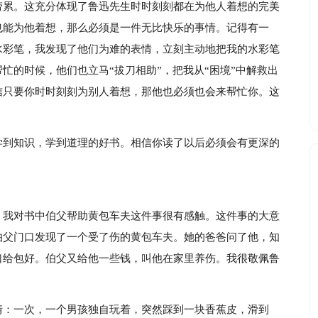
劳累。这充分体现了鲁迅先生时时刻刻都在为他人着想的完美
也能为他着想，那么必须是一件无比快乐的事情。记得有一
水彩笔，我发现了他们为难的表情，立刻主动地把我的水彩笔
忙的时候，他们也立马“拔刀相助”，把我从“困境”中解救出
信只要你时时刻刻为别人着想，那他也必须也会来帮忙你。这
学到知识，学到道理的好书。相信你读了以后必须会有更深的
，我对书中伯父帮助黄包车夫这件事很有感触。这件事的大意
伯父门口发现了一个受了伤的黄包车夫。她的爸爸问了他，知
口给包好。伯父又给他一些钱，叫他在家里养伤。我很敬佩鲁
情：一次，一个男孩独自玩着，突然踩到一块香蕉皮，滑到