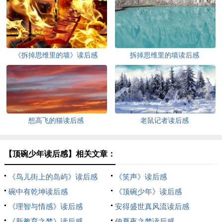
《拆掉思维里的墙》读后感
拆掉思维里的墙读后感
想高飞的猫读后感
老鼠记者读后感
【顶碗少年读后感】相关文章：
《鸟儿街上的岛屿》读后感
《笑声》读后感
碗中有乾坤读后感
《顶碗少年》读后感
《理智与情感》读后感
安得盛世真风流读后感
《新教育之梦》读后感
仲夏夜之梦读后感