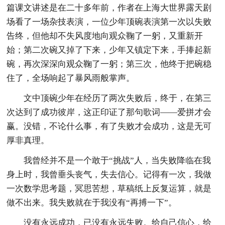
篇课文讲述是在二十多年前，作者在上海大世界露天剧
场看了一场杂技表演，一位少年顶碗表演第一次以失败
告终，但他却不失风度地向观众鞠了一躬，又重新开
始；第二次碗又掉了下来，少年又镇定下来，手捧起新
碗，再次深深向观众鞠了一躬；第三次，他终于把碗稳
住了，全场响起了暴风雨般掌声。
文中顶碗少年在经历了两次失败后，终于，在第三
次达到了成功彼岸，这正印证了那句歌词——爱拼才会
赢。没错，不论什么事，有了失败才会成功，这是无可
厚非真理。
我曾经并不是一个敢于“挑战”人，当失败降临在我
身上时，我曾垂头丧气，失去信心。记得有一次，我做
一次数学思考题，冥思苦想，草稿纸上反复运算，就是
做不出来。我失败就在于我没有“再搏一下”。
没有永远成功，已没有永远失败。给自己信心，给