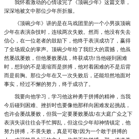
我怀着激动的心情读完了《顶碗少年》这篇文章，
深深地被文中那位少年所折服。
《顶碗少年》讲的是在马戏团里的一个小男孩顶碗
少年在表演杂技时，连续两次失败。然而，他没有失去
信心，在一位老者的鼓励下，他终于表演成功了，赢得
了全场观众的掌声。顶碗少年给了我巨大的震撼，他虽
然屡战屡败，但他屡败屡战，终获成功!当他碰到困难
时，想到的不是退缩而是拼搏，他对着困难的不是后背
而是前胸。那位少年在又一次失败后，还能坦然地面对
事实，经过不懈的努力，终于成功了。
我要向他学习，学习他这种勇于拼搏的精神，当我
今后碰到困难、挫折时也要像他那样向困难发起挑战，
也许会屡战屡败，但我一定要屡败屡战!在大庭广众之下
表演失误往往会手忙脚乱，但这位少年却神情镇定，他
努力拼搏，不畏失败，真是可敬!因为一个敢于拼搏的