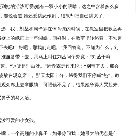
到她的活泼可爱;她有一双小小的眼睛，这之中含着多么多
巴，能说会道;她还爱搞恶作剧，结果却把自己搞哭了。
评选，我，刘丛和周怿霖在体育课的时候，在教室里把教室再
墙壁上的纸画上一些蝴蝶，画好时，在教室里转悠着，不知道
去吧!”“好吧，那我们走吧。”我回答道。不知为什么，刘
，准血备带下去，我马上叫住刘丛问个究竟：“刘丛干嘛
答道。“这哪是理由呀。”周怿霖走过来说：“别带下去，那会
镜放在观众席上。那天太阳十分，烤得我们不停喊“热”。教
到观众席上去拿眼镜，可眼镜不见了，结果她急得大哭起来。
哭鼻子的马大哈。
活泼可爱的小女孩。
小嘴，一个高翘的小鼻子，如果你问我，她最大的优点是什