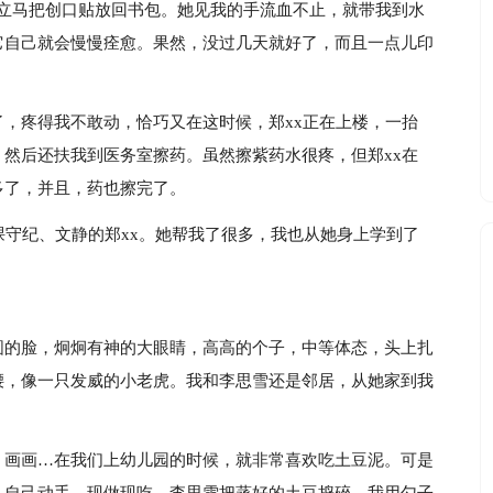
，立马把创口贴放回书包。她见我的手流血不止，就带我到水
它自己就会慢慢痊愈。果然，没过几天就好了，而且一点儿印
，疼得我不敢动，恰巧又在这时候，郑xx正在上楼，一抬
然后还扶我到医务室擦药。虽然擦紫药水很疼，但郑xx在
多了，并且，药也擦完了。
课守纪、文静的郑xx。她帮我了很多，我也从她身上学到了
圆的脸，炯炯有神的大眼睛，高高的个子，中等体态，头上扎
腰，像一只发威的小老虎。我和李思雪还是邻居，从她家到我
、画画…在我们上幼儿园的时候，就非常喜欢吃土豆泥。可是