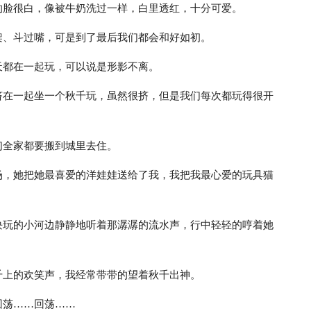
的脸很白，像被牛奶洗过一样，白里透红，十分可爱。
架、斗过嘴，可是到了最后我们都会和好如初。
天都在一起玩，可以说是形影不离。
挤在一起坐一个秋千玩，虽然很挤，但是我们每次都玩得很开
们全家都要搬到城里去住。
场，她把她最喜爱的洋娃娃送给了我，我把我最心爱的玩具猫
块玩的小河边静静地听着那潺潺的流水声，行中轻轻的哼着她
千上的欢笑声，我经常带带的望着秋千出神。
回荡……回荡……