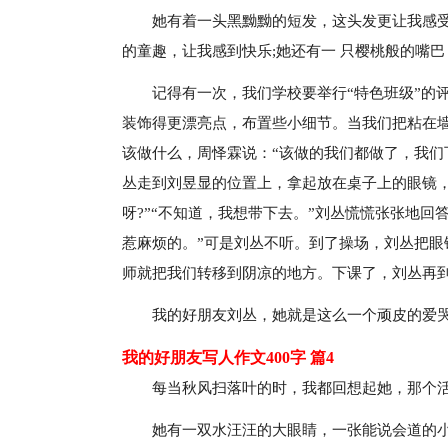
她有着一头黑黝黝的短发，这头发更让我感受
的童趣，让我感到快乐;她还有一 只樱桃般的嘴
记得有一次，我们学校要举行“特色班级”的
装饰得更漂亮点，布置些小细节。当我们把粘在
该做什么，周怿霖说：“该做的我们都做了，我们下
丛走到刘昱显的位置上，拿起放在桌子上的眼镜
呀?”“不知道，我想带下去。”刘丛慌慌张张地回
惹麻烦的。”可是刘丛不听。到了操场，刘丛把眼
师就把我们转移到阴凉的地方。下课了，刘丛再
我的好朋友刘丛，她就是这么一个顽皮的爱
我的好朋友写人作文400字 篇4
每当秋风扫落叶的时，我都回想起她，那个
她有一双水汪汪的大眼睛，一张能说会道的