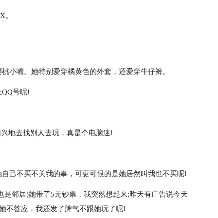
X。
樱桃小嘴。她特别爱穿橘黄色的外套，还爱穿牛仔裤。
QQ号呢!
扫兴地去找别人去玩，真是个电脑迷!
自己不买不关我的事，可更可恨的是她居然叫我也不买呢!
也是邻居)她带了5元钞票，我突然想起来;昨天有广告说今天
，她不答应，我还发了脾气不跟她玩了呢!