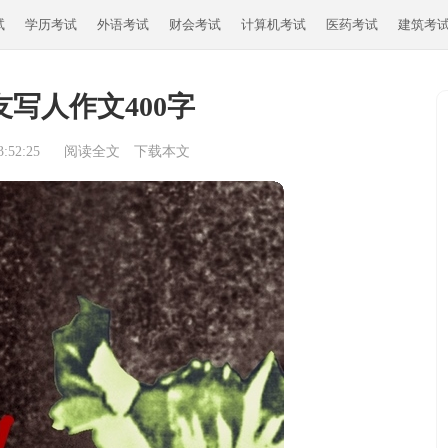
试
学历考试
外语考试
财会考试
计算机考试
医药考试
建筑考
写人作文400字
:52:25
阅读全文
下载本文