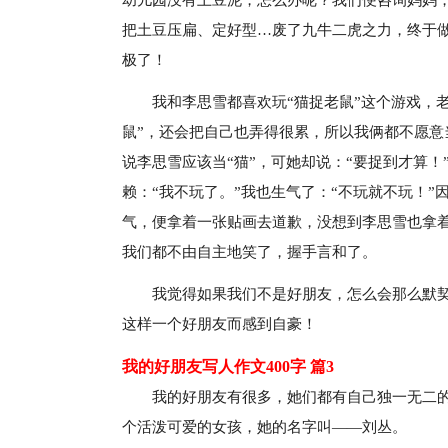
幼儿园没有土豆泥，怎么办呢？我们便咨询妈妈
把土豆压扁、定好型…废了九牛二虎之力，终于
极了！
我和李思雪都喜欢玩“猫捉老鼠”这个游戏，
鼠”，还会把自己也弄得很累，所以我俩都不愿意
说李思雪应该当“猫”，可她却说：“要捉到才算！
赖：“我不玩了。”我也生气了：“不玩就不玩！
气，便拿着一张贴画去道歉，没想到李思雪也拿着
我们都不由自主地笑了，握手言和了。
我觉得如果我们不是好朋友，怎么会那么默
这样一个好朋友而感到自豪！
我的好朋友写人作文400字 篇3
我的好朋友有很多，她们都有自己独一无二
个活泼可爱的女孩，她的名字叫——刘丛。