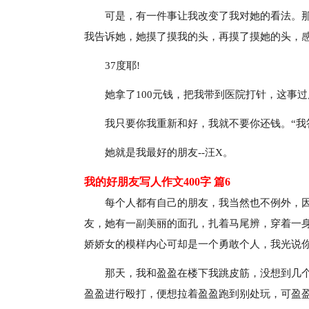
可是，有一件事让我改变了我对她的看法。
我告诉她，她摸了摸我的头，再摸了摸她的头，感
37度耶!
她拿了100元钱，把我带到医院打针，这事过
我只要你我重新和好，我就不要你还钱。“我
她就是我最好的朋友--汪X。
我的好朋友写人作文400字 篇6
每个人都有自己的朋友，我当然也不例外，
友，她有一副美丽的面孔，扎着马尾辨，穿着一
娇娇女的模样内心可却是一个勇敢个人，我光说
那天，我和盈盈在楼下我跳皮筋，没想到几个
盈盈进行殴打，便想拉着盈盈跑到别处玩，可盈盈