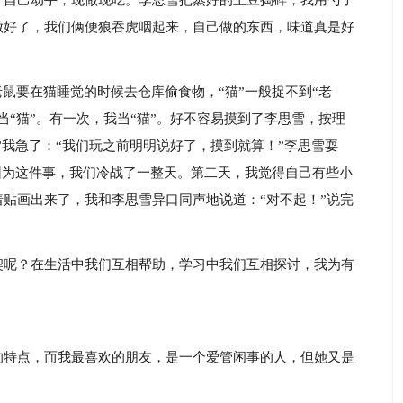
，自己动手，现做现吃。李思雪把蒸好的土豆捣碎，我用勺子
做好了，我们俩便狼吞虎咽起来，自己做的东西，味道真是好
老鼠要在猫睡觉的时候去仓库偷食物，“猫”一般捉不到“老
当“猫”。有一次，我当“猫”。好不容易摸到了李思雪，按理
”我急了：“我们玩之前明明说好了，摸到就算！”李思雪耍
”因为这件事，我们冷战了一整天。第二天，我觉得自己有些小
贴画出来了，我和李思雪异口同声地说道：“对不起！”说完
契呢？在生活中我们互相帮助，学习中我们互相探讨，我为有
的特点，而我最喜欢的朋友，是一个爱管闲事的人，但她又是