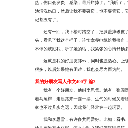
热，伤口会发炎、感染，最后烂掉了。”我听了
池清洗伤口，然后让我不要碰它，也不要管它，
记都没有了。
还有一回，我下楼时踏空了，把膝盖摔破皮了
头，看见了我这个样子，连忙拿餐巾纸给我擦血，
不停的鼓励我，听了她的话，我紧张的心情舒畅
这就是我的好朋友郑xx，同时也是热心、上
很多，以后如果她有困难，我也会尽力而为的。
我的好朋友写人作文400字 篇2
我有一个好朋友。他叫李思雪。她有一张圆
着马尾辫，走起路来一摇一摆。生气的时候叉着
家也不过几步之远，因此我们经常在一起玩耍。
我和李思雪，有许多共同爱好。比如：看书