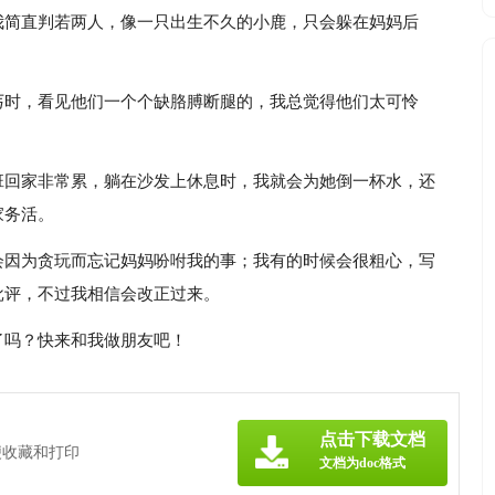
我简直判若两人，像一只出生不久的小鹿，只会躲在妈妈后
丐时，看见他们一个个缺胳膊断腿的，我总觉得他们太可怜
班回家非常累，躺在沙发上休息时，我就会为她倒一杯水，还
家务活。
会因为贪玩而忘记妈妈吩咐我的事；我有的时候会很粗心，写
批评，不过我相信会改正过来。
了吗？快来和我做朋友吧！
点击下载文档
便收藏和打印
文档为doc格式