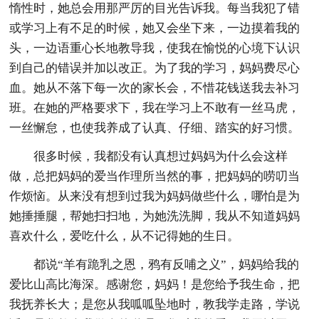
惰性时，她总会用那严厉的目光告诉我。每当我犯了错
或学习上有不足的时候，她又会坐下来，一边摸着我的
头，一边语重心长地教导我，使我在愉悦的心境下认识
到自己的错误并加以改正。为了我的学习，妈妈费尽心
血。她从不落下每一次的家长会，不惜花钱送我去补习
班。在她的严格要求下，我在学习上不敢有一丝马虎，
一丝懈怠，也使我养成了认真、仔细、踏实的好习惯。
很多时候，我都没有认真想过妈妈为什么会这样
做，总把妈妈的爱当作理所当然的事，把妈妈的唠叨当
作烦恼。从来没有想到过我为妈妈做些什么，哪怕是为
她捶捶腿，帮她扫扫地，为她洗洗脚，我从不知道妈妈
喜欢什么，爱吃什么，从不记得她的生日。
都说“羊有跪乳之恩，鸦有反哺之义”，妈妈给我的
爱比山高比海深。感谢您，妈妈！是您给予我生命，把
我抚养长大；是您从我呱呱坠地时，教我学走路，学说