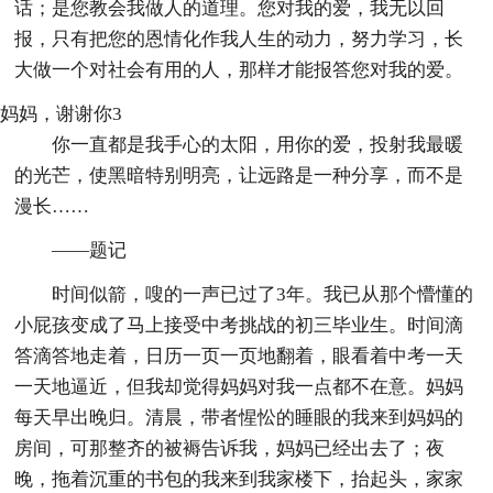
话；是您教会我做人的道理。您对我的爱，我无以回
报，只有把您的恩情化作我人生的动力，努力学习，长
大做一个对社会有用的人，那样才能报答您对我的爱。
妈妈，谢谢你3
你一直都是我手心的太阳，用你的爱，投射我最暖
的光芒，使黑暗特别明亮，让远路是一种分享，而不是
漫长……
——题记
时间似箭，嗖的一声已过了3年。我已从那个懵懂的
小屁孩变成了马上接受中考挑战的初三毕业生。时间滴
答滴答地走着，日历一页一页地翻着，眼看着中考一天
一天地逼近，但我却觉得妈妈对我一点都不在意。妈妈
每天早出晚归。清晨，带者惺忪的睡眼的我来到妈妈的
房间，可那整齐的被褥告诉我，妈妈已经出去了；夜
晚，拖着沉重的书包的我来到我家楼下，抬起头，家家