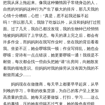
把我从床上拖起来。像我这种懒惰因子常绕身边的人，
自然的对妈妈这种行为产生了极大的排斥，那几天我的
心情十分糟糕，心想：“真是，惹不起我还躲不起
吗！”所以那几天，我除了吃饭以外，从没和妈妈打过照
面。过了几天，我自己都没发现，我的生物钟已经悄悄
地被妈妈调回了上学状态。每天的课上完之后，都会有
许多作业，而妈妈则在我写作业时，坐在我的背后看着
我。坐姿不正，她会啰嗦我一顿；作业写得乱，她也会
啰嗦；背诗有一点点错误，她更要啰嗦一通！我很是不
耐烦，每次都会找一些由头把她“请”出房间，向她散发
着我的领地意识。但妈妈对我的操劳从没有因为我的不
耐烦而减少……
妈妈现在在做微商，每天早上都要早早起床，从早
到晚的学习，辛勤的收集货源，为自己的客户呈上更加
高质量的货品。她每天还要做饭，打扫，学习……这么
多的事情，压的她有些喘不过气来，她的脸色有些暗