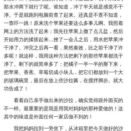
那水冲两下就行了呢。谁知道，冲了半天就是感觉不干
净。于是就跑到电脑前查了起来。还真是不查不知道，
一查吓一跳！原来洗个苹果还要这么多事儿啊。我照着
网上的方法洗了起来：我先往苹果上撒了点儿盐，然后
开始用力的揉搓起来…挫了一会儿之后，用水把苹果冲
干净了。冲完之后再一看，果然奏效，比之前干净了许
多呢！就这样，我用这种方法把剩下的那些苹果都洗干
净了。剩下的就简单多了：把橘子一半一半的掰下来，
把苹果、香蕉、草莓切成小块儿，把它们都放到一个大
的玻璃碗里，最后在放上些沙拉酱，在搅拌脚步。就大
功告成了！
看着自己亲手做出来的沙拉，确实觉得跟外面买的
不一样。最重要的是我是用我对妈妈的那种爱做的！这
其中的味道是外面任何一家店做不到的！
我把妈妈拉到一旁坐下，从冰箱里把今天做好的沙