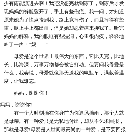
少有雨能流进去啊！我还没想完就到家了，到家后才发
现妈妈的裤腿裂开了，手上有些伤疤。我一问，才知道
原来她为了快点接到我，路上竟摔伤了，而且摔得有些
重，腿上手上都出血，但是她却忍着痛来接我了。听完
妈妈的解释，我的眼眶有些湿润，心里很内疚，轻轻地
叫了一声：“妈——”
母爱是这个世界上最伟大的东西，它比天宽，比地
长，比海深，万事万物都会被它打动。但要问我母爱是
什么，我会说，母爱就像那天送我的电瓶车，满载着温
度，让我难忘。
妈妈，谢谢你！
妈妈，谢谢你2
有一个人时刻挡在你身前为你遮风挡雨，那个人就
是母亲。有一种爱只是无私地付出，却从不乞求回报，
那就是母爱!母爱是人世间最高尚的一种爱，是不要回报