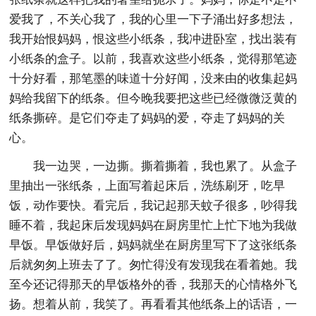
爱我了，不关心我了，我的心里一下子涌出好多想法，
我开始恨妈妈，恨这些小纸条，我冲进卧室，找出装有
小纸条的盒子。以前，我喜欢这些小纸条，觉得那笔迹
十分好看，那笔墨的味道十分好闻，没来由的收集起妈
妈给我留下的纸条。但今晚我要把这些已经微微泛黄的
纸条撕碎。是它们夺走了妈妈的爱，夺走了妈妈的关
心。
我一边哭，一边撕。撕着撕着，我也累了。从盒子
里抽出一张纸条，上面写着起床后，洗练刷牙，吃早
饭，动作要快。看完后，我记起那天蚊子很多，吵得我
睡不着，我起床后发现妈妈在厨房里忙上忙下地为我做
早饭。早饭做好后，妈妈就坐在厨房里写下了这张纸条
后就匆匆上班去了了。匆忙得没有发现我在看着她。我
至今还记得那天的早饭格外的香，我那天的心情格外飞
扬。想着从前，我笑了。再看看其他纸条上的话语，一