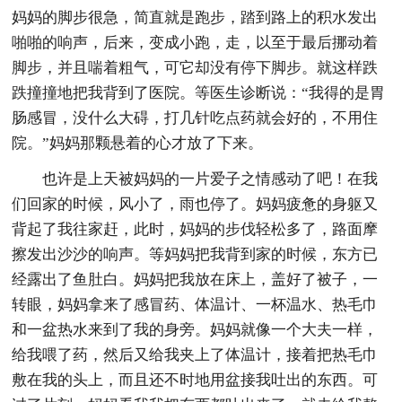
妈妈的脚步很急，简直就是跑步，踏到路上的积水发出
啪啪的响声，后来，变成小跑，走，以至于最后挪动着
脚步，并且喘着粗气，可它却没有停下脚步。就这样跌
跌撞撞地把我背到了医院。等医生诊断说：“我得的是胃
肠感冒，没什么大碍，打几针吃点药就会好的，不用住
院。”妈妈那颗悬着的心才放了下来。
也许是上天被妈妈的一片爱子之情感动了吧！在我
们回家的时候，风小了，雨也停了。妈妈疲惫的身躯又
背起了我往家赶，此时，妈妈的步伐轻松多了，路面摩
擦发出沙沙的响声。等妈妈把我背到家的时候，东方已
经露出了鱼肚白。妈妈把我放在床上，盖好了被子，一
转眼，妈妈拿来了感冒药、体温计、一杯温水、热毛巾
和一盆热水来到了我的身旁。妈妈就像一个大夫一样，
给我喂了药，然后又给我夹上了体温计，接着把热毛巾
敷在我的头上，而且还不时地用盆接我吐出的东西。可