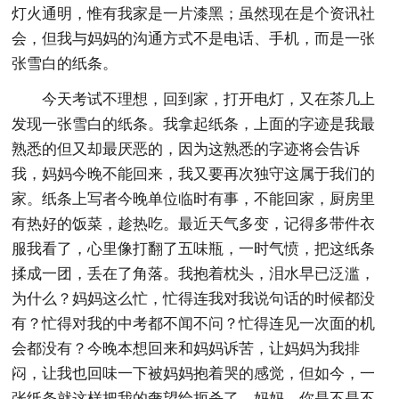
灯火通明，惟有我家是一片漆黑；虽然现在是个资讯社
会，但我与妈妈的沟通方式不是电话、手机，而是一张
张雪白的纸条。
今天考试不理想，回到家，打开电灯，又在茶几上
发现一张雪白的纸条。我拿起纸条，上面的字迹是我最
熟悉的但又却最厌恶的，因为这熟悉的字迹将会告诉
我，妈妈今晚不能回来，我又要再次独守这属于我们的
家。纸条上写者今晚单位临时有事，不能回家，厨房里
有热好的饭菜，趁热吃。最近天气多变，记得多带件衣
服我看了，心里像打翻了五味瓶，一时气愤，把这纸条
揉成一团，丢在了角落。我抱着枕头，泪水早已泛滥，
为什么？妈妈这么忙，忙得连我对我说句话的时候都没
有？忙得对我的中考都不闻不问？忙得连见一次面的机
会都没有？今晚本想回来和妈妈诉苦，让妈妈为我排
闷，让我也回味一下被妈妈抱着哭的感觉，但如今，一
张纸条就这样把我的奢望给扼杀了。妈妈，你是不是不