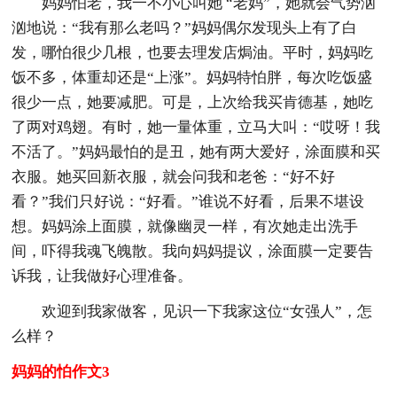
妈妈怕老，我一不小心叫她 “老妈”，她就会气势汹
汹地说：“我有那么老吗？”妈妈偶尔发现头上有了白
发，哪怕很少几根，也要去理发店焗油。平时，妈妈吃
饭不多，体重却还是“上涨”。妈妈特怕胖，每次吃饭盛
很少一点，她要减肥。可是，上次给我买肯德基，她吃
了两对鸡翅。有时，她一量体重，立马大叫：“哎呀！我
不活了。”妈妈最怕的是丑，她有两大爱好，涂面膜和买
衣服。她买回新衣服，就会问我和老爸：“好不好
看？”我们只好说：“好看。”谁说不好看，后果不堪设
想。妈妈涂上面膜，就像幽灵一样，有次她走出洗手
间，吓得我魂飞魄散。我向妈妈提议，涂面膜一定要告
诉我，让我做好心理准备。
欢迎到我家做客，见识一下我家这位“女强人”，怎
么样？
妈妈的怕作文3