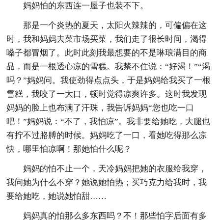
妈妈怕的东西连一屋子也装不下。
那是一个炎热的夏天，太阳火辣辣的，可偏偏在这
时，我和妈妈去菜市场买菜，我们走了很长时间，渴得
嗓子都冒烟了。此时此刻我最想要的不是琳琅满目的商
品，而是一根透心凉的雪糕。我禁不住说：“好渴！”“渴
吗？”妈妈问。我使劲得点点头，于是妈妈给我买了一根
雪糕，我咬了一大口，顿时觉得凉爽许多。这时我发现
妈妈的脸上也布满了汗珠，我告诉妈妈“您也吃一口
吧！”妈妈说：“不了，我怕凉”。我非要给她吃，大腿也
有拧不过胳膊的时候。妈妈吃了一口，看她吃得那么凉
快，哪里怕凉啊！那她怕什么呢？
妈妈的怕不止一个，天冷妈妈把她的衣服给我穿，
我问她为什么不穿？她说她怕热；买巧克力给我时，我
要给她吃，她说她怕甜……
妈妈真的怕那么多东西吗？不！那些怕字后面有多