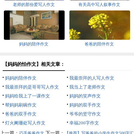
老师的那份爱写人作文
有关高中写人叙事作文
妈妈的陪伴作文
爸爸的陪伴作文
【妈妈的怕作文】相关文章：
妈妈的陪伴作文
我最崇拜的人写人作文
我最崇拜的是哥哥写人作文
我当上了老师作文
妈妈给我上了一课作文
妈妈的笑声作文
帮妈妈刷碗作文
妈妈的双手作文
爸爸的双手作文
爷爷的坚守作文
灯火阑珊处写人作文
幸福200字作文
上一篇：
下一篇：
巧手爸爸作文
【推荐】写爸爸的小学生作文500字汇