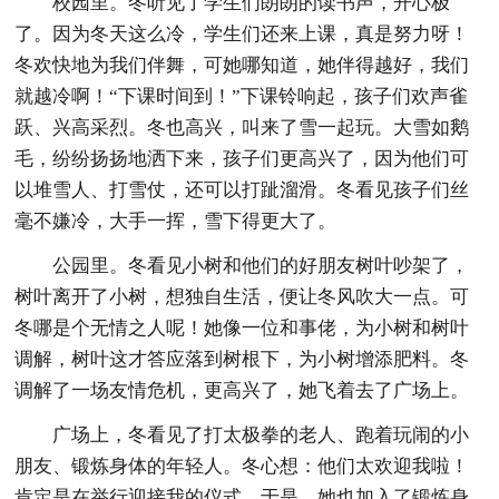
校园里。冬听见了学生们朗朗的读书声，开心极
了。因为冬天这么冷，学生们还来上课，真是努力呀！
冬欢快地为我们伴舞，可她哪知道，她伴得越好，我们
就越冷啊！“下课时间到！”下课铃响起，孩子们欢声雀
跃、兴高采烈。冬也高兴，叫来了雪一起玩。大雪如鹅
毛，纷纷扬扬地洒下来，孩子们更高兴了，因为他们可
以堆雪人、打雪仗，还可以打跐溜滑。冬看见孩子们丝
毫不嫌冷，大手一挥，雪下得更大了。
公园里。冬看见小树和他们的好朋友树叶吵架了，
树叶离开了小树，想独自生活，便让冬风吹大一点。可
冬哪是个无情之人呢！她像一位和事佬，为小树和树叶
调解，树叶这才答应落到树根下，为小树增添肥料。冬
调解了一场友情危机，更高兴了，她飞着去了广场上。
广场上，冬看见了打太极拳的老人、跑着玩闹的小
朋友、锻炼身体的年轻人。冬心想：他们太欢迎我啦！
肯定是在举行迎接我的仪式。于是，她也加入了锻炼身