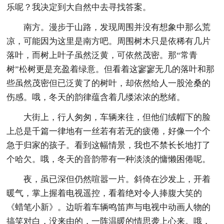
乐呢？我决定到大自然中去寻找答案。
南方。漫步于山路，发现周围并没有想象中那么荒
凉，可能因为这里是南方吧。周围树木只是依稀有几片
落叶，而树上叶子虽然泛黄，可依然茂密。那“常青
树”松树更是充盈着绿意。但看着这寥寥无几的落叶和那
些虽然茂密但已泛黄了的树叶，却依然给人一股沧桑的
伤感。哦，冬天的韵律蕴含着几缕浓浓的愁绪。
大街上，行人匆匆，车辆来往，但他们绒帽下的脸
上总是千篇一律地有一丝若有若无的疲倦，好像一个个
急于归家的孩子。看到这幅情景，我也不禁长长地打了
个哈欠。哦，冬天的音韵带有一种淡淡的慵懒困倦呢。
夜，虽已深但仍然喧嚣一片。斜倚在沙发上，开着
暖气，掌上握着电视遥控，看着绝对令人捧腹大笑的
《蜡笔小新》。边听着车辆鸣笛声与电视中动画人物的
搞笑对白，没来由的，一阵温暖的情思袭上心来。哦，