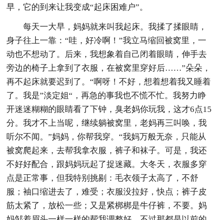
早，它的到来让我变成“起床困难户”。
每天一大早，妈妈就来叫我起床。我揉了揉眼睛，
身子往上一靠：“哇，好冷啊！”我立马缩回被窝里，一
动也不想动了。后来，我想象着自己闭着眼睛，伸手去
旁边的椅子上拿到了衣服，在被窝里穿好后……”朵朵，
再不起床就要迟到了。“啊呀！不好，想着想着我又睡着
了。我是”淡定姐“，再急的事我也不慌不忙。我努力睁
开迷迷糊糊的眼睛看了下钟，臭老妈你玩我，这才6点15
分。我才不上当呢，继续躺被窝里，老妈再三叫唤，我
听尔不闻。”妈妈，你帮我穿。“我妈万般无奈，只能从
被窝爬起来，去帮我拿衣服，裤子和袜子。可是，我还
不好好配合，跟妈妈玩起了捉迷藏。大冬天，衣服多穿
点是正常事，但我特别挑剔：毛衣领子太高了，不舒
服；袖口缩进去了，难受；衣服没拉好，快点；裤子皮
筋太紧了，放松一些；又是紧梆梆是牛仔裤，不要。妈
妈邹着眉头一样一样的帮我调整好。不过那都是以前的