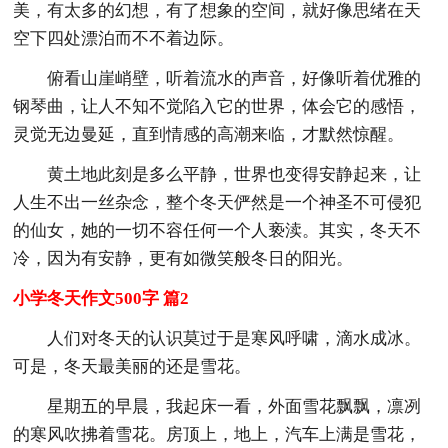
美，有太多的幻想，有了想象的空间，就好像思绪在天
空下四处漂泊而不不着边际。
俯看山崖峭壁，听着流水的声音，好像听着优雅的
钢琴曲，让人不知不觉陷入它的世界，体会它的感悟，
灵觉无边曼延，直到情感的高潮来临，才默然惊醒。
黄土地此刻是多么平静，世界也变得安静起来，让
人生不出一丝杂念，整个冬天俨然是一个神圣不可侵犯
的仙女，她的一切不容任何一个人亵渎。其实，冬天不
冷，因为有安静，更有如微笑般冬日的阳光。
小学冬天作文500字 篇2
人们对冬天的认识莫过于是寒风呼啸，滴水成冰。
可是，冬天最美丽的还是雪花。
星期五的早晨，我起床一看，外面雪花飘飘，凛冽
的寒风吹拂着雪花。房顶上，地上，汽车上满是雪花，