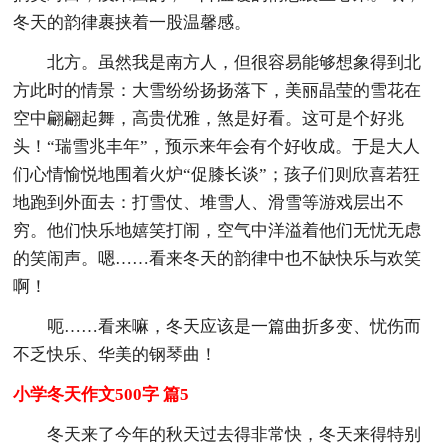
冬天的韵律裹挟着一股温馨感。
北方。虽然我是南方人，但很容易能够想象得到北
方此时的情景：大雪纷纷扬扬落下，美丽晶莹的雪花在
空中翩翩起舞，高贵优雅，煞是好看。这可是个好兆
头！“瑞雪兆丰年”，预示来年会有个好收成。于是大人
们心情愉悦地围着火炉“促膝长谈”；孩子们则欣喜若狂
地跑到外面去：打雪仗、堆雪人、滑雪等游戏层出不
穷。他们快乐地嬉笑打闹，空气中洋溢着他们无忧无虑
的笑闹声。嗯……看来冬天的韵律中也不缺快乐与欢笑
啊！
呃……看来嘛，冬天应该是一篇曲折多变、忧伤而
不乏快乐、华美的钢琴曲！
小学冬天作文500字 篇5
冬天来了今年的秋天过去得非常快，冬天来得特别