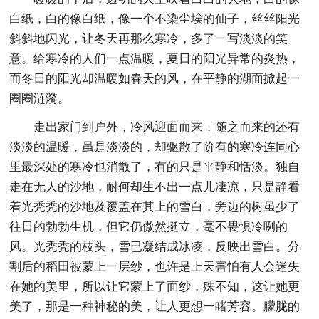
白纸，白的像白纸，像一个不染尘埃的仙子，丝丝阳光
斜斜地闪光，让冬天再那么寒冷，多了一写淡淡的笑
意。给寒冷的人们一点温暖，夏日的阳光异常的炎热，
而冬日的阳光却温暖如春天的风，在平静的湖面掀起一
圈圈涟漪。
走出家门到户外，冷风迎面而来，随之而来的还有
淡淡的温暖，虽是淡淡的，却驱散了阶有的寒冷连同心
里最深处的寒冷也消散了，有的只是平静和恬淡。独自
走在无人的沙地，耐何却生不出一点儿凄凉，只是静看
着光秃秃的沙地及覆盖在其上的雪白，旁边的树虽少了
往日的勃勃生机，但它仍傲然挺立，毫不畏惧冷咧的
风。光秃秃的枝头，雪已凝结成冰凌，反映出雪白。分
割后的稻田被蒙上一层纱，也许是上天害怕有人会迷失
在她的美里，所以让它蒙上了面纱，殊不知，这让她更
美了，那是一种神秘的美，让人更想一睹芳容。朦胧的