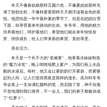
冬天不像春姑娘那样五颜六色，不像夏娃娃那样充
满了勃勃生机，不像秋婆婆那样天天都洋溢着金色的喜
悦。他恐怕是一年中最朴素的季节了。但是在皑皑白雪
下面，却孕育着来年跳动的生命。冬爷爷，用他的精力
培养着他们，呵护着他们，希望他们能在来年快快发
芽、快快成长，给人们带来新的希望、美的享受。
美在活力。
冬天是一个长不大的“老顽童”，他拿着冰妹妹制造
的“魔力冰笔”，晚上悄悄地爬上窗户，为我们画上水晶
般的冰凌花。有时，他又会让雾奶奶打开雾袋，把雾驱
赶到人间，让人们觉得黑夜是那样的漫长。高兴时冬爷
爷会拿上一支涂满红颜料的笔，然后隐了形，神不知鬼
不觉地溜到我们身旁，不一会儿，我们的鼻子都被涂成
了“红萝卜”。