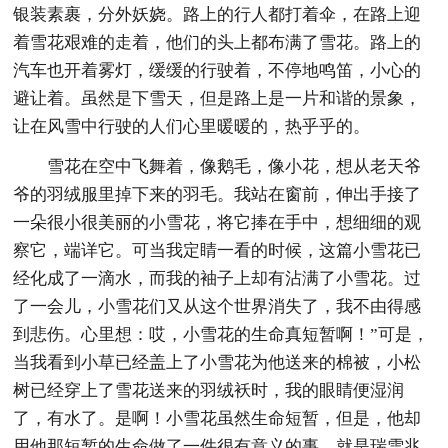
银装素裹，分外妖娆。路上的行人都打着伞，在路上迎
着雪花艰难的走着，他们的头上都布满了雪花。路上的
汽车也开着雾灯，缓缓的行驶着，不停地鸣笛，小心的
避让着。虽然是下雪天，但是路上是一片和谐的景象，
让在风雪中行驶的人们心里暖暖的，热乎乎的。
雪花在空中飞舞着，像鹅毛，像小花，想从老天爷
爷的羽绒服里掉下来的羽毛。我站在窗前，伸出手接了
一朵很小很美丽的小雪花，将它捧在手中，想细细的观
察它，端详它。可当我定睛一看的时候，这篇小雪花已
经化成了一滴水，而我的袖子上却有沾满了小雪花。过
了一会儿，小雪花们又从这个世界消失了，我不由得感
到悲伤。心里想：哎，小雪花的生命真短暂啊！”可是，
当我看到小草已经盖上了小雪花为他送来的棉被，小松
树已经穿上了雪花送来的羽绒袄时，我的眼睛便湿润
了，有水了。是啊！小雪花虽然生命短暂，但是，他却
用他那短暂的生命做了一件很有意义的事，就是瑞雪兆