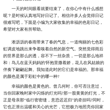
一天的时间眼看就要结束了，在你心中有什么感想
呢？是时候认真地写好日记了。相信许多人会觉得日记
很难写吧，下面是小编为大家收集的幸福的色彩日记，
希望对大家有所帮助。
淅沥沥的春雨带来了春的气息，一道绚丽的七色彩
虹调皮地跳出来争着嗅着自然的新空气。突然觉得雨后
的世界是那么的透，容不下一丝杂质，一切是那么地祥
和：鸟儿在蓝天妈妈的'怀抱里撒着娇，花儿在风姑娘的
伴奏下翩翩起舞。我知道此时的它们是幸福的。那幸福
的颜色是属于彩虹中的哪一种?
幸福的颜色是黄色的。曾几何时，你可否注意过，
当你回家晚时家中闪烁的灯光吗?那一股黄黄的灯光，不
正是母亲那“临行密密缝，意恐迟迟归”的牵挂吗?同时，
它也正泄出温暖和关心的光芒，它想极力地照亮你回家