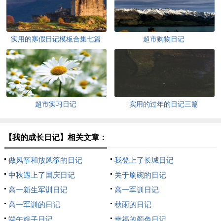
实用的寒假日记模板合集七篇
超市购物日记
超市实习日记
实用的过年的日记三篇
【我的成长日记】相关文章：
做风筝和放风筝的日记
我登上了长城日记
中秋遇上了国庆日记
关于刷碗的日记
高一新生军训日记
高一军训日记
高一军训的日记
秋雨的日记
端午粽子日记
幸福的颜色日记