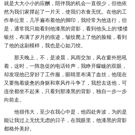
就是大大小小的应酬，陪伴我的机会一直很少，但他依
然为我们家撑起了一片天，使我们衣食无忧。在他的工
作单位里，几乎遍布着他的脚印，我经常为他送行，但
是，通常我只能看到他漆黑的背影，看到他头上的'缕缕
银丝，布满了岁月的痕迹，皱纹爬上了他的脸颊，看到
了他的这副模样，我也是心如刀绞。
那天晚上，不，是凌晨，风雨交加，风在窗外怒吼
着，这时，一阵急促的电话铃声，我睁开矇眬的双眼，
却发现他已穿好了工作服，眼睛里布满了血丝，他现在
又要拖着疲惫的身躯和寒风作斗争了，我想去送他，可
连坐都坐不起来，只看到那漆黑的背影，独自一步一步
向前走。
他很伟大，至少在我心中是，他四处奔波，为的是
能让我过上无忧无虑的日子，在我眼里，他漆黑的背影
都格外美好。