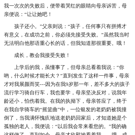
我一次次的失败后，便带着哭红的眼睛向母亲诉苦，母
亲便说：“让让她吧！
孩子还小。”父亲则说：“孩子，任何事只有拼搏才
有意义，在成功之前，你必须先接受失败。”虽然我当时
无法明白他那语重心长的话，但我知道那很重要。哦！
成长，教会我接受失败！
上学后的我，虽懂事了，但母亲总看着我说：“你
哟，什么时候才能长大？”直到发生了这样一件事，母亲
才对我展颜而笑---因为在我9岁那一年，差不多大的孩子
流行学习骑自行车，我也要学，母亲坚决反对，说我年
龄还小，怕伤着我。在我的执拗下，母亲答应了，终于
在我自学骑车的“摇篮曲”中，一位银发的老奶奶被我撞
倒了，当我满怀愧疚地送老奶奶回家后，才知道她是个
孤独的老人，我便说：“以后我会常来看您的。”我的确
这样做了，直到如今，母亲才欣慰地看着我。---哦，成