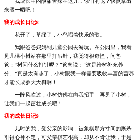
我成长中的酸甜苦辣在这儿，你们的呢？快点拿出
来晒一晒吧！
我的成长日记8
花开了，草绿了，小鸟唱着快乐的歌。
我跟爸爸妈妈到儿童公园去游玩。在公园里，我看
见几棵小树站在那里打吊针，我觉得很奇怪，问爸
爸：“树问什么打针呢？”爸爸说：“这是给树补充养
分。”真是太有趣了，小树跟我一样需要吸收丰富的营养
才能长成参天大树啊！
一阵风吹过，小树仿佛在向我招手。再见了小树，
让我们一起茁壮成长吧！
我的成长日记9
儿时的我，受父亲的影响，被象棋那方寸间的厮杀
引得心神不定，可父亲棋艺很高，却从不肯让我，于是