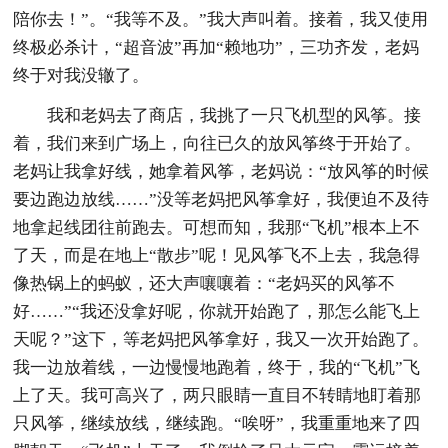
陪你去！”。“我等不及。”我大声叫着。接着，我又使用
终极必杀计，“超音波”再加“赖地功”，三功齐发，老妈
终于对我没辙了。
我和老妈去了商店，我挑了一只飞机型的风筝。接
着，我们来到广场上，向往已久的放风筝终于开始了。
老妈让我拿好线，她拿着风筝，老妈说：“放风筝的时候
要边跑边放线……”没等老妈把风筝拿好，我便迫不及待
地拿起线团往前跑去。可想而知，我那“飞机”根本上不
了天，而是在地上“散步”呢！见风筝飞不上去，我急得
像热锅上的蚂蚁，还大声嚷嚷着：“老妈买的风筝不
好……”“我还没拿好呢，你就开始跑了，那怎么能飞上
天呢？”这下，等老妈把风筝拿好，我又一次开始跑了。
我一边放着线，一边慢慢地跑着，终于，我的“飞机”飞
上了天。我可高兴了，两只眼睛一直目不转睛地盯着那
只风筝，继续放线，继续跑。“唉呀”，我重重地来了四