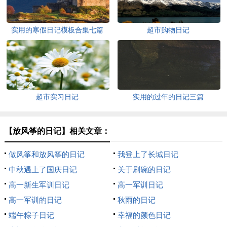
实用的寒假日记模板合集七篇
超市购物日记
超市实习日记
实用的过年的日记三篇
【放风筝的日记】相关文章：
做风筝和放风筝的日记
我登上了长城日记
中秋遇上了国庆日记
关于刷碗的日记
高一新生军训日记
高一军训日记
高一军训的日记
秋雨的日记
端午粽子日记
幸福的颜色日记