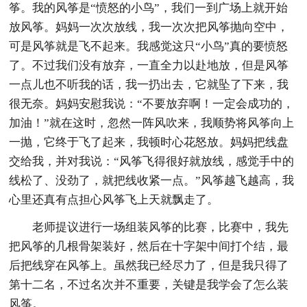
筝。我的风筝是“愤怒的小鸟”，我们一到广场上就开始
放风筝。妈妈一次次放线，我一次次把风筝抛向空中，
可是风筝就是飞不起来。我感觉这只“小鸟”真的要愤怒
了。不过我们没有放弃，一直全力以赴地放，但是风筝
一点儿也不听我的话，我一扔出去，它就坠了下来，我
很无奈。妈妈安慰我说：“不要放弃啊！一定会成功的，
加油！”就在这时，忽然一阵风吹来，我顺势将风筝向上
一抛，它终于飞了起来，我顿时心花怒放。妈妈把线盘
交给我，并对我说：“风筝飞得很好就放线，感觉手中的
线松了、没劲了，就把线收紧一点。”风筝越飞越高，我
心里还真有点担心风筝飞上天就飘走了。
老师提议进行一场组装风筝的比赛，比赛中，我先
把风筝的几根骨架装好，然后在十字架中间打个结，最
后把线穿在风筝上。虽然我已经尽力了，但是我只得了
第十二名，不过名次并不重要，关键是我学会了怎么装
风筝。