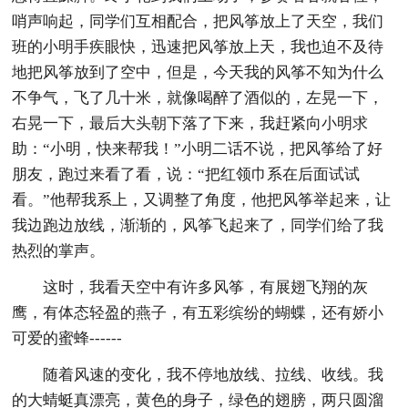
哨声响起，同学们互相配合，把风筝放上了天空，我们
班的小明手疾眼快，迅速把风筝放上天，我也迫不及待
地把风筝放到了空中，但是，今天我的风筝不知为什么
不争气，飞了几十米，就像喝醉了酒似的，左晃一下，
右晃一下，最后大头朝下落了下来，我赶紧向小明求
助：“小明，快来帮我！”小明二话不说，把风筝给了好
朋友，跑过来看了看，说：“把红领巾系在后面试试
看。”他帮我系上，又调整了角度，他把风筝举起来，让
我边跑边放线，渐渐的，风筝飞起来了，同学们给了我
热烈的掌声。
这时，我看天空中有许多风筝，有展翅飞翔的灰
鹰，有体态轻盈的燕子，有五彩缤纷的蝴蝶，还有娇小
可爱的蜜蜂------
随着风速的变化，我不停地放线、拉线、收线。我
的大蜻蜓真漂亮，黄色的身子，绿色的翅膀，两只圆溜