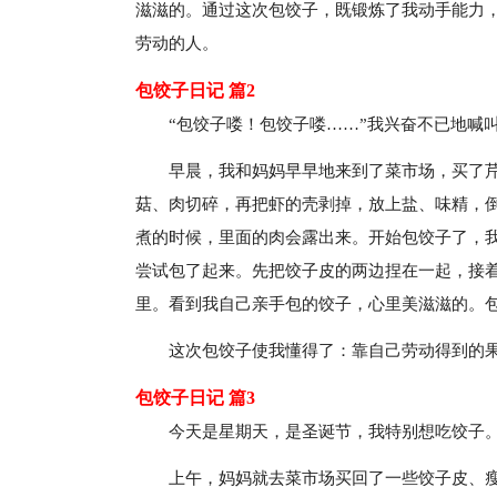
滋滋的。通过这次包饺子，既锻炼了我动手能力
劳动的人。
包饺子日记 篇2
“包饺子喽！包饺子喽……”我兴奋不已地喊
早晨，我和妈妈早早地来到了菜市场，买了
菇、肉切碎，再把虾的壳剥掉，放上盐、味精，
煮的时候，里面的肉会露出来。开始包饺子了，
尝试包了起来。先把饺子皮的两边捏在一起，接
里。看到我自己亲手包的饺子，心里美滋滋的。
这次包饺子使我懂得了：靠自己劳动得到的
包饺子日记 篇3
今天是星期天，是圣诞节，我特别想吃饺子
上午，妈妈就去菜市场买回了一些饺子皮、