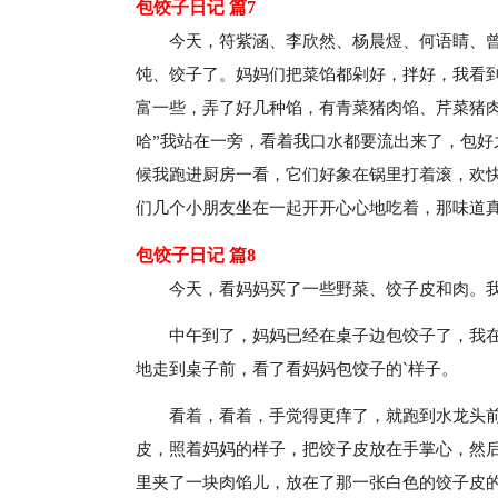
包饺子日记 篇7
今天，符紫涵、李欣然、杨晨煜、何语睛、
饨、饺子了。妈妈们把菜馅都剁好，拌好，我看
富一些，弄了好几种馅，有青菜猪肉馅、芹菜猪
哈”我站在一旁，看着我口水都要流出来了，包
候我跑进厨房一看，它们好象在锅里打着滚，欢
们几个小朋友坐在一起开开心心地吃着，那味道
包饺子日记 篇8
今天，看妈妈买了一些野菜、饺子皮和肉。我
中午到了，妈妈已经在桌子边包饺子了，我
地走到桌子前，看了看妈妈包饺子的`样子。
看着，看着，手觉得更痒了，就跑到水龙头
皮，照着妈妈的样子，把饺子皮放在手掌心，然
里夹了一块肉馅儿，放在了那一张白色的饺子皮