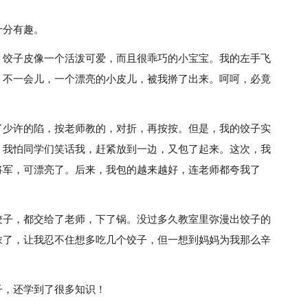
十分有趣。
，饺子皮像一个活泼可爱，而且很乖巧的小宝宝。我的左手飞
。不一会儿，一个漂亮的小皮儿，被我擀了出来。呵呵，必竟
了少许的陷，按老师教的，对折，再按按。但是，我的饺子实
！我怕同学们笑话我，赶紧放到一边，又包了起来。这次，我
将军，可漂亮了。后来，我包的越来越好，连老师都夸我了
饺子，都交给了老师，下了锅。没过多久教室里弥漫出饺子的
浓了，让我忍不住想多吃几个饺子，但一想到妈妈为我那么辛
子，还学到了很多知识！