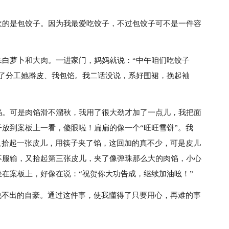
欢的是包饺子。因为我最爱吃饺子，不过包饺子可不是一件容
来白萝卜和大肉。一进家门，妈妈就说：“中午咱们吃饺子
做了分工她擀皮、我包馅。我二话没说，系好围裙，挽起袖
馅。可是肉馅滑不溜秋，我用了很大劲才加了一点儿，我把面
放到案板上一看，傻眼啦！扁扁的像一个“旺旺雪饼”。我
又拾起一张皮儿，用筷子夹了馅，这回加的真不少，可是皮儿
不服输，又拾起第三张皮儿，夹了像弹珠那么大的肉馅，小心
在案板上，好像在说：“祝贺你大功告成，继续加油吆！”
说不出的自豪。通过这件事，使我懂得了只要用心，再难的事