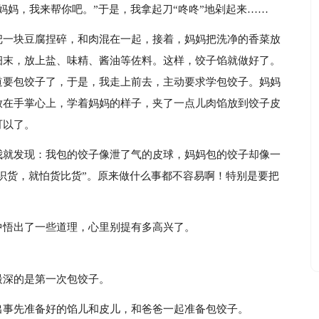
妈妈，我来帮你吧。”于是，我拿起刀“咚咚”地剁起来……
把一块豆腐捏碎，和肉混在一起，接着，妈妈把洗净的香菜放
细末，放上盐、味精、酱油等佐料。这样，饺子馅就做好了。
道要包饺子了，于是，我走上前去，主动要求学包饺子。妈妈
放在手掌心上，学着妈妈的样子，夹了一点儿肉馅放到饺子皮
可以了。
我就发现：我包的饺子像泄了气的皮球，妈妈包的饺子却像一
不识货，就怕货比货”。原来做什么事都不容易啊！特别是要把
中悟出了一些道理，心里别提有多高兴了。
最深的是第一次包饺子。
出事先准备好的馅儿和皮儿，和爸爸一起准备包饺子。