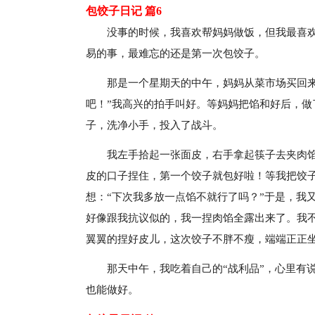
包饺子日记 篇6
没事的时候，我喜欢帮妈妈做饭，但我最喜
易的事，最难忘的还是第一次包饺子。
那是一个星期天的中午，妈妈从菜市场买回
吧！”我高兴的拍手叫好。等妈妈把馅和好后，
子，洗净小手，投入了战斗。
我左手拾起一张面皮，右手拿起筷子去夹肉
皮的口子捏住，第一个饺子就包好啦！等我把饺子
想：“下次我多放一点馅不就行了吗？”于是，我
好像跟我抗议似的，我一捏肉馅全露出来了。我
翼翼的捏好皮儿，这次饺子不胖不瘦，端端正正坐
那天中午，我吃着自己的“战利品”，心里有
也能做好。