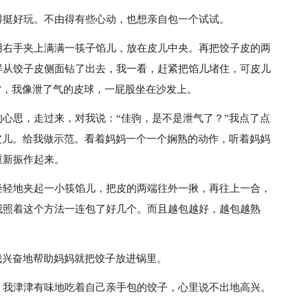
得挺好玩。不由得有些心动，也想亲自包一个试试。
用右手夹上满满一筷子馅儿，放在皮儿中央。再把饺子皮的两
样从饺子皮侧面钻了出去，我一看，赶紧把馅儿堵住，可皮儿
嘴”，我像泄了气的皮球，一屁股坐在沙发上。
心思，走过来，对我说：“佳驹，是不是泄气了？”我点了点
皮儿。给我做示范。看着妈妈一个一个娴熟的动作，听着妈妈
重新振作起来。
轻轻地夹起一小筷馅儿，把皮的两端往外一揪，再往上一合，
我照着这个方法一连包了好几个。而且越包越好，越包越熟
我兴奋地帮助妈妈就把饺子放进锅里。
。我津津有味地吃着自己亲手包的饺子，心里说不出地高兴。