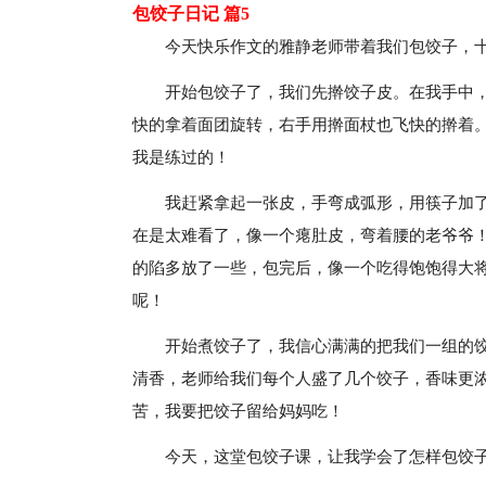
包饺子日记 篇5
今天快乐作文的雅静老师带着我们包饺子，
开始包饺子了，我们先擀饺子皮。在我手中
快的拿着面团旋转，右手用擀面杖也飞快的擀着
我是练过的！
我赶紧拿起一张皮，手弯成弧形，用筷子加
在是太难看了，像一个瘪肚皮，弯着腰的老爷爷
的陷多放了一些，包完后，像一个吃得饱饱得大
呢！
开始煮饺子了，我信心满满的把我们一组的
清香，老师给我们每个人盛了几个饺子，香味更
苦，我要把饺子留给妈妈吃！
今天，这堂包饺子课，让我学会了怎样包饺