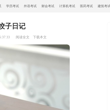
试
学历考试
外语考试
财会考试
计算机考试
医药考试
建筑考
饺子日记
:37:33
阅读全文
下载本文