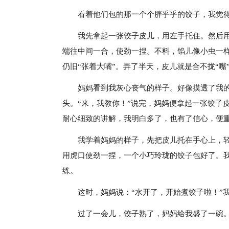
看着他们包的那一个个胖乎乎的饺子，我觉
我先拿起一张饺子皮儿，用左手托住。然后
端往中间一合，使劲一捏。不料，馅儿像小虫一
仍旧“张着大嘴”。弄了半天，皮儿就是合不拢“
妈妈看到我灰心丧气的样子。好像摸透了我的
头。“来，我教你！”说完，妈妈便拿起一张饺子
耐心细致的讲解，我明白多了，也有了信心，便
我学着妈妈的样子，先把皮儿托在手心上，
用虎口使劲一捏，一个小巧玲珑的饺子包好了。
练。
这时，妈妈说：“水开了，开始煮饺子啦！”
过了一会儿，饺子熟了，妈妈给我盛了一碗