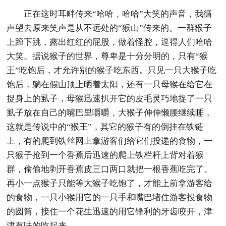
正在这时耳畔传来“哈哈，哈哈”大笑的声音，我循
声望去原来笑声是从不远处的“猴山”传来的。一群猴子
上蹿下跳，露出红红的屁股，做着怪腔，逗得人们哈哈
大笑。据说猴子的世界，尊卑是十分分明的，只有“猴
王”吃饱后，才允许别的猴子吃东西。只见一只大猴子吃
饱后，躺在假山顶上晒着太阳，还有一只母猴在给它在
捉身上的虱子，母猴迅速扒开它的皮毛灵巧地捉了一只
虱子放在自己的嘴巴里嚼嚼，大猴子伸伸懒腰继续睡，
这就是传说中的“猴王”，其它的猴子有的倒挂在铁链
上，有的爬到铁丝网上拿游客们给它们投递的食物，一
只猴子抢到一个香蕉后迅速的爬上铁栏杆上背对着猴
群，偷偷地剥开香蕉皮三口两口就把一根香蕉吃完了。
再小一点猴子只能等大猴子吃饱了，才能上前拿游客给
的食物，一只小猴用它的一只手和嘴巴堵住游客投食物
的圆筒，接住一个花生迅速的用它锋利的牙齿咬开，津
津有味的吃起来。