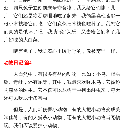
处，四只兔子立刻前来争夺食物，我又给它们撕下几
片，它们还是狼吞虎咽地吃了起来，我偷梁换柱捡起一
根小木枝给它们吃，它们竟然把木枝也吃掉了。我想它
们真的是饿坏了吧。我助“兔”为乐，又去给它们拿了几
片好吃的大白菜。
喂完兔子，我觉着心里暖呼呼的，像被窝里一样。
动物日记 篇4
大自然中，有很多有益的动物，比如：小鸟、猫头
鹰、青蛙，还有蛇等，其中，我最喜欢啄木鸟，它被称
为森林的医生。它不仅可以从树干中掏出蛀虫来，每天
还可以吃成千条害虫。
但是，人们却伤害小动物，有的人把小动物变成美
味佳肴，有的人捕杀小动物，还有的人把小动物当宠物
玩。我们应该爱护小动物。