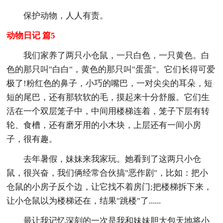
保护动物，人人有责。
动物日记 篇5
我们家养了两只小仓鼠，一只白色，一只黄色。白
色的那只叫"白白"，黄色的那只叫"蛋蛋"。它们长得可爱
极了!粉红色的鼻子，小巧的嘴巴，一对尖尖的耳朵，短
短的尾巴，还有那软软的毛，摸起来十分舒服。它们生
活在一个双层笼子中，中间用楼梯连着，笼子下层有转
轮、食槽，还有磨牙用的小木块，上层还有一间小房
子，很有趣。
去年暑假，妹妹来我家玩。她看到了这两只小仓
鼠，很兴奋，我们俩经常合伙搞"恶作剧"，比如：把小
仓鼠的小房子反个边，让它找不着房门;把楼梯拆下来，
让小仓鼠以为楼梯还在，结果"跳楼"了......
最让我记忆深刻的一次是我和妹妹胆大包天地将小