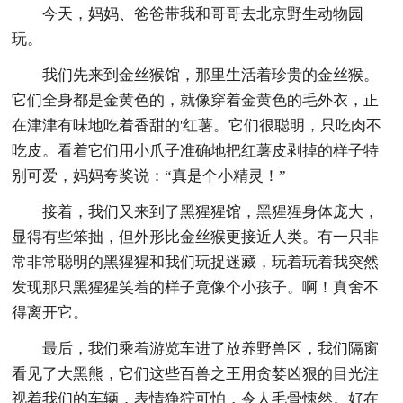
今天，妈妈、爸爸带我和哥哥去北京野生动物园
玩。
我们先来到金丝猴馆，那里生活着珍贵的金丝猴。
它们全身都是金黄色的，就像穿着金黄色的毛外衣，正
在津津有味地吃着香甜的'红薯。它们很聪明，只吃肉不
吃皮。看着它们用小爪子准确地把红薯皮剥掉的样子特
别可爱，妈妈夸奖说：“真是个小精灵！”
接着，我们又来到了黑猩猩馆，黑猩猩身体庞大，
显得有些笨拙，但外形比金丝猴更接近人类。有一只非
常非常聪明的黑猩猩和我们玩捉迷藏，玩着玩着我突然
发现那只黑猩猩笑着的样子竟像个小孩子。啊！真舍不
得离开它。
最后，我们乘着游览车进了放养野兽区，我们隔窗
看见了大黑熊，它们这些百兽之王用贪婪凶狠的目光注
视着我们的车辆，表情狰狞可怕，令人毛骨悚然。好在