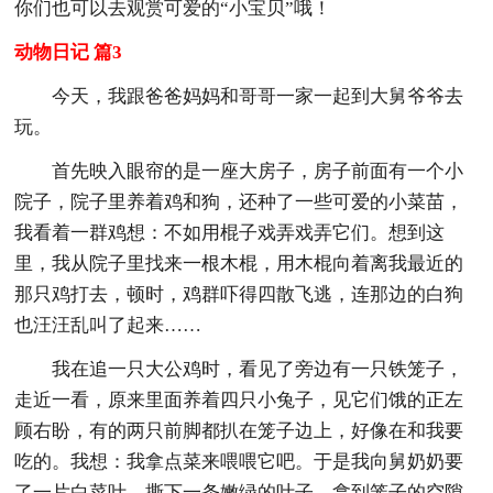
你们也可以去观赏可爱的“小宝贝”哦！
动物日记 篇3
今天，我跟爸爸妈妈和哥哥一家一起到大舅爷爷去
玩。
首先映入眼帘的是一座大房子，房子前面有一个小
院子，院子里养着鸡和狗，还种了一些可爱的小菜苗，
我看着一群鸡想：不如用棍子戏弄戏弄它们。想到这
里，我从院子里找来一根木棍，用木棍向着离我最近的
那只鸡打去，顿时，鸡群吓得四散飞逃，连那边的白狗
也汪汪乱叫了起来……
我在追一只大公鸡时，看见了旁边有一只铁笼子，
走近一看，原来里面养着四只小兔子，见它们饿的正左
顾右盼，有的两只前脚都扒在笼子边上，好像在和我要
吃的。我想：我拿点菜来喂喂它吧。于是我向舅奶奶要
了一片白菜叶，撕下一条嫩绿的叶子，拿到笼子的空隙