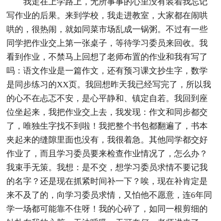
我走在上学路上，无所事事的心里没有装着我忘记
写作业的后果。来到学校，我走进教室，大家都在闹哄
哄的，很热闹，就如同菜市场乱成一锅粥。不过有一些
同学把作业交上第一张桌子，等待学习委员来回收。我
看到作业，不禁马上回想了老师布置的作业和我有写了
吗：语文作业是一篇作文，还有预习课文抄生字，数学
是同步练习的XX页。我回想昨天我已经写完了，所以我
的心不在忐忑不安，是心平静和、镇定自若。我回到座
位坐起来，我把作业交上去，我发现：作文和同步都交
了，唯独生字找不到啦！我把整个书包都翻遍了，书本
夹起来的缝隙里面也没有，我很着急。其他同学都交好
作业了，而且学习委员要来检查作业情况了，怎么办？
我束手无策。我想：是不交，想学习委员求情不要记我
的名字？还是现在抓紧时间补一下？唉，现在补肯定是
来不及了的，向学习委员求情，又怕他不愿意，连6年同
学一场都可能靠不住呀！我的心碎了，如同一根剪细的