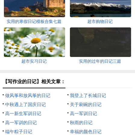
实用的寒假日记模板合集七篇
超市购物日记
超市实习日记
实用的过年的日记三篇
【写作业的日记】相关文章：
做风筝和放风筝的日记
我登上了长城日记
中秋遇上了国庆日记
关于刷碗的日记
高一新生军训日记
高一军训日记
高一军训的日记
秋雨的日记
端午粽子日记
幸福的颜色日记