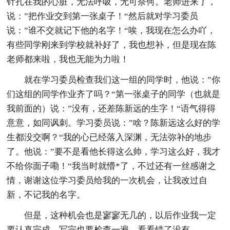
针扎在我的心脏，无法呼吸，无可奈何。老师进来了，
说：”把作业交到第一张桌子！“然后就对学习委员
说：”谁不交就记下他的名字！“唉，我现在怎么办吖，
有些同学刚来到学校就补好了，我也想补，但是现在陈
老师都来啦，我也无能为力啦！
就在学习委员检查我们这一组的同学时，他说：”你
们这组的同学作业齐了吗？“第一张桌子的同学（也就是
我前面的）说：”没有，还差陈新远的生字！“语气得得
意意，如同讽刺。学习委员说：”啥？陈新远这么好的学
生都没交啊？“我的心已经落入深渊，无法弥补的地步
了。他说：”要不是看他长得这么帅，学习这么好，我才
不给你面子嘞！“我当时就懵*了，不过还有一丝感谢之
情，谢谢这位学习委员给我的一次机会，让我改过自
新，不记我的名字。
但是，这种机会也是寥寥无几的，以后作业我一定
要认真完成，写完也要检查一遍，看看错了没有。