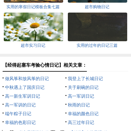
实用的寒假日记模板合集七篇
超市购物日记
超市实习日记
实用的过年的日记三篇
【经得起塞车考验心情日记】相关文章：
做风筝和放风筝的日记
我登上了长城日记
中秋遇上了国庆日记
关于刷碗的日记
高一新生军训日记
高一军训日记
高一军训的日记
秋雨的日记
端午粽子日记
幸福的颜色日记
幸福的色彩日记
高三过年日记