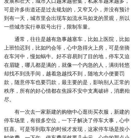
发展和壮大，城市人口越来越密集，私家车越来越多，
可是许多街道还是过去规划的，又窄又小，并没有预计
到有一天，城市里会出现车如流水马如龙的景观，所以
一些城市实行单双号出行，限制车量。
通常，往往是越有急事越塞车，比如上医院，比如
上班怕迟到，比如约会等，心中急得火上房，可是坐骑
在车河中，慢如蜗牛。好不容易到了目的地，停车又迫
在眉睫，哪儿都是满的，就像一个内急的人，满街转悠
却找不到洗手间，越着急越找不到，随地大小便要罚
款，随意停车也要罚款，最主要的是，影响别人正常的
秩序，所有的好心情都在焦躁不安中支离破碎，消磨殆
尽。
有一次去一家新建的购物中心逛街买衣服，新建的
停车场里，有很多空位，一下子解决了停车大事，心中
狂喜。可是等到取车的时候才发现，这家停车场是按小
时收费，一下午，停车费居然要几十元，心中的那点小