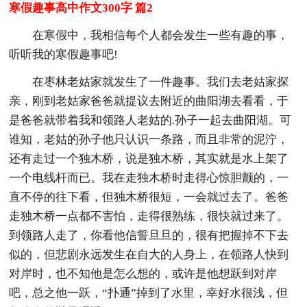
寒假趣事高中作文300字 篇2
在寒假中，我相信每个人都会发生一些有趣的事，
听听我的寒假趣事吧!
在枣林老姑家就发生了一件趣事。我们去老姑家探
亲，刚到老姑家爸爸就提议去附近的曲阳湖去看看，于
是爸爸就带着我和领路人老姑的.孙子一起去曲阳湖。可
谁知，老姑的孙子他只认识一条路，而且非常的泥泞，
还有走过一个独木桥，说是独木桥，其实就是水上架了
一个电线杆而已。我在走独木桥时走得心惊胆颤的，一
直不停的往下看，但独木桥很短，一会就过去了。爸爸
走独木桥一点都不害怕，走得很熟练，很快就过来了。
到领路人走了，你看他信誓旦旦的，很有把握掉不下去
似的，但悲剧永远发生在自大的人身上，在领路人快到
对岸时，也不知他是怎么想的，或许是他想跃到对岸
吧，总之他一跃，“扑通”掉到了水里，幸好水很浅，但