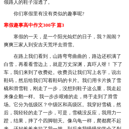
领路人的鞋子湿透了。
你们寒假里有没有类似的趣事呢?
寒假趣事高中作文300字 篇3
寒假的一天，是一个阳光灿烂的日子，我？闹闹？
爽爽三家人到安吉天荒坪去滑雪。
在路上我们看到，山路弯弯曲曲的，路边还积满了
白雪，再看看雪边上，就是万丈深渊，真吓人呀！ 下了
车，我们来到了收费处。收费员让我们写上名字，说出
鞋码，然后给我们写着鞋码的卡片。我们用卡片换了雪
橇和滑雪鞋，刚走了一步，没想到鞋子这么重，我走起
来像企鹅一样。 我一步步艰难的走，终于走到了滑雪
场。它分为低级区？中级区和高级区。我穿好雪橇，然
后，我轻轻的走了一步，可是，雪橇没反应，我用力一
蹬，结果，摔了个四脚朝天。像乌龟一样，爬都爬不起
来，还好爸爸来拉了我一把。到后来我慢慢的学会了刹