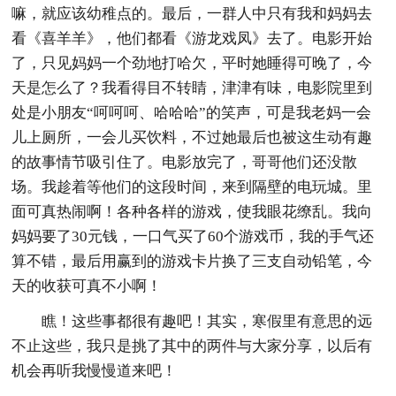
嘛，就应该幼稚点的。最后，一群人中只有我和妈妈去
看《喜羊羊》，他们都看《游龙戏凤》去了。电影开始
了，只见妈妈一个劲地打哈欠，平时她睡得可晚了，今
天是怎么了？我看得目不转睛，津津有味，电影院里到
处是小朋友“呵呵呵、哈哈哈”的笑声，可是我老妈一会
儿上厕所，一会儿买饮料，不过她最后也被这生动有趣
的故事情节吸引住了。电影放完了，哥哥他们还没散
场。我趁着等他们的这段时间，来到隔壁的电玩城。里
面可真热闹啊！各种各样的游戏，使我眼花缭乱。我向
妈妈要了30元钱，一口气买了60个游戏币，我的手气还
算不错，最后用赢到的游戏卡片换了三支自动铅笔，今
天的收获可真不小啊！
瞧！这些事都很有趣吧！其实，寒假里有意思的远
不止这些，我只是挑了其中的两件与大家分享，以后有
机会再听我慢慢道来吧！