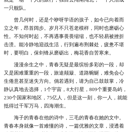
一只舰队。
曾几何时，还是个咿呀学语的孩子，如今已向着而
立之年，昂首阔步。岁月不只苍老模样，同时也磨砺心
性。不知何时起，不再遇事畏畏缩缩，也不轻易被挫折
击溃。能冷静地迎战生活，行到遍布荆棘处，疲惫不堪
时，要明白，保剑锋从磨砺出，梅花香自苦寒来。
漫漫余生之中，青春无疑是最缤纷多彩的一段，却
又是困难重重的一段，旅途颠簸、道路蜿蜒，难免会心
生倦意甚至迷失方向。倘若遇到，请为自己鼓鼓掌，冷
静认真地去选择，1个宇宙，8大行星，809个重要岛屿，
230个国家和地区，75亿人，但是这一刻，你一人，就能
抵得过千军万马，四海潮生。
海子的青春在他的诗中，三毛的青春在她的文中。
青春本身就像一首难懂的诗，一篇优雅的文章，浸透着