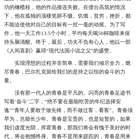
功的橄榄枝，他的作品接连失败。在债台高筑的情况
下，他在孤独的顶楼笔耕不缀。饥饿，贫穷，挫折，都
不能迫使他对自己的目标有一丝一毫的动摇。为了写
作，他一天工作13.5个小时，平均每天喝50杯咖啡来保
持头脑清醒。终于，最后，功夫不负有心人，他以一部
《人间喜剧》赢得“现代法国小说之父”的盛赞。
实现理想的过程并非简单，需要我们倾尽全力，燃
尽青春，巴尔扎克留给我们的是持之以恒的奋斗的力
量。
没有那一代人的青春是平凡的。闪亮的青春足迹书
写着‘奋斗’二字，“绝不要在最能吃苦的年纪选择安
逸”“青年人要敢于做先锋，而不做过客，看客”。青春须
早为，岂能长少年。青春是宝贵的，也是短暂的，如果
我们虚度光阴，挥霍青春，那我们将会有愧于美好的时
代，将会抱憾终身。青春不是用来蹉跎的，青春是用来