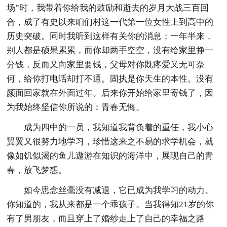
场”时，我带着你给我的鼓励和逝去的岁月大战三百回
合，成了有史以来咱们村这一代第一位女性上到高中的
历史突破。同时我听到这样有关你的消息；一年半来，
别人都是硕果累累，而你却两手空空，没有给家里挣一
分钱，反而又向家里要钱，父母对你既疼爱又无可奈
何，给你打电话却打不通。固执是你天生的本性。没有
颜面回家就在外面过年。后来你开始给家里寄钱了，因
为我始终坚信你所说的：青春无悔。
成为四中的一员，我知道我背负着的重任，我小心
翼翼又很努力地学习，珍惜这来之不易的求学机会，就
像如饥似渴的鱼儿遨游在知识的海洋中，展现自己的青
春，放飞梦想。
如今思念丝毫没有减退，它已成为我学习的动力。
你知道的，我从来都是一个乖孩子。当我得知21岁的你
有了男朋友，而且穿上了婚纱走上了自己的幸福之路