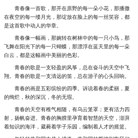
青春像一首歌，那开在原野的每一朵小花，那播撒
在夜空的每一缕月光，那绽放在脸上的每一丝笑容，都
是这首歌中动人的华章。
青春像一幅画，那婉转在树林中的每一只小鸟，那
飞舞在阳光下的每一只蝴蝶，那漂浮在蓝天里的每一朵
白云，都是这幅画中美丽的色彩。
青春的歌是一支轻盈的风筝，总在奋斗的天空中飞
翔。青春的歌是一支清远的笛，总在游子的心头回响。
青春的画是五彩缤纷的四季。诉说着春的柔丽，夏
的绚烂，秋的深沉，冬的无瑕。
青春的天空有稚气相随，有乌云笼罩；更有活力四
射，扬帆奋进。青春的胸膛里孕育着智慧的天空，澎湃
着知识的海洋，葳蕤着学子乐园，编制着人才的摇篮。