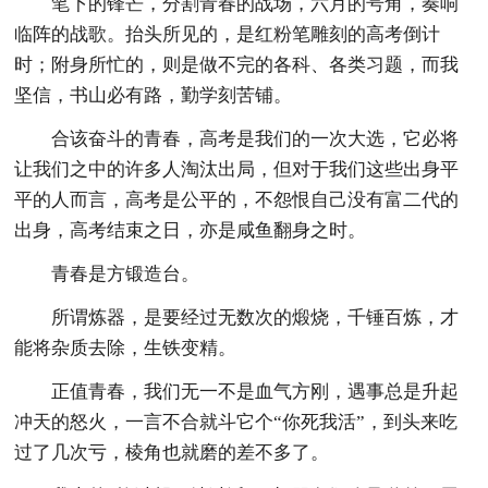
笔下的锋芒，分割青春的战场，六月的号角，奏响
临阵的战歌。抬头所见的，是红粉笔雕刻的高考倒计
时；附身所忙的，则是做不完的各科、各类习题，而我
坚信，书山必有路，勤学刻苦铺。
合该奋斗的青春，高考是我们的一次大选，它必将
让我们之中的许多人淘汰出局，但对于我们这些出身平
平的人而言，高考是公平的，不怨恨自己没有富二代的
出身，高考结束之日，亦是咸鱼翻身之时。
青春是方锻造台。
所谓炼器，是要经过无数次的煅烧，千锤百炼，才
能将杂质去除，生铁变精。
正值青春，我们无一不是血气方刚，遇事总是升起
冲天的怒火，一言不合就斗它个“你死我活”，到头来吃
过了几次亏，棱角也就磨的差不多了。