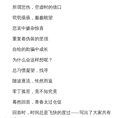
所谓悲伤，空虚时的借口
茕茕亟亟，邈邈眺望
悲哀中掺杂惊喜
重复着伪装的坚强
自给的欺骗中成长
为什么会这样想呢？
总习惯凝望，找寻
随波逐流，怅然而返
零丁孤苦，竟不知究竟
蓦然回首，青春太过仓促
回首时，时间总是飞快的度过——写出了大家共有