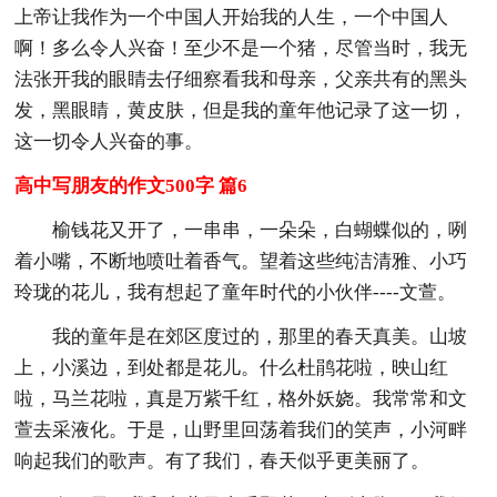
上帝让我作为一个中国人开始我的人生，一个中国人
啊！多么令人兴奋！至少不是一个猪，尽管当时，我无
法张开我的眼睛去仔细察看我和母亲，父亲共有的黑头
发，黑眼睛，黄皮肤，但是我的童年他记录了这一切，
这一切令人兴奋的事。
高中写朋友的作文500字 篇6
榆钱花又开了，一串串，一朵朵，白蝴蝶似的，咧
着小嘴，不断地喷吐着香气。望着这些纯洁清雅、小巧
玲珑的花儿，我有想起了童年时代的小伙伴----文萱。
我的童年是在郊区度过的，那里的春天真美。山坡
上，小溪边，到处都是花儿。什么杜鹃花啦，映山红
啦，马兰花啦，真是万紫千红，格外妖娆。我常常和文
萱去采液化。于是，山野里回荡着我们的笑声，小河畔
响起我们的歌声。有了我们，春天似乎更美丽了。