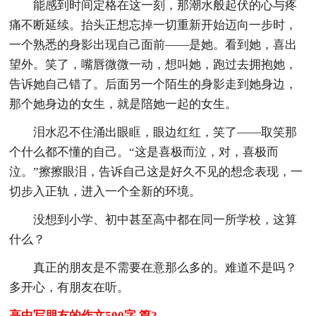
能感到时间定格在这一刻，那潮水般起伏的心与疼
痛不断延续。抬头正想忘掉一切重新开始迈向一步时，
一个熟悉的身影出现自己面前——是她。看到她，喜出
望外。笑了，嘴唇微微一动，想叫她，跑过去拥抱她，
告诉她自己错了。后面另一个陌生的身影走到她身边，
那个她身边的女生，就是陪她一起的女生。
泪水忍不住涌出眼眶，眼边红红，笑了——取笑那
个什么都不懂的自己。“这是喜极而泣，对，喜极而
泣。”擦擦眼泪，告诉自己这是好久不见的想念表现，一
切步入正轨，进入一个全新的环境。
没想到小学、初中甚至高中都在同一所学校，这算
什么？
真正的朋友是不需要在意那么多的。难道不是吗？
多开心，有朋友在听。
高中写朋友的作文500字 篇2