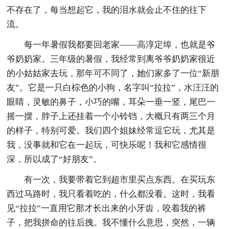
不存在了，每当想起它，我的泪水就会止不住的往下
流。
每一年暑假我都要回老家——高淳定埠，也就是爷
爷奶奶家。三年级的暑假，我经常到离爷爷奶奶家很近
的小姑姑家去玩，那年可不同了，她们家多了一位“新朋
友”。它是一只白棕色的小狗，名字叫“拉拉”，水汪汪的
眼睛，灵敏的鼻子，小巧的嘴，耳朵一垂一竖，尾巴一
摇一摆，脖子上还挂着一个小铃铛，大概只有两三个月
的样子，特别可爱。我们四个姐妹经常逗它玩，尤其是
我，没事就和它在一起玩，可快乐呢！我和它感情很
深，所以成了“好朋友”。
有一次，我要带着它到超市里买点东西。在买玩东
西过马路时，我只看着吃的，什么都没看。这时，我看
见“拉拉”一直用它那才长出来的小牙齿，咬着我的裤
子，把我拼命的往后拽。我不懂什么意思，突然，一辆