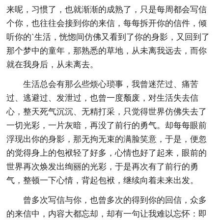
来呢，习惯了，也就渐渐的成熟了，只是每周都会写信
个你，也往往会接到你的来信，每每拆开你的信件，倾
听你的`生活，恍惚间仿佛又看到了你的身影，又回到了
那个梦中的童年，那熟悉的草地，从未离我远去，而你
就在我身后，从未离去。
生活总会有那么些烦心琐事，我曾迷茫过、痛苦
过、逃避过、发泄过，也曾一度颓废，对生活失去信
心，整天死气沉沉、无精打采，只觉得世界仿佛失去了
一切光彩，一片灰暗，再没了前行的勇气。却每每眼前
浮现出你的身影，那无拘无束的满脸笑意，于是，便忽
的觉得身上的包袱轻了好多，心情也好了起来，眼前的
世界再次焕发出绚丽的光彩，于是再次有了前行的勇
气，整顿一下心情，背起包袱，继续向着未来出发。
曾多次写信与你，也曾多次的得到你的回信，众多
的来信中，内容大都忘却，却有一句让我难以忘怀：即