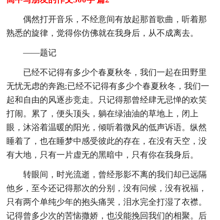
偶然打开音乐，不经意间有放起那首歌曲，听着那
熟悉的旋律，觉得你仿佛就在我身后，从不成离去。
——题记
已经不记得有多少个春夏秋冬，我们一起在田野里
无忧无虑的奔跑;已经不记得有多少个春夏秋冬，我们一
起和自由的风逐步竞走。只记得那曾经肆无忌惮的欢笑
打闹。累了，便头顶头，躺在绿油油的草地上，闭上
眼，沐浴着温暖的阳光，倾听着微风的低声诉语。纵然
睡着了，也在睡梦中感受彼此的存在，在没有天空，没
有大地，只有一片虚无的黑暗中，只有你在我身后。
转眼间，时光流逝，曾经形影不离的我们却已远隔
他乡，至今还记得那次的分别，没有问候，没有祝福，
只有两个单纯少年的抱头痛哭，泪水完全打湿了衣襟。
记得曾多少次的苦恼撒娇，也没能挽回我们的相聚。后