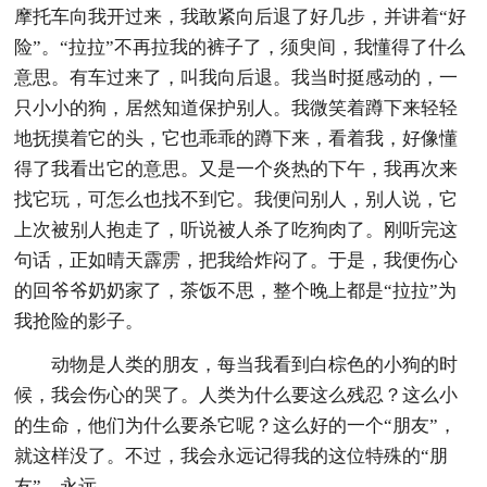
摩托车向我开过来，我敢紧向后退了好几步，并讲着“好
险”。“拉拉”不再拉我的裤子了，须臾间，我懂得了什么
意思。有车过来了，叫我向后退。我当时挺感动的，一
只小小的狗，居然知道保护别人。我微笑着蹲下来轻轻
地抚摸着它的头，它也乖乖的蹲下来，看着我，好像懂
得了我看出它的意思。又是一个炎热的下午，我再次来
找它玩，可怎么也找不到它。我便问别人，别人说，它
上次被别人抱走了，听说被人杀了吃狗肉了。刚听完这
句话，正如晴天霹雳，把我给炸闷了。于是，我便伤心
的回爷爷奶奶家了，茶饭不思，整个晚上都是“拉拉”为
我抢险的影子。
动物是人类的朋友，每当我看到白棕色的小狗的时
候，我会伤心的哭了。人类为什么要这么残忍？这么小
的生命，他们为什么要杀它呢？这么好的一个“朋友”，
就这样没了。不过，我会永远记得我的这位特殊的“朋
友”，永远……