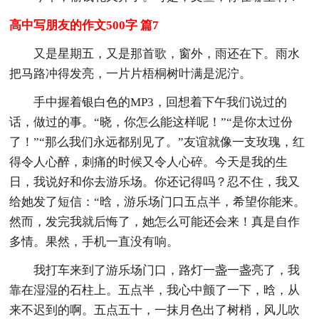
高中写朋友的作文500字 篇7
又是星期五，又是那首歌，窗外，雨还在下。雨水
把马路冲得发亮，一片片梧桐树叶满是泥泞。
手中握着银白色的MP3，回想着下午我们说过的
话，做过的事。“晓，你怎么能这样呢！”“是你太过份
了！”“那么我们永远都别见了。”友谊就像一支玫瑰，红
得令人心醉，刺痛的时候又令人心碎。今天是我的生
日，我说好和你去游乐场。你还记得吗？忍不住，我又
给她发了短信：“晗，游乐场门口五点半，希望你能来。
然而，发完我就后悔了，她怎么可能还会来！真是自作
多情。果然，手机一直没有响。
我打车来到了游乐场门口，路灯一盏一盏亮了，我
靠在湿湿的石柱上。五点半，我心中颤了一下，晗，从
来不迟到的啊。五点五十，一抹月色出了树梢，风儿吹