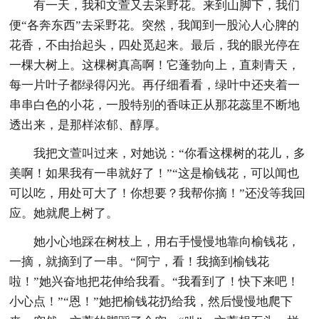
有一天，我和文萱又去采野花。来到山脚下，我们
便“各奔东西”去采野花。突然，我闻到一股沁人心脾的
花香，不由抬起头，四处觅起来。最后，我的眼光停在
一棵大树上。这棵树真高啊！它蓬勃向上，直刺青天，
每一片叶子都绿得闪光。再仔细看看，绿叶中还夹着一
串串白色的小花，一股特别的香味正从那花蕊里不断地
透出来，是那样浓郁、醇厚。
我把文萱叫过来，对她说：“你看这棵树的花儿，多
美啊！如果我有一串就好了！”“这是榆钱花，可以闻也
可以吃，用处可大了！你想要？我帮你摘！”还没等我回
应。她就爬上树了。
她小心地踩在树枝上，用右手慢慢地靠向榆钱花，
一摘，就摘到了一串。“阿宁，看！我摘到榆钱花
啦！”她兴奋地把花伸给我看。“我看到了！快下来吧！
小心点！”“恩！”她把榆钱花扔给我，然后慢慢地爬下