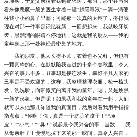
发顽疾，于是父亲拉着我到处求医，那时，那个在当时
看来像恶魔一般的医生拿着一罐“超级毒液”一滴一滴硬
往我小小的鼻子里塞；可能那一次真的太疼了，疼得我
现在对那一件事是记忆犹新，一回想起来，我就咬牙切
齿，黑溜溜的眼睛不停地转；这就是我的朋友——我的
童年身上那一处神经最密集的地方。
我的朋友，他人长得不帅，衣着也不光鲜，但也有
一颗真挚的心。在默默陪我走过的十多个春秋里，令人
兴奋的事儿不多，丑事却是接连发生，幸好平凡人家的
丑事是不受欢迎的，这样，我整理整理衣服，梳一梳头
发，洗洗脸，面带微笑的离开我的童年。嗯，又是焕然
一新的形象。但是呢！如果我和我的童年在一起，人们
就可以从他那儿知道我的真面目，然后对着我用手指指
指点点，“你啊！你，真是一个肮脏的孩子！”“顽
皮！”“小气！”“臭！”说起最令我兴奋的事，当数——我
从母亲肚子里慢慢地掉下来的那一瞬间，真令人兴奋，