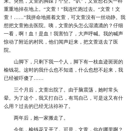
来。突然，文萱的脚踩了个空。“叭”，文萱想石头一样
重重地掉在地上。“文萱！”我连忙跑过去。“文萱！文
萱！……”我拼命地摇着文萱，可文萱没有一丝动静。我
想把文萱抱去医院。咦，文萱的头怎么湿漉漉的？仔细
一看，啊！血！是血！我害怕了，大声呼喊。我的喊声
惊动了附近的村民，他们闻声赶来，把文萱送去了医
院。
山脚下，只剩下我一个人，脚下有一枝血迹斑斑的
榆钱花。这时的我什么也不知道，什么也想不起来，我
已经被吓傻了……
三个月后，文萱出院了。由于脑震荡，她时常头
晕。为了这个，我又打自己，有骂自己，可是这又有什
么用？过去的已经无法祢补了。
两年后，她一家搬走了。
今年，榆钱花又开了。可是，文萱，你在哪里啊？