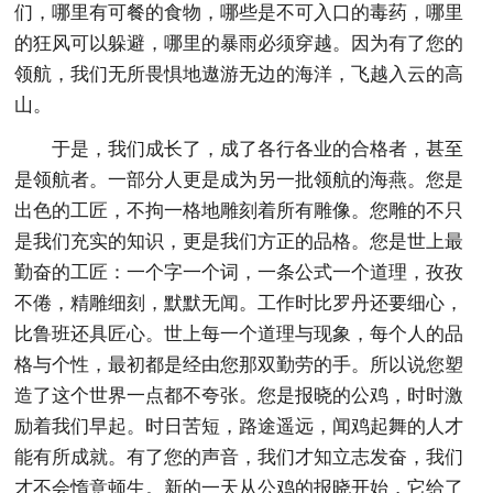
们，哪里有可餐的食物，哪些是不可入口的毒药，哪里
的狂风可以躲避，哪里的暴雨必须穿越。因为有了您的
领航，我们无所畏惧地遨游无边的海洋，飞越入云的高
山。
于是，我们成长了，成了各行各业的合格者，甚至
是领航者。一部分人更是成为另一批领航的海燕。您是
出色的工匠，不拘一格地雕刻着所有雕像。您雕的不只
是我们充实的知识，更是我们方正的品格。您是世上最
勤奋的工匠：一个字一个词，一条公式一个道理，孜孜
不倦，精雕细刻，默默无闻。工作时比罗丹还要细心，
比鲁班还具匠心。世上每一个道理与现象，每个人的品
格与个性，最初都是经由您那双勤劳的手。所以说您塑
造了这个世界一点都不夸张。您是报晓的公鸡，时时激
励着我们早起。时日苦短，路途遥远，闻鸡起舞的人才
能有所成就。有了您的声音，我们才知立志发奋，我们
才不会惰意顿生。新的一天从公鸡的报晓开始，它给了