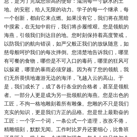
息，是为了完成您崇高的使命：滋润每一寸缺水的土
地。的安慰，给人无限的动力。学子的每一个继承，每
一个创新，都由它来点燃。如果没有它，我们将在黑暗
中摸索，在无知中前行，我们将步履维艰。您是领航的
海燕，引领我们到达目的地。您时刻保持着高度警戒，
以防我们的航向错误，如严父般正我们的放纵随意，如
慈母般呵护我们的每次摔倒。您清楚地告诉我们，哪里
有可餐的食物，哪些是不可入口的毒药，哪里的狂风可
以躲避，哪里的暴雨必须穿越。因为有了您的领航，我
们无所畏惧地遨游无边的海洋，飞越入云的高山。于
是，我们成长了，成了各行各业的合格者，甚至是领航
者。一部分人更是成为另一批领航的海燕。您是出色的
工匠，不拘一格地雕刻着所有雕像。您雕的不只是我们
充实的知识，更是我们方正的品格。您是世上最勤奋的
工匠：一个字一个词，一条公式一个道理，孜孜不倦，
精雕细刻，默默无闻。工作时比罗丹还要细心，比鲁班