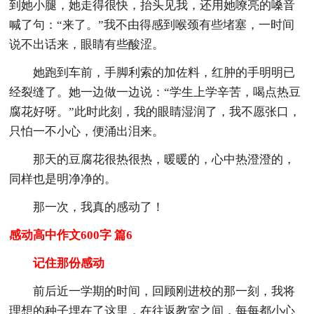
到她小腿，她走得很快，抬头见我，还用她嘹亮的嗓音
喊了句：“来了。”我不由得感到喉颈有些堵塞，一时间
说不出话来，眼睛有些酸涩。
她跑到车前，手脚利索的加佐料，红肿的手明明已
经裂缝了。她一边做一边说：“学生上学辛苦，喝点热豆
腐花好呀。”此时此刻，我的眼睛湿润了，我不愿张口，
只怕一不小心，便涌出泪来。
那天的豆腐花很热很热，暖暖的，心中热澄澄的，
同样也是明净净的。
那一次，我真的感动了！
感动高中作文600字 篇6
记住那份感动
前后近一学期的时间，回顾刚进校的那一刻，我将
理想的种子埋在了这里，在往返教室之间，每每都小心