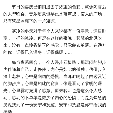
节日的喜庆已悄悄退去了浓重的色彩，就像闭幕后
的大型晚会。音乐喷泉也早已水落声熄，偌大的广场，
只有繁星照耀下的一片凄凉。
寒冷的冬天对于每个人来说都有一份寒意，深居卧
室，一样的冰冷。何况在这样的夜晚，瑟瑟的北风吹
来，没有一点怜香惜玉的感觉，只觉衾衣单薄。在远方
的你，记得已入深冬，记得保暖……
每当夜幕四合，一个人漫步石板路，那沉闷的脚步
声伴随着自己走走停停，内心是如此的孤独，仿佛步入
深山老林，心中是幽幽的恐惧。当耳畔响起了由远及近
的脚步声，心里是如此的窃喜，像是看到了黎明的曙
光，心里霎时充满了感激。原来聆听也是这么令人感
动，感动的不单单是减少了内心的恐惧，而是为焦急的
灵魂找到了一份安宁和抚慰。安宁和抚慰是你带给我的
感动。