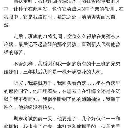
当我走时，我也许回掉滴泪水，洒在曾经争取的N
中，让种子在此萌发，也许它会成为N中子弟的教训，在
我眼中，它是我路过时，歇凉之处，清清爽爽而又自
然。
走后，班旗的71将划圆，空位久久得放在角落被人
冷落，最后记不起曾经的那个男孩，直到新人代替他曾
经的痛苦。
不管怎样，我感谢和我一起的所有的十三班的兄弟
姐妹们，三年以后我将是一棵开满杏花的大树。
听罢，我感慨万千，我回头看角落……坐在角落里
的那位同学，他正埋着头，在思索？在忏悔？还是在沉
默？我不得而知。我似乎听到了他的隐隐抽泣，我望了
许久，他始终没有抬头。
期末考试的前一天，他要走了，几个好伙伴一一和
他拥抱，我也走了过去，本打算和他握手的，但我的手