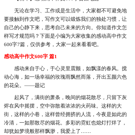
无论在学习、工作或是生活中，大家都不可避免地
要接触到作文吧，写作文可以锻炼我们的独处习惯，让
自己的心静下来，思考自己未来的方向。你知道作文怎
样写才规范吗？下面是小编为大家收集的感动高中作文
600字7篇，仅供参考，大家一起来看看吧。
感动高中作文600字 篇1
感动来自于心，于心灵里震颤，如飘漾的春风。搅
动心海，如一场幸福的玫瑰雨飘然而落，开出五颜六色
的花朵。——题记
起风了，满街的萧条，晚间的烟花散尽，只留下灰
烬在风中摇摆，空中弥散着浓浓的火药味。这样的大
街，这样的小巷，这样曾经拥挤的人流，今夜是如此的
冷清，一如那散尽的烟花。多彩的霓虹也熄灯打烊了，
却犹如梦境般那样飘渺，我爱上了……