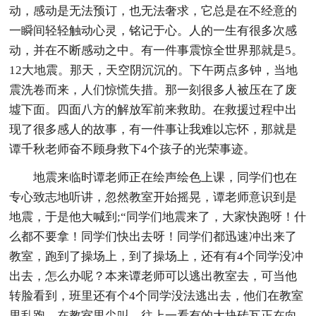
动，感动是无法预订，也无法奢求，它总是在不经意的
一瞬间轻轻触动心灵，铭记于心。人的一生有很多次感
动，并在不断感动之中。有一件事震惊全世界那就是5。
12大地震。那天，天空阴沉沉的。下午两点多钟，当地
震洗卷而来，人们惊慌失措。那一刻很多人被压在了废
墟下面。四面八方的解放军前来救助。在救援过程中出
现了很多感人的故事，有一件事让我难以忘怀，那就是
谭千秋老师奋不顾身救下4个孩子的光荣事迹。
地震来临时谭老师正在绘声绘色上课，同学们也在
专心致志地听讲，忽然教室开始摇晃，谭老师意识到是
地震，于是他大喊到;“同学们地震来了，大家快跑呀！什
么都不要拿！同学们快出去呀！同学们都迅速冲出来了
教室，跑到了操场上，到了操场上，还有有4个同学没冲
出去，怎么办呢？本来谭老师可以逃出教室去，可当他
转脸看到，班里还有个4个同学没法逃出去，他们在教室
里乱跑，在教室里尖叫，往上一看有的大块砖瓦正在向