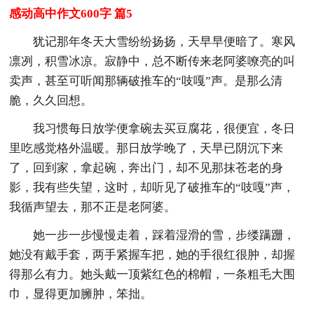
感动高中作文600字 篇5
犹记那年冬天大雪纷纷扬扬，天早早便暗了。寒风
凛冽，积雪冰凉。寂静中，总不断传来老阿婆嘹亮的叫
卖声，甚至可听闻那辆破推车的“吱嘎”声。是那么清
脆，久久回想。
我习惯每日放学便拿碗去买豆腐花，很便宜，冬日
里吃感觉格外温暖。那日放学晚了，天早已阴沉下来
了，回到家，拿起碗，奔出门，却不见那抹苍老的身
影，我有些失望，这时，却听见了破推车的“吱嘎”声，
我循声望去，那不正是老阿婆。
她一步一步慢慢走着，踩着湿滑的雪，步缕蹒跚，
她没有戴手套，两手紧握车把，她的手很红很肿，却握
得那么有力。她头戴一顶紫红色的棉帽，一条粗毛大围
巾，显得更加臃肿，笨拙。