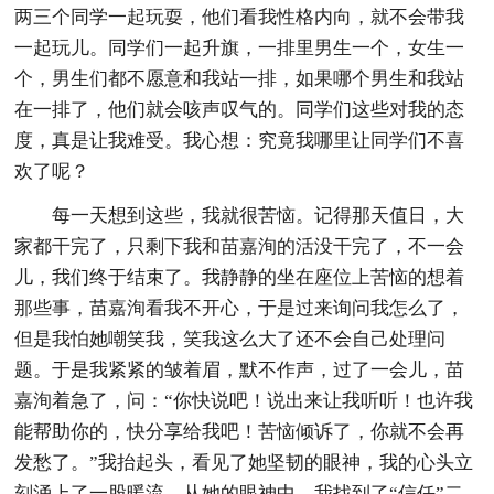
两三个同学一起玩耍，他们看我性格内向，就不会带我
一起玩儿。同学们一起升旗，一排里男生一个，女生一
个，男生们都不愿意和我站一排，如果哪个男生和我站
在一排了，他们就会咳声叹气的。同学们这些对我的态
度，真是让我难受。我心想：究竟我哪里让同学们不喜
欢了呢？
每一天想到这些，我就很苦恼。记得那天值日，大
家都干完了，只剩下我和苗嘉洵的活没干完了，不一会
儿，我们终于结束了。我静静的坐在座位上苦恼的想着
那些事，苗嘉洵看我不开心，于是过来询问我怎么了，
但是我怕她嘲笑我，笑我这么大了还不会自己处理问
题。于是我紧紧的皱着眉，默不作声，过了一会儿，苗
嘉洵着急了，问：“你快说吧！说出来让我听听！也许我
能帮助你的，快分享给我吧！苦恼倾诉了，你就不会再
发愁了。”我抬起头，看见了她坚韧的眼神，我的心头立
刻涌上了一股暖流，从她的眼神中，我找到了“信任”二