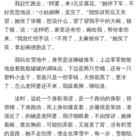
我赶忙跑去，“阿婆，来3元豆腐花。”她停下车，不
好意思地说：“小姑娘啊，卖完了。”我惊讶而后又失
望，她张了张嘴，想说什么，望了望我手中的大碗，顿
了顿，说：“这样吧，家里还有些，碗给我，帮你拿些
来。”我急忙招手说：“不用了，太麻烦你了。”她笑了
笑，拿起碗便跑走了。
我站在雪地中，身旁是这辆破推车，上边零零散散
地放着瓶瓶罐罐的调味品，下边是两只空桶，还有一只
塑料小盒子，里面只是一些零钱，天彻底黑了，更冷
了，怎么老阿婆还不来，我跺着脚，嘀咕道。
这时，远处一个身影渐进，是一个跑动的身影，很
滑稽，下身跑动，而上身却僵直着，步履很是笨拙，渐
渐近了，的确是老阿婆，我仔细瞧着，不由惊讶，她捧
着碗，窝在胸前，可能怕弄脏，又挺直了背，没有积雪
的道路，她不走怕滑，便走在厚雪中，每一步，雪都陷