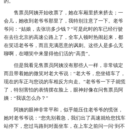
的。
售票员阿姨开始收票了，她在车厢里挤来挤去；一
会儿，她收到老爷爷那里了，我特别注意了一下。老爷
爷问：“姑娘，去张坊多少钱？”可是此时的车已经行驶
在去往北京的高速公路上了，全车人顿时热闹起来，都
在笑话老爷爷，而且充满恶意的讽刺。这些人是多么无
聊啊，在嘲笑中来显得他们活的“高贵”。
但是我看见售票员阿姨没有那些人一样，非常镇定
而且带着她的微笑对老大爷说：“老大爷，您坐错车了，
现在的车正与您说的车相反方向走。”老爷爷一下子就慌
了，特别害怕的表情摆在脸上，眼神好像在问售票员阿
姨：“我该怎么办？”
阿姨的眼神非常平和，似乎能压住老爷爷的慌张，
她对老爷爷说：“您先别着急，我们出了高速就给您找车
站停下，您过马路到对面坐车，在上车之前问一问‘到不