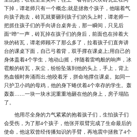
下掉，谭老师只有一个概念;就是拯救个孩子，他喘着气
向孩子跑去，砖瓦就要砸到孩子们的头上时，谭老师一
把抓住孩子们的手向讲台桌奔去，那一瞬间，只见后
面“哗”一声，砖瓦掉在孩子们的身后，前面也在掉着大
块的砖瓦，谭老师顾不了那么多了，拉着孩子们直奔讲
台的课桌下面，自己弓着背，双手撑在课桌上;用自己的
身体盖着4个学生，地动山摇，伴随着雷鸣般的响声，冰
雹般的砖瓦，灰尘，纷纷坠落到他的头上，手上，背上
热血顿时奔涌而出;他咬着牙，拼命地撑住课桌。如同一
只护卫小鸡的母鸡，他的身下蜷伏着4个幸存的学生。轰
轰轰……一块一块水泥重重地砸在他的身上，房子塌陷
了。
他用尽全身的力气紧紧的抱着孩子们，生怕孩子们
会受伤，为了那4个孩子，他张开双臂完成了生命最后的
使命，他这双曾经传播知识的手臂，再地震中拯救了4个