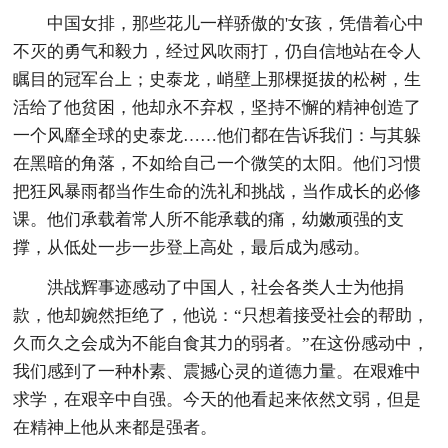
中国女排，那些花儿一样骄傲的'女孩，凭借着心中
不灭的勇气和毅力，经过风吹雨打，仍自信地站在令人
瞩目的冠军台上；史泰龙，峭壁上那棵挺拔的松树，生
活给了他贫困，他却永不弃权，坚持不懈的精神创造了
一个风靡全球的史泰龙……他们都在告诉我们：与其躲
在黑暗的角落，不如给自己一个微笑的太阳。他们习惯
把狂风暴雨都当作生命的洗礼和挑战，当作成长的必修
课。他们承载着常人所不能承载的痛，幼嫩顽强的支
撑，从低处一步一步登上高处，最后成为感动。
洪战辉事迹感动了中国人，社会各类人士为他捐
款，他却婉然拒绝了，他说：“只想着接受社会的帮助，
久而久之会成为不能自食其力的弱者。”在这份感动中，
我们感到了一种朴素、震撼心灵的道德力量。在艰难中
求学，在艰辛中自强。今天的他看起来依然文弱，但是
在精神上他从来都是强者。