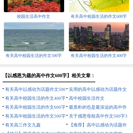
校园生活高中作文
有关高中校园生活的作文600字
集合八篇
有关高中校园生活的作文500字
有关高中校园生活的作文400字
集合8篇
三篇
【以感恩为题的高中作文600字】相关文章：
有关高中以感动为话题作文500
实用的高中以感动为话题作文
字4篇
有关高中校园生活的作文400字
500字汇总9篇
高中校园生活作文
4篇
有关高中校园生活的作文600字
最质朴的也是最深远的高中作
集合十篇
有关高中校园生活的作文500字
文
关于感恩母校高中作文500字3
九篇
有关高三作文九篇
篇
【推荐】高中以感动为话题作