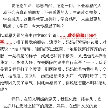
要感恩生命、感恩自然、感恩一切。不会感恩的人
就不会有真正的朋友，不去感恩的人，生命就会枯萎，
学会感恩，这世界就更加美好，学会感恩，人生就更加
明媚，同学们，今天你感恩了吗？
以感恩为题的高中作文600字 篇4
……此处隐藏2406个
字……
，摸了摸我的额头，滚烫的，妈妈赶紧穿好衣服，对
我说：“走！璎璎，咱们赶紧上医院。”她帮我穿好厚厚的衣
服，一副着急的样子，妈妈把我背下楼去，又把她的风衣给
我穿上。夜深人静，在去医院的途中自行车歪了一下，我明
显看见妈妈打了个喷嚏，到医院后，妈妈忙着为我挂号，交
钱，挂吊瓶，回来时，她已经是满头大汗，气喘呼呼了，而
她却因为受了寒气，因此而感冒了，你说这怎能不叫我感动
呢？
妈妈，在阳光明媚的穿天，我愿化做一缕春风，吹
去岁月在您脸上留下的痕迹。妈妈，在烈日炎炎的夏