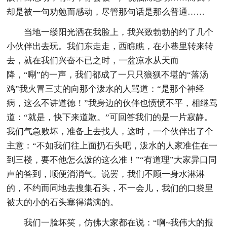
却是被一句劝勉而感动，尽管那句话是那么普通……
当地一缕阳光洒在我脸上，我兴致勃勃的约了几个
小伙伴出去玩。我们东走走，西瞧瞧，在小巷里转来转
去，就在我们兴奋不已之时，一盆凉水从天而
降，“唰”的一声，我们都成了一只只狼狈不堪的“落汤
鸡”我火冒三丈的向那个泼水的人骂道：“是那个神经
病，这么不讲道德！”我身边的伙伴也愤愤不平，相继骂
道：“就是，快下来道歉。”可回答我们的是一片寂静。
我们气急败坏，准备上去找人，这时，一个伙伴出了个
主意：“不如我们往上面扔石头吧，泼水的人家准住在一
到三楼，要不他怎么泼的这么准！”“有道理”大家异口同
声的答到，顺便消消气。说罢，我们不顾一身水淋淋
的，不约而同地去搜集石头，不一会儿，我们的口袋里
被大的小的石头塞得满满的。
我们一脸坏笑，仿佛大家都在说：“啊~我伟大的报