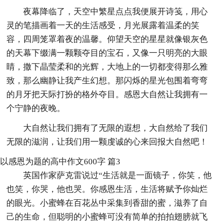
夜幕降临了，天空中繁星点点我便展开诗笺，用心
灵的笔描画着一天的生活感受，月光展露着温柔的笑
容，四周笼罩着夜的温馨。仰望天空的星星就像银灰色
的天幕下缀满一颗颗夺目的宝石，又像一只明亮的大眼
睛，撒下晶莹柔和的光辉，大地上的一切都变得那么雅
致，那么幽静让我产生幻想。那闪烁的星光包围着弯弯
的月牙把天际打扮的格外夺目。感恩大自然让我拥有一
个宁静的夜晚。
大自然让我们拥有了无限的遐想，大自然给了我们
无限的滋润，让我们用一颗虔诚的心来回报大自然吧！
以感恩为题的高中作文600字 篇3
英国作家萨克雷说过“生活就是一面镜子，你笑，他
也笑，你哭，他也哭。你感恩生活，生活将赋予你灿烂
的眼光。小蜜蜂在百花丛中采集到香甜的蜜，滋养了自
己的生命，但聪明的小蜜蜂可没有简单的拍拍翅膀就飞