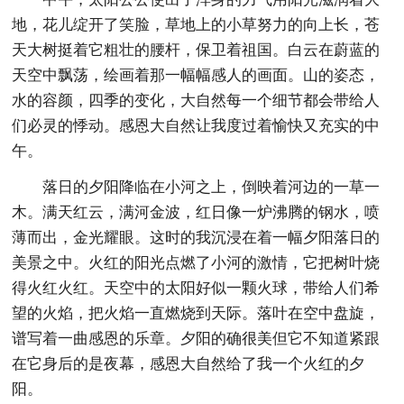
地，花儿绽开了笑脸，草地上的小草努力的向上长，苍
天大树挺着它粗壮的腰杆，保卫着祖国。白云在蔚蓝的
天空中飘荡，绘画着那一幅幅感人的画面。山的姿态，
水的容颜，四季的变化，大自然每一个细节都会带给人
们必灵的悸动。感恩大自然让我度过着愉快又充实的中
午。
落日的夕阳降临在小河之上，倒映着河边的一草一
木。满天红云，满河金波，红日像一炉沸腾的钢水，喷
薄而出，金光耀眼。这时的我沉浸在着一幅夕阳落日的
美景之中。火红的阳光点燃了小河的激情，它把树叶烧
得火红火红。天空中的太阳好似一颗火球，带给人们希
望的火焰，把火焰一直燃烧到天际。落叶在空中盘旋，
谱写着一曲感恩的乐章。夕阳的确很美但它不知道紧跟
在它身后的是夜幕，感恩大自然给了我一个火红的夕
阳。