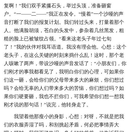
复啊！”我们双手紧攥石头，举过头顶，准备砸窗
户。“一——二——”我正在发令。“慢着”一个沙哑的声
音打断了我们的报复计划。我们转过头来，打量着那个
人。他满脸胡须，苍白的头发中，参杂着几丝黑发，粗
糙的脸上已被皱纹占领。“看来这老头子年过七旬
了！”我的伙伴对我耳语道。我没有理会他。心想：这个
老头子，在这么关键的时刻来捣什么乱！这时，那个老
人咳嗽了两声，带设沙哑的声音发话了：“小朋友们，你
们刚才的事我都看见了，我明白你们的心理，可如果你
们这一砸，会给你们的父母带来多大的麻烦，你们想过
吗？会给无辜的人们带来多大的苦恼，你们想过吗？如
果你们硬要砸，我也不拦你们，可我希望你们想一想我
刚才说的那句话！”说完，他转身走了。
我望着他那瘦小的身影，心想：对呀，不就是把我
们的衣服弄湿了吗，和别挑起矛盾，何必把事情弄大