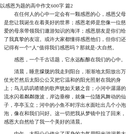
以感恩为题的高中作文600字 篇2
在任何人的心中一定会有一颗感恩的心，感恩父母
是您让我诞生在着美好的世界；感恩老师是您像一位慈
爱的母亲带领我们遨游知识的海洋；感恩朋友是你们给
了我真挚的友谊。或许大家都懂得感恩他们，但你们还
记得有一个“人”值得我们感恩吗？那就是-大自然。
感恩，一个千古话题，它永远酝酿在我们的心中。
清晨，睡意朦胧的我走到阳台，渐渐地太阳放出万
仗光芒然后太阳公公又把它温和的阳光照射在我的身
上；鸟儿叽叽喳喳的歌声犹如天籁之音；小河中潺潺的
流水闪着粼粼微波，岸边垂柳，就像一位随风舞动的仙
子，亭亭玉立；河中的小鱼不时浮出水面吐出几个小泡
泡，像在和我们问好。这一切把我从梦镜中拉了回来，
感恩大自然给了我一个美好的清晨。
中午，太阳公公使出了浑身的力气用阳光滋润着大