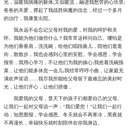
光，温暖我病痛的躯体;又似暖流，融进我愁苦的心坎里;
爸爸的关爱，撑起了我战胜病魔的信念，经过一个多月
的治疗，我康复出院。
我永远不会忘记父母对我的爱，对我的呵护和关
怀。我能为他们做些什么？我常常这样问自己。哪怕是
为他们垂垂肩，洗洗碗，给他们唱段曲儿，陪他们逛逛
街，散散步，我也会感到心里的安慰。学会感恩，学会
报答，我用心学习，不让他们为我的操心;我抢着洗碗拣
菜，让他们能多休息一会儿;我经常哼哼小曲，让家庭充
满欢声笑语……我尽我所能给父母留下最难忘的美好时
光，让他们开心，让他们骄傲，
我爱我的父母，普天下的孩子们都爱自己的父母。
让我们一起对父母说一声：“我们爱您！”让我们一起行
动，知恩图报，学会感恩。冬天就会不再寒冷，黑夜就
不再漫长，幸福快乐就时刻陪伴在你我身边。