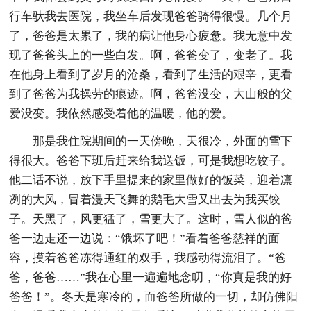
行车驮我去医院，我坐车后发现爸爸骑得很慢。几个月
了，爸爸是太累了，我的病让他身心疲惫。我无意中发
现了爸爸头上的一些白发。啊，爸爸变了，变老了。我
在他身上看到了岁月的沧桑，看到了生活的艰辛，更看
到了爸爸为我操劳的痕迹。啊，爸爸没变，大山般的父
爱没变。我依然感受着他的温暖，他的爱。
那是我住院期间的一天傍晚，天很冷，外面的雪下
得很大。爸爸下班后赶来给我送饭，可是我想吃饺子。
他二话不说，放下手里提来的家里做好的饭菜，迎着凛
冽的大风，冒着漫天飞舞的鹅毛大雪又出去为我买饺
子。天黑了，风更猛了，雪更大了。这时，雪人似的爸
爸一边走还一边说：“饿坏了吧！”看着爸爸慈祥的面
容，摸着爸爸冻得通红的双手，我感动得流泪了。“爸
爸，爸爸……”我在心里一遍遍地念叨，“你真是我的好
爸爸！”。冬天是寒冷的，而爸爸所做的一切，却仿佛阳