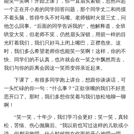
能笑一笑啊！开始上课了，你一直眉头紧锁，忽然叫起
一个正在开小差的同学回答问题，那个同学丈二和尚摸
不着头脑，答得牛头不对马嘴。老师顿时火冒三丈，问
他怎么回事。“后面的同学告诉我的”，他解释道，全班
哄堂大笑，但老师不笑，仍然眉头深锁，用箭一样的目
光盯着我们，我们只好马上闭上嘴巴，正襟危坐。这
时，我们多么希望老师你也能笑一笑啊！这样，你的不
快、同学们的不认真，也许就会在一笑之中飘然而去，
我们与你的距离会因这一笑而变得亲近起来。
下课了，有很多同学跑上讲台，想跟你谈谈话，可
一头忙碌的你一句：“什么事？”正欲张嘴的我们不好意
思开口了。那时，我们多想你笑着与我们放松地聊一聊
啊！
“笑一笑，十年少，我们学习会更好；笑一笑，真轻
松，苦恼、伤心抛脑后。”我以前也写过这样的儿歌或小
诗，但都没敢唱，什么时候能在你面前开心地唱一唱