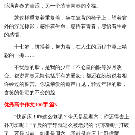
盛满青春的苦涩，另一个装满青春的幸福。
就这样重复着重复着，坐在靠背的椅子上，望着窗
外的浮光掠影，感悟着生命，感悟着青春，感悟着生命
的感悟。
十七岁，拼搏着，努力着，在人生的历程中添上精
彩的一撇……
不忧愁的脸，是我的少年；不仓皇的眼等岁月改
变。都说青春无悔包括所有的爱怨；都还在纷纷说着相
许经过的誓言。你说亲爱的道声再见，转过年轻的脸，
含笑的带泪的不变的脸……
优秀高中作文300字 篇3
“快起床！咋这么懒呢？今天是星期六，你还得去上
补习班呢！”早晨的宁静就这么被老妈的“河东狮吼”打破
了。要是以前，如果是周六，我就是在床上“卧虎藏