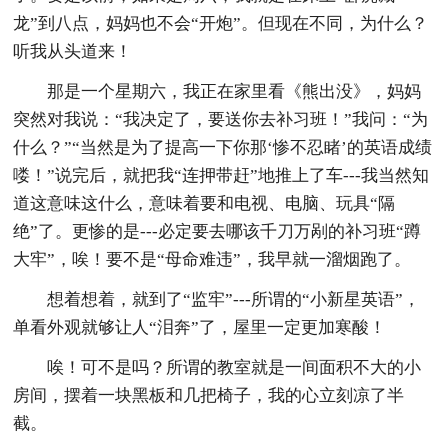
龙”到八点，妈妈也不会“开炮”。但现在不同，为什么？
听我从头道来！
那是一个星期六，我正在家里看《熊出没》，妈妈
突然对我说：“我决定了，要送你去补习班！”我问：“为
什么？”“当然是为了提高一下你那‘惨不忍睹’的英语成绩
喽！”说完后，就把我“连押带赶”地推上了车---我当然知
道这意味这什么，意味着要和电视、电脑、玩具“隔
绝”了。更惨的是---必定要去哪该千刀万剐的补习班“蹲
大牢”，唉！要不是“母命难违”，我早就一溜烟跑了。
想着想着，就到了“监牢”---所谓的“小新星英语”，
单看外观就够让人“泪奔”了，屋里一定更加寒酸！
唉！可不是吗？所谓的教室就是一间面积不大的小
房间，摆着一块黑板和几把椅子，我的心立刻凉了半
截。