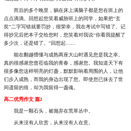
而后的多个晚里，躺在床上满脑子都是您在班上的
点点滴滴。回想起您笑着威胁班上的同学，如果把“玄
奘”二字写错就要罚抄，很荣幸，我在考试中写错了。记
得抄完后把本子交给您时，您笑着对我说“你看我提醒了
多少次，还是错了。”回想起……
能在翻越懵懂与成熟两座大山时遇见您是我之幸。
真的很感谢您曾莅临我的青春，感谢您。我知道天下有
很多像您这样明亮的灯盏，默默影响着周围的人，让他
们步入成熟，而我的身边出现了您。即使您已抹去了世
间遗留的痕，却为我留得一盏魂。
高二优秀作文 篇2
我是一颗石头，被抛弃在荒草丛中。
从来没有人欣赏，从来没有人在意。