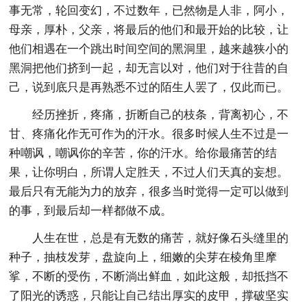
事无常，轮回变幻，不过数年，已然物是人非，阿小，
母亲，厚朴，父亲，将最后的他们和最开始的比较，让
他们相遇在一个跳出时间空间的黑洞里，越来越狭小的
黑洞把他们挤到一起，却无言以对，他们对于往昔的自
己，说到底只是再熟悉不过的陌生人罢了，仅此而已。
经历挫折，疼痛，折断自己的枝条，背离初心，不
甘、疼痛化作无可作为的汗水。很多时候人生不过是一
种嘲讽，嘲讽你的辛苦，你的汗水。给你最痛苦的结
果，让你明白，所谓人定胜天，不过人们天真的妄想。
最后只有无能为力的放弃，很多当时觉得一定可以做到
的事，到最后却一样都做不成。
人生在世，总是有无数的痛苦，就好像石头缝里的
种子，抽枝发芽，盘旋向上，细嫩的尖芽在棱角里摩
挲，不断的受伤，不断淌出鲜血，如此这般，却抵挡不
了阳光的诱惑，只能让自己结出厚实的皮甲，撑破坚实