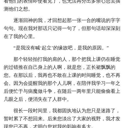
看他们的表情即使看见了，也无法再分出多余心思去揣
测他们之想。
逐渐回神的我，才回想起那一张一合的嘴说的字字
句句。现在我对那话只记得一句了，但那句话却深深刻
在了我的心里。
“是我没有喊‘起立’的缘故吧，是我的原因。”
那个轻轻拍打我的肩的人，那个把我上课仍在睡觉
的过错推在自己身上的人啊，就是您，正长裙飘飘的
您。在那以后，我再也不敢在上课的时间睡觉，也不再
会。因为会提醒我的那个人儿啊，在陪伴我学习一年之
后便忙于与病魔做斗争，在随后一两年里只能偷偷看上
几眼之后，便消失在了人群中。
很长一段时间里，我都固执地认为您只是迷路了，
暂时累了不想回来。后来您淡出了大家的视野，我才发
现您已不再，才明白您对我的影响有多大。