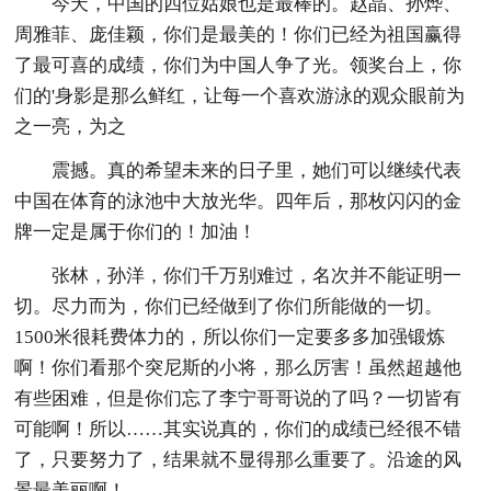
今天，中国的四位姑娘也是最棒的。赵晶、孙烨、
周雅菲、庞佳颖，你们是最美的！你们已经为祖国赢得
了最可喜的成绩，你们为中国人争了光。领奖台上，你
们的'身影是那么鲜红，让每一个喜欢游泳的观众眼前为
之一亮，为之
震撼。真的希望未来的日子里，她们可以继续代表
中国在体育的泳池中大放光华。四年后，那枚闪闪的金
牌一定是属于你们的！加油！
张林，孙洋，你们千万别难过，名次并不能证明一
切。尽力而为，你们已经做到了你们所能做的一切。
1500米很耗费体力的，所以你们一定要多多加强锻炼
啊！你们看那个突尼斯的小将，那么厉害！虽然超越他
有些困难，但是你们忘了李宁哥哥说的了吗？一切皆有
可能啊！所以……其实说真的，你们的成绩已经很不错
了，只要努力了，结果就不显得那么重要了。沿途的风
景最美丽啊！……