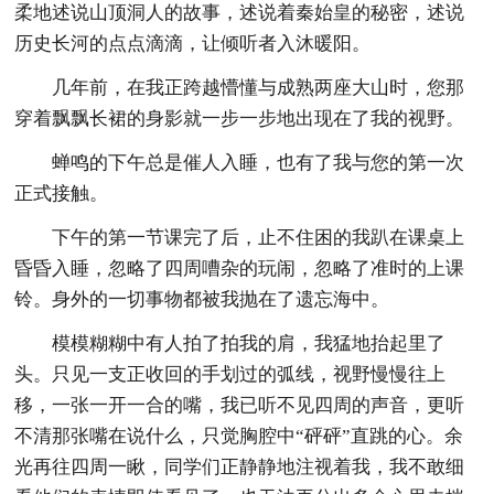
柔地述说山顶洞人的故事，述说着秦始皇的秘密，述说
历史长河的点点滴滴，让倾听者入沐暖阳。
几年前，在我正跨越懵懂与成熟两座大山时，您那
穿着飘飘长裙的身影就一步一步地出现在了我的视野。
蝉鸣的下午总是催人入睡，也有了我与您的第一次
正式接触。
下午的第一节课完了后，止不住困的我趴在课桌上
昏昏入睡，忽略了四周嘈杂的玩闹，忽略了准时的上课
铃。身外的一切事物都被我抛在了遗忘海中。
模模糊糊中有人拍了拍我的肩，我猛地抬起里了
头。只见一支正收回的手划过的弧线，视野慢慢往上
移，一张一开一合的嘴，我已听不见四周的声音，更听
不清那张嘴在说什么，只觉胸腔中“砰砰”直跳的心。余
光再往四周一瞅，同学们正静静地注视着我，我不敢细