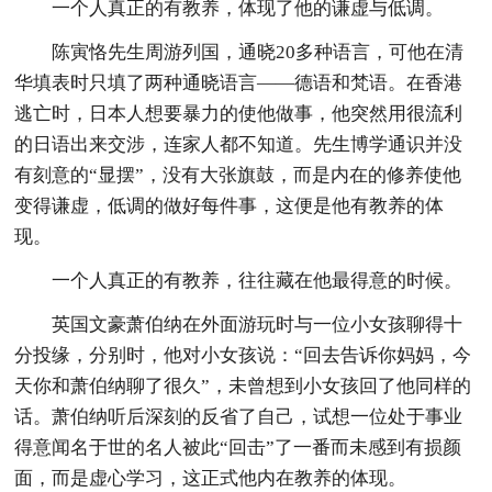
一个人真正的有教养，体现了他的谦虚与低调。
陈寅恪先生周游列国，通晓20多种语言，可他在清
华填表时只填了两种通晓语言——德语和梵语。在香港
逃亡时，日本人想要暴力的使他做事，他突然用很流利
的日语出来交涉，连家人都不知道。先生博学通识并没
有刻意的“显摆”，没有大张旗鼓，而是内在的修养使他
变得谦虚，低调的做好每件事，这便是他有教养的体
现。
一个人真正的有教养，往往藏在他最得意的时候。
英国文豪萧伯纳在外面游玩时与一位小女孩聊得十
分投缘，分别时，他对小女孩说：“回去告诉你妈妈，今
天你和萧伯纳聊了很久”，未曾想到小女孩回了他同样的
话。萧伯纳听后深刻的反省了自己，试想一位处于事业
得意闻名于世的名人被此“回击”了一番而未感到有损颜
面，而是虚心学习，这正式他内在教养的体现。