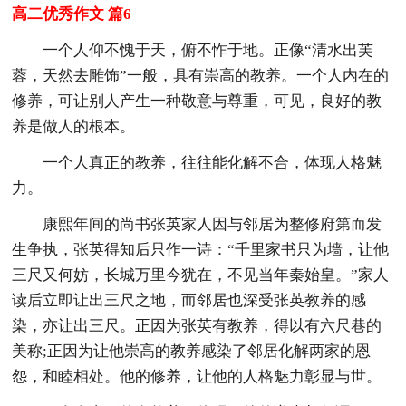
高二优秀作文 篇6
一个人仰不愧于天，俯不怍于地。正像“清水出芙
蓉，天然去雕饰”一般，具有崇高的教养。一个人内在的
修养，可让别人产生一种敬意与尊重，可见，良好的教
养是做人的根本。
一个人真正的教养，往往能化解不合，体现人格魅
力。
康熙年间的尚书张英家人因与邻居为整修府第而发
生争执，张英得知后只作一诗：“千里家书只为墙，让他
三尺又何妨，长城万里今犹在，不见当年秦始皇。”家人
读后立即让出三尺之地，而邻居也深受张英教养的感
染，亦让出三尺。正因为张英有教养，得以有六尺巷的
美称;正因为让他崇高的教养感染了邻居化解两家的恩
怨，和睦相处。他的修养，让他的人格魅力彰显与世。