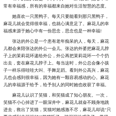
常有幸福感，所有的幸福都来自她对生活智慧的态度。
她喜欢一只黑鸭子。每天只要能看到那只黑鸭子，
麻花儿就会觉得很幸福，也就心满意足了。麻花儿的幸
福感来源于她心中有一份思念，思念也是一种幸福!
张达的外公是一个患有老年痴呆的人，每天，麻花
儿都会来陪张达的外公一会儿。张达的外婆把麻花儿脖
子上的茉莉花环递给外公，外公再把茉莉花环一个个扔
出去，套在麻花儿脖子上。每当这时，外公总会像小孩
子一样乐得哇哇大叫、手舞足蹈。看到外公高兴，麻花
儿也会感到很幸福，因为她有一颗容易感动的心。麻花
儿的幸福源于给予，给予别人的同时她也收获了幸福。
麻花儿认识了笑猫，和笑猫成了知心朋友。一次，
笑猫不小心掉进了一眼深井中，麻花儿就奋不顾身地跳
进去，救出了笑猫，笑猫对她感激不尽，麻花儿却说“只