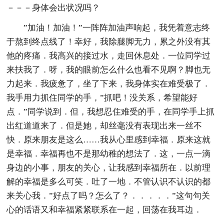
－－－身体会出状况吗？
”加油！加油！”一阵阵加油声响起，我凭着意志终
于熬到终点线了！幸好，我除腿脚无力，累之外没有其
他的疼痛．我高兴的接过水，走回休息处．一位同学过
来扶我了．呀，我的眼前怎么什么也看不见啊？脚也无
力起来．我疲惫了，坐了下来，我身体实在难受极了．
我手用力抓住同学的手，”抓吧！没关系，希望能好
点．”同学说到．但，我想忍住难受的手，在同学手上抓
出红道道来了．但是她，却丝毫没有表现出来一丝不
快．原来朋友是这么……我从心里感到幸福．原来这就
是幸福．幸福再也不是那幼稚的想法了．这，一点一滴
身边的小事，朋友的关心，让我感到幸福所在．以前理
解的幸福是多么可笑．吐了一地．不管认识不认识的都
来关心我．”好点了吗？怎么了？．．．．．”这句句关
心的话语又和幸福紧紧联系在一起，回荡在我耳边．