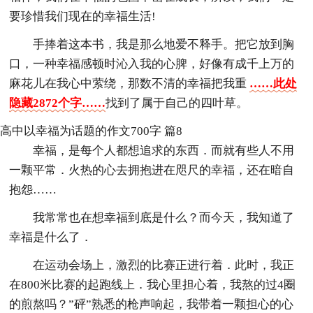
要珍惜我们现在的幸福生活!
手捧着这本书，我是那么地爱不释手。把它放到胸
口，一种幸福感顿时沁入我的心脾，好像有成千上万的
麻花儿在我心中萦绕，那数不清的幸福把我重
……此处
隐藏2872个字……
找到了属于自己的四叶草。
高中以幸福为话题的作文700字 篇8
幸福，是每个人都想追求的东西．而就有些人不用
一颗平常．火热的心去拥抱进在咫尺的幸福，还在暗自
抱怨……
我常常也在想幸福到底是什么？而今天，我知道了
幸福是什么了．
在运动会场上，激烈的比赛正进行着．此时，我正
在800米比赛的起跑线上．我心里担心着，我熬的过4圈
的煎熬吗？”砰”熟悉的枪声响起，我带着一颗担心的心