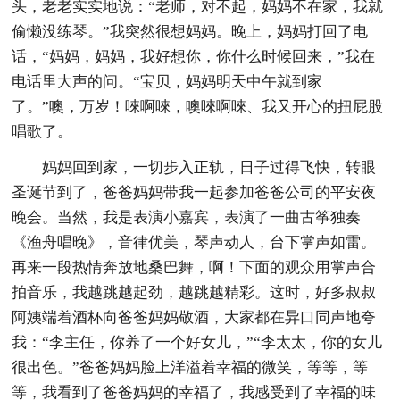
头，老老实实地说：“老师，对不起，妈妈不在家，我就
偷懒没练琴。”我突然很想妈妈。晚上，妈妈打回了电
话，“妈妈，妈妈，我好想你，你什么时候回来，”我在
电话里大声的问。“宝贝，妈妈明天中午就到家
了。”噢，万岁！唻啊唻，噢唻啊唻、我又开心的扭屁股
唱歌了。
妈妈回到家，一切步入正轨，日子过得飞快，转眼
圣诞节到了，爸爸妈妈带我一起参加爸爸公司的平安夜
晚会。当然，我是表演小嘉宾，表演了一曲古筝独奏
《渔舟唱晚》，音律优美，琴声动人，台下掌声如雷。
再来一段热情奔放地桑巴舞，啊！下面的观众用掌声合
拍音乐，我越跳越起劲，越跳越精彩。这时，好多叔叔
阿姨端着酒杯向爸爸妈妈敬酒，大家都在异口同声地夸
我：“李主任，你养了一个好女儿，”“李太太，你的女儿
很出色。”爸爸妈妈脸上洋溢着幸福的微笑，等等，等
等，我看到了爸爸妈妈的幸福了，我感受到了幸福的味