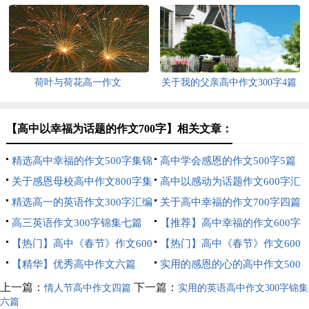
荷叶与荷花高一作文
关于我的父亲高中作文300字4篇
【高中以幸福为话题的作文700字】相关文章：
精选高中幸福的作文500字集锦
高中学会感恩的作文500字5篇
8篇
关于感恩母校高中作文800字集
高中以感动为话题作文600字汇
合七篇
精选高一的英语作文300字汇编
编五篇
关于高中幸福的作文700字四篇
7篇
高三英语作文300字锦集七篇
【推荐】高中幸福的作文600字
【热门】高中《春节》作文600
汇编8篇
【热门】高中《春节》作文600
字五篇
【精华】优秀高中作文六篇
字3篇
实用的感恩的心的高中作文500
字三篇
上一篇：
下一篇：
情人节高中作文四篇
实用的英语高中作文300字锦集
六篇