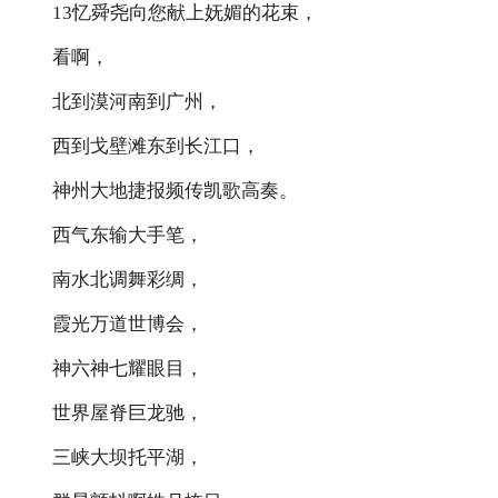
13忆舜尧向您献上妩媚的花束，
看啊，
北到漠河南到广州，
西到戈壁滩东到长江口，
神州大地捷报频传凯歌高奏。
西气东输大手笔，
南水北调舞彩绸，
霞光万道世博会，
神六神七耀眼目，
世界屋脊巨龙驰，
三峡大坝托平湖，