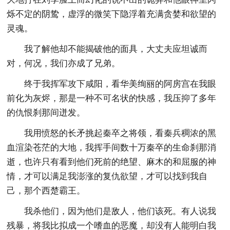
烁不定的阴鸷，虚浮的微笑下隐浮着充满贪婪和欲望的
灵魂。
我了解他却不能揭破他的面具，大丈夫应坦诚而
对，何况，我们亦成了兄弟。
终于我挥军攻下咸阳，看华美绚丽的阿房宫在我眼
前化为灰烬，那是一种不可名状的快感，我压抑了多年
的仇恨刹那间迸发。
我用愤怒的长矛挑起秦卒之将领，看秦兵稠浓的黑
血渲染苍茫的大地，我挥手间数十万秦卒的生命刹那消
逝，也许只有看到他们死前的绝望、麻木的和屈服的神
情，才可以满足我澎涨的复仇欲望，才可以找到我自
己，那个西楚霸王。
我杀他们，因为他们是敌人，他们该死。有人说我
残暴，将我比拟成一个嗜血的恶魔，却没有人能明白我