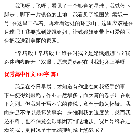
我飞呀，飞呀，看见了一个银色的星球，我就停下
脚步，脚下一片银色的土地，我看见了祖国的“嫦娥一
号”在这里工作着。再看看远处的环形山，这里应该是在
月球吧！我要找到嫦娥姐姐，让嫦娥姐姐带上可爱的玉
兔把我送到美丽的家园。
“常培毅！常培毅！”谁在叫我？是嫦娥姐姐吗？我
迷迷糊糊睁开了双眼，原来是妈妈在叫我起床上学呀！
优秀高中作文300字 篇3
我是在今日早晨，才知道有作业在向我招手的事；
下午便得到噩耗，作业居然增多，而大篇的卷子即在剩
下之列。但我对于写不完的传说，竟至于颇为怀疑。我
向来是不惮以最坏的事实，来推测我的速度的，然而我
还不料，也不信竟会艰难困苦到这地步。况且始终在赶
着的我，更何况至于无端拖到晚上熬战呢？