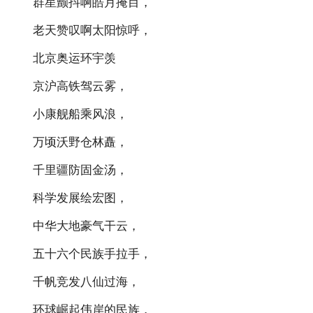
群星颤抖啊皓月掩目，
老天赞叹啊太阳惊呼，
北京奥运环宇羡
京沪高铁驾云雾，
小康舰船乘风浪，
万顷沃野仓林矗，
千里疆防固金汤，
科学发展绘宏图，
中华大地豪气干云，
五十六个民族手拉手，
千帆竞发八仙过海，
环球崛起伟岸的民族，