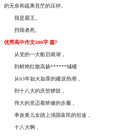
的无奈和疏离苍茫的压抑。
我是霸王。
挡我者死。
优秀高中作文300字 篇7
从党的一大船启南湖，
到鲜艳红旗高扬******城楼
从63年如火如荼的建设热潮，
到十八大的庆贺锣鼓，
伟大的党迈着矫健的步履，
率炎黄儿女踏上强国富民的坦途，
十八大啊，