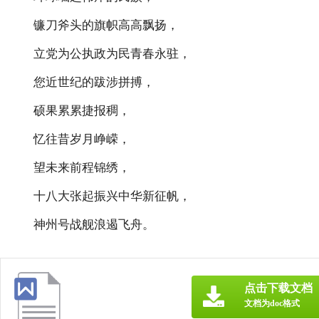
镰刀斧头的旗帜高高飘扬，
立党为公执政为民青春永驻，
您近世纪的跋涉拼搏，
硕果累累捷报稠，
忆往昔岁月峥嵘，
望未来前程锦绣，
十八大张起振兴中华新征帆，
神州号战舰浪遏飞舟。
点击下载文档
文档为doc格式