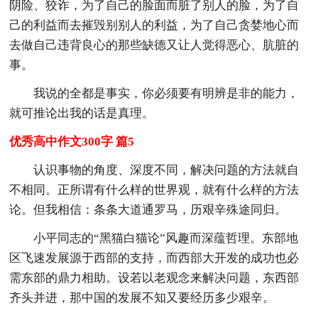
阴险、狡诈，为了自己的脸面而脏了别人的脸，为了自
己的利益而去摧毁别别人的利益，为了自己贪婪地心而
去做自己违背良心的那些缺德又让人觉得恶心、肮脏的
事。
我说的全都是事实，你必须要有明辨是非的能力，
就可推论出我的话是真理。
优秀高中作文300字 篇5
认识事物的角度、深度不同，解决问题的方法就自
不相同。正所谓有什么样的世界观，就有什么样的方法
论。但我相信：条条大道通罗马，历艰辛殊途同归。
小平同志的“黑猫白猫论”风趣而深蕴哲理。东部地
区飞速发展源于西部的支持，而西部大开发的成功也必
需东部的鼎力相助。设若以老观念来解决问题，东西部
齐头并进，那中国的发展不知又要经历多少艰辛。