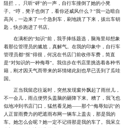
阻拦，。只听“砰”的一声，自行车撞倒了她的小凳
子。“哼，凳子也倒了，看你还威风什么？”我一边暗自
高兴，一边来了一个急刹车，刷地跳了下来，拔出车钥
匙，快步跑进了书店。
在满柜的“知识”前，我手捧练题选，脑海里却想象
着那位管理员的尴尬，真解气。在我的印象中，自行车
管理员都“抠”得很，何况在书店门前收停车费，简直
是“对知识的一种侮辱”。我信步在书店里挑选着各种书
籍，刚才因天气而带来的坏情绪此刻也早已丢到了瓜哇
国。
正当我留恋往返时，突然发现窗外飘起了雨丝儿，
不一会儿，雨点便劈头盖脑的砸降下来。糟了，我飞也
似地冲到书店门口，猛然看见她——那个“侮辱知识”的
人正冒雨费力的吧遮雨布网一辆车上盖去，那是我的
车。她怎么会呢？她一定不记得那是我的车了。我呆立