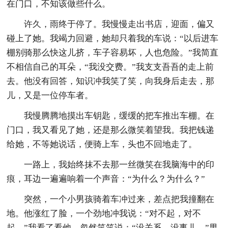
在门口，不知该做些什么。
许久，雨终于停了。我慢慢走出书店，迎面，偏又
碰上了她。我竭力回避，她却只着我的车说：“以后进车
棚别骑那么快这儿挤，车子容易坏，人也危险。”我简直
不相信自己的耳朵，“我没交费。”我支支吾吾的走上前
去。他没有回答，知识冲我笑了笑，向我身后走去，那
儿，又是一位停车者。
我慢腾腾地摸出车钥匙，缓缓的把车推出车棚。在
门口，我又看见了她，还是那么微笑着望我。我把钱递
给她，不等她说话，便骑上车，头也不回地走了。
一路上，我始终抹不去那一丝微笑在我脑海中的印
痕，耳边一遍遍响着一个声音：“为什么？为什么？”
突然，一个小男孩骑着车冲过来，差点把我撞翻在
地。他涨红了脸，一个劲地冲我说：“对不起，对不
起。”我看了看他，忽然笑笑说：“没关系，没事儿。”男