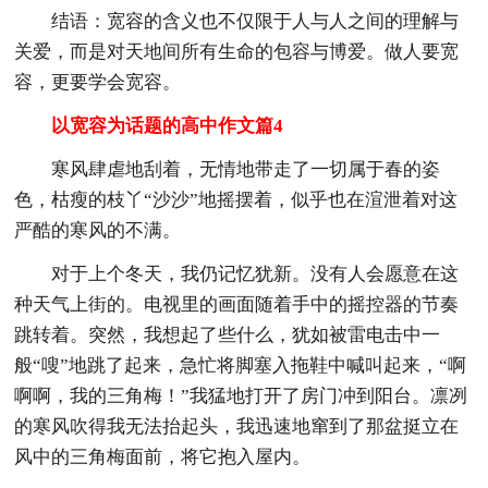
结语：宽容的含义也不仅限于人与人之间的理解与
关爱，而是对天地间所有生命的包容与博爱。做人要宽
容，更要学会宽容。
以宽容为话题的高中作文篇4
寒风肆虐地刮着，无情地带走了一切属于春的姿
色，枯瘦的枝丫“沙沙”地摇摆着，似乎也在渲泄着对这
严酷的寒风的不满。
对于上个冬天，我仍记忆犹新。没有人会愿意在这
种天气上街的。电视里的画面随着手中的摇控器的节奏
跳转着。突然，我想起了些什么，犹如被雷电击中一
般“嗖”地跳了起来，急忙将脚塞入拖鞋中喊叫起来，“啊
啊啊，我的三角梅！”我猛地打开了房门冲到阳台。凛冽
的寒风吹得我无法抬起头，我迅速地窜到了那盆挺立在
风中的三角梅面前，将它抱入屋内。