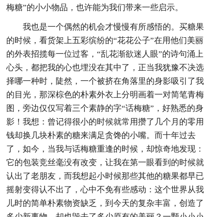
梅糖”的小小物品，也许能为我们带来一些启示。
我也是一个偶然的机会才慢慢有所感悟的。买糖果
的时候，看货架上五彩缤纷的“花花公子”在用他们美丽
的外表招揽每一位过客，“乱花渐欲迷人眼”的诗句涌上
心头，都把我的心也埋没在其中了，正当我犹豫不决选
择哪一种时，陡然，一个被挤在角落里的身影吸引了我
的目光，那深棕色的朴素外衣上分明画着一对简笔青梅
图，旁边仅仅写着三个素静的字“话梅糖”，好熟悉的身
影！我想：曾记得很小的时候就常用攒了几个月的零用
钱却换几块朴素的糖来满足贪馋的小嘴。而十年过去
了，如今，当我与话梅糖重逢的时候，却惊奇地发现：
它的包装竞丝毫没有改变，让我在第一眼看到的时候就
认出了老朋友，而我想起小时候那些其他的糖果都早已
摇射变得认不出了，心中不免有些感动：这个世界从我
儿时的简单朴素物资缺乏，到今天的复杂丰富，创造了
多少新事物，却也毁去了多少原有的美丽？一颗小小小