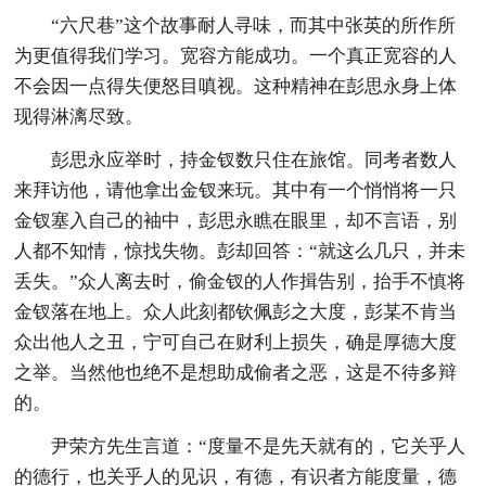
“六尺巷”这个故事耐人寻味，而其中张英的所作所
为更值得我们学习。宽容方能成功。一个真正宽容的人
不会因一点得失便怒目嗔视。这种精神在彭思永身上体
现得淋漓尽致。
彭思永应举时，持金钗数只住在旅馆。同考者数人
来拜访他，请他拿出金钗来玩。其中有一个悄悄将一只
金钗塞入自己的袖中，彭思永瞧在眼里，却不言语，别
人都不知情，惊找失物。彭却回答：“就这么几只，并未
丢失。”众人离去时，偷金钗的人作揖告别，抬手不慎将
金钗落在地上。众人此刻都钦佩彭之大度，彭某不肯当
众出他人之丑，宁可自己在财利上损失，确是厚德大度
之举。当然他也绝不是想助成偷者之恶，这是不待多辩
的。
尹荣方先生言道：“度量不是先天就有的，它关乎人
的德行，也关乎人的见识，有德，有识者方能度量，德