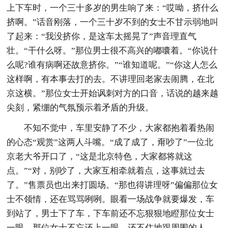
上下车时，一个三十多岁的男生响了来：“哎呦，挤什么
挤啊。”话音刚落，一个三十岁不到的女士不甘示弱地叫
了起来：“我没挤你，是这车太摇晃了”声音理直气
壮。“干什么呀。”那位男士很不高兴的嘟囔着。“你说什
么呢?谁有病啊还故意挤你。”“谁知道呢。”“你这人怎么
这样啊，有本事去打的去。不讲理回老家去闹腾，在北
京这横。”那位女士开始讽刺对方的口音，话说的越来越
尖刻，紧绷的气氛预示着矛盾的升级。
不知不觉中，车里安静了不少，大家都抱着看热闹
的心态“观赏”这两人斗嘴。“成了成了，甭吵了”一位北
京老大爷开口了，“这是北京特色，大家都将就这
点。”“对，别吵了，大家互相牵就着点，这事就过去
了。”售票员也出来打圆场。“那也得讲理呀”偏偏那位女
士不领情，还在骂骂咧咧。眼看一场战争就要爆发，车
到站了，男士下了车，下车前还不忘狠狠地瞪那位女士
一眼。那位女士不忘还上一眼，还不住地跟周围的人