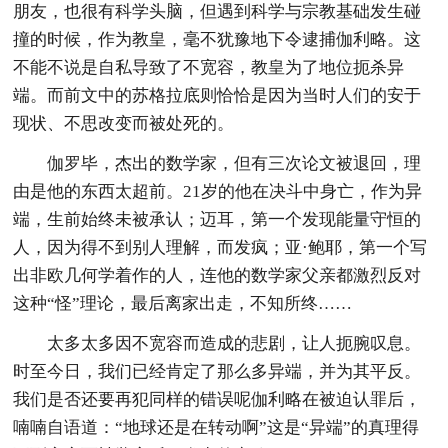
朋友，也很有科学头脑，但遇到科学与宗教基础发生碰
撞的时候，作为教皇，毫不犹豫地下令逮捕伽利略。这
不能不说是自私导致了不宽容，教皇为了地位扼杀异
端。而前文中的苏格拉底则恰恰是因为当时人们的安于
现状、不思改变而被处死的。
伽罗毕，杰出的数学家，但有三次论文被退回，理
由是他的东西太超前。21岁的他在决斗中身亡，作为异
端，生前始终未被承认；迈耳，第一个发现能量守恒的
人，因为得不到别人理解，而发疯；亚·鲍耶，第一个写
出非欧几何学着作的人，连他的数学家父亲都激烈反对
这种“怪”理论，最后离家出走，不知所终……
太多太多因不宽容而造成的悲剧，让人扼腕叹息。
时至今日，我们已经肯定了那么多异端，并为其平反。
我们是否还要再犯同样的错误呢伽利略在被迫认罪后，
喃喃自语道：“地球还是在转动啊”这是“异端”的真理得