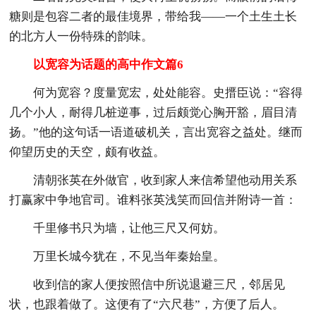
糖则是包容二者的最佳境界，带给我——一个土生土长
的北方人一份特殊的韵味。
以宽容为话题的高中作文篇6
何为宽容？度量宽宏，处处能容。史搢臣说：“容得
几个小人，耐得几桩逆事，过后颇觉心胸开豁，眉目清
扬。”他的这句话一语道破机关，言出宽容之益处。继而
仰望历史的天空，颇有收益。
清朝张英在外做官，收到家人来信希望他动用关系
打赢家中争地官司。谁料张英浅笑而回信并附诗一首：
千里修书只为墙，让他三尺又何妨。
万里长城今犹在，不见当年秦始皇。
收到信的家人便按照信中所说退避三尺，邻居见
状，也跟着做了。这便有了“六尺巷”，方便了后人。