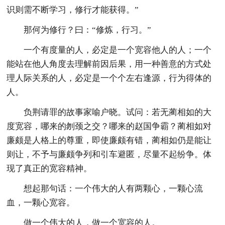
识则需不断学习，修行才能获得。”
那何为修行？曰：“修炼，行习。”
一个有度量的人，必定是一个宽容他人的人；一个
能站在他人角度去理解前因后果，用一种善意的方式处
理人际关系的人，必定是一个个左右逢源，行为得体的
人。
负荆请罪的故事家喻户晓。试问：若无蔺相如的大
度宽容，哪来的刎颈之交？哪来的赵国争霸？蔺相如对
廉颇是人格上的尊重，即使廉颇有错，蔺相如仍是能让
则让，不予与廉颇争列和引车避匿，尽量不起纷争。体
现了真正的宽容精神。
想起那句话：一个伟大的人有两颗心，一颗心流
血，一颗心宽容。
做一个伟大的人，做一个宽容的人。