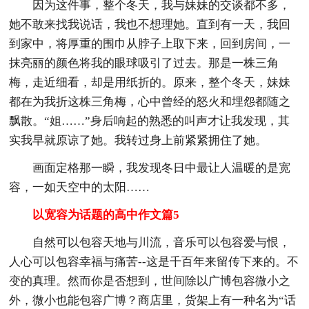
因为这件事，整个冬天，我与妹妹的交谈都不多，
她不敢来找我说话，我也不想理她。直到有一天，我回
到家中，将厚重的围巾从脖子上取下来，回到房间，一
抹亮丽的颜色将我的眼球吸引了过去。那是一株三角
梅，走近细看，却是用纸折的。原来，整个冬天，妹妹
都在为我折这株三角梅，心中曾经的怒火和埋怨都随之
飘散。“姐……”身后响起的熟悉的叫声才让我发现，其
实我早就原谅了她。我转过身上前紧紧拥住了她。
画面定格那一瞬，我发现冬日中最让人温暖的是宽
容，一如天空中的太阳……
以宽容为话题的高中作文篇5
自然可以包容天地与川流，音乐可以包容爱与恨，
人心可以包容幸福与痛苦--这是千百年来留传下来的。不
变的真理。然而你是否想到，世间除以广博包容微小之
外，微小也能包容广博？商店里，货架上有一种名为“话