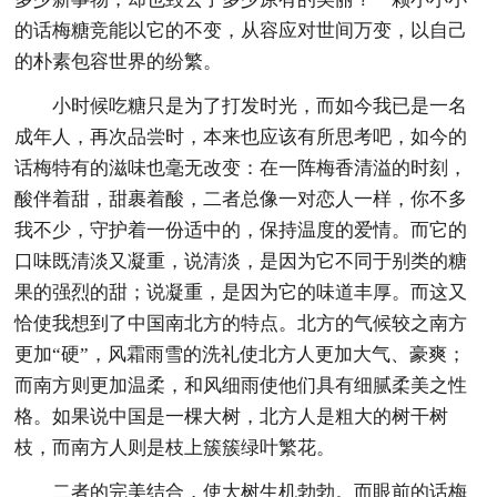
的话梅糖竞能以它的不变，从容应对世间万变，以自己
的朴素包容世界的纷繁。
小时候吃糖只是为了打发时光，而如今我已是一名
成年人，再次品尝时，本来也应该有所思考吧，如今的
话梅特有的滋味也毫无改变：在一阵梅香清溢的时刻，
酸伴着甜，甜裹着酸，二者总像一对恋人一样，你不多
我不少，守护着一份适中的，保持温度的爱情。而它的
口味既清淡又凝重，说清淡，是因为它不同于别类的糖
果的强烈的甜；说凝重，是因为它的味道丰厚。而这又
恰使我想到了中国南北方的特点。北方的气候较之南方
更加“硬”，风霜雨雪的洗礼使北方人更加大气、豪爽；
而南方则更加温柔，和风细雨使他们具有细腻柔美之性
格。如果说中国是一棵大树，北方人是粗大的树干树
枝，而南方人则是枝上簇簇绿叶繁花。
二者的完美结合，使大树生机勃勃。而眼前的话梅