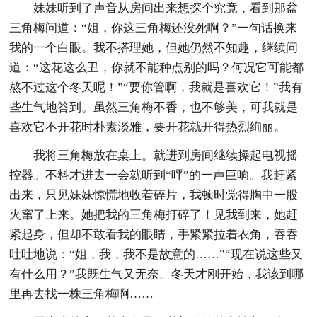
妹妹听到了声音从房间出来想探个究竟，看到那盆
三角梅问道：“姐，你这三角梅还没死啊？”一句话换来
我的一个白眼。我不搭理她，但她仍然不知趣，继续问
道：“这花这么丑，你就不能种点别的吗？何况它可能都
熬不过这个冬天呢！”“要你管啊，我就是喜欢它！”我有
些生气地答到。虽然三角梅不香，也不够美，可我就是
喜欢它不开花时朴素淡雅，要开花就开得热烈绚丽。
我将三角梅放在桌上。就进到房间继续操起电视摇
控器。不料才进去一会就听到“呯”的一声巨响。我赶紧
出来，只见妹妹惊慌地收着碎片，我顿时觉得胸中一股
火窜了上来。她把我的三角梅打碎了！见我到来，她赶
紧起身，但却不敢看我的眼睛，手紧紧拉着衣角，吞吞
吐吐地说：“姐，我，我不是故意的……”“现在说这些又
有什么用？”我既生气又无奈。冬天才刚开始，我该到哪
里再去找一株三角梅啊……