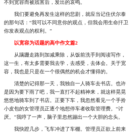
不到宽容而被戕害后，发出的哀鸣。
我们要避免再发生这样的悲剧，就应当记住伏尔泰
的那句话：“我可以不同意你的观点，但我会用生命扞卫
你发表观点的权利。”
以宽容为话题的高中作文篇2
从蹒跚走路到加减乘除，从饭前洗手到阅读写作，
这一生，有太多需要我去学，去感受，去体会。关于宽
容，我也是只是在一个很偶然的机会才懂得的。
清楚的记得那一天，我独自一人骑车去书店。也许
是因为要下雨了吧，我一直打不起精神来，就这样晃晃
悠悠地骑车到了书店。正要下车，我忽然看见一个手拎
小皮包的女管理员正逐个地想停车者收取管理费。“讨
厌。”我哼了一声，脑子里忽然蹦出一个大胆的念头。
我快蹬几步，飞车冲进了车棚。管理员正欲上前来