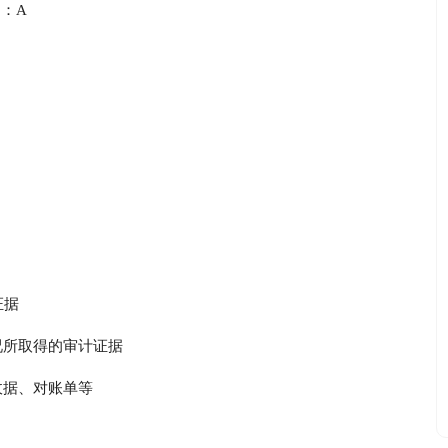
：A
证据
况所取得的审计证据
收据、对账单等