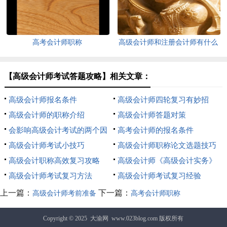
高考会计师职称
高级会计师和注册会计师有什么
区别
【高级会计师考试答题攻略】相关文章：
高级会计师报名条件
高级会计师四轮复习有妙招
高级会计师的职称介绍
高级会计师答题对策
会影响高级会计考试的两个因
高考会计师的报名条件
素
高级会计师考试小技巧
高级会计师职称论文选题技巧
高级会计职称高效复习攻略
汇编
高级会计师《高级会计实务》
高级会计师考试复习方法
练习
高级会计师考试复习经验
上一篇：
下一篇：
高级会计师考前准备
高考会计师职称
Copyright © 2025
大渝网
www.023blog.com 版权所有